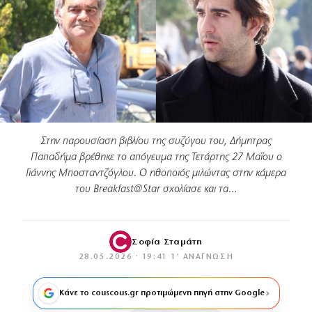
Στην παρουσίαση βιβλίου της συζύγου του, Δήμητρας
Παπαδήμα βρέθηκε το απόγευμα της Τετάρτης 27 Μαΐου ο
Γιάννης Μποσταντζόγλου. Ο ηθοποιός μιλώντας στην κάμερα
του Breakfast@Star σχολίασε και τα…
Σοφία Σταμάτη
28.05.2026 · 19:41
·
1′ ΑΝΆΓΝΩΣΗ
Κάνε το couscous.gr προτιμώμενη πηγή στην Google