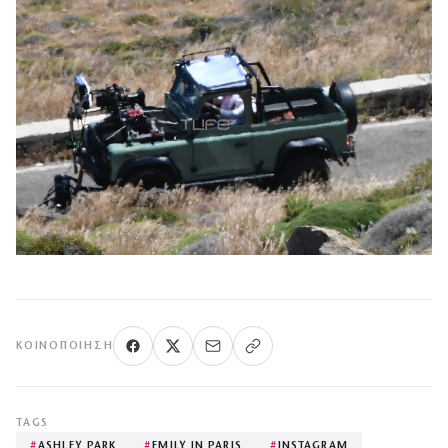
ΚΟΙΝΟΠΟΊΗΣΗ
TAGS
#
ASHLEY PARK
#
EMILY IN PARIS
#
INSTAGRAM