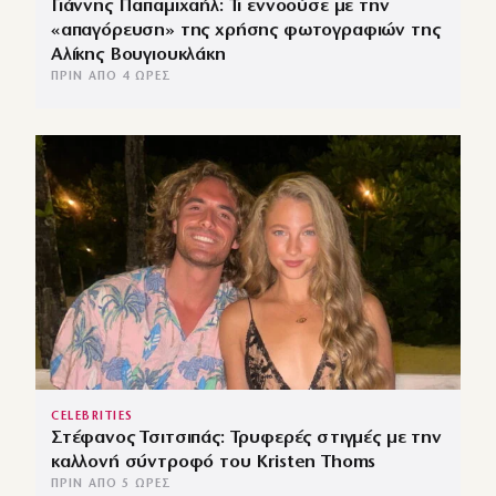
Γιάννης Παπαμιχαήλ: Τι εννοούσε με την
«απαγόρευση» της χρήσης φωτογραφιών της
Αλίκης Βουγιουκλάκη
ΠΡΙΝ ΑΠΌ 4 ΏΡΕΣ
CELEBRITIES
Στέφανος Τσιτσιπάς: Τρυφερές στιγμές με την
καλλονή σύντροφό του Kristen Thoms
ΠΡΙΝ ΑΠΌ 5 ΏΡΕΣ