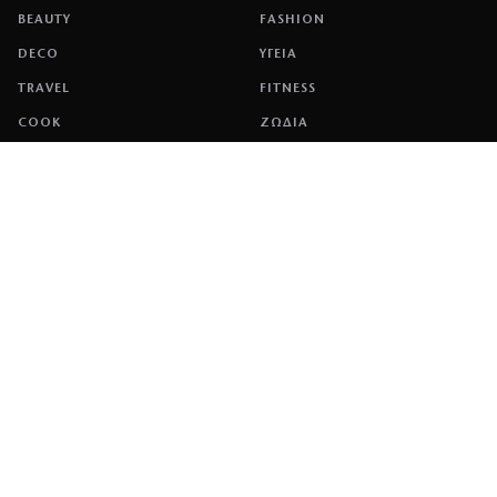
BEAUTY
FASHION
DECO
ΥΓΕΙΑ
TRAVEL
FITNESS
COOK
ΖΩΔΙΑ
ΕΤΑΙΡΕΙΑ
ΤΑΥΤΟΤΗΤΑ
ΠΟΛΙΤΙΚΉ COOKIES
ΌΡΟΙ ΧΡΉΣΗΣ
ΕΠΙΚΟΙΝΩΝΙΑ
ΔΙΑΦΗΜΙΣΗ
ΕΠΙΚΟΙΝΩΝΙΑ
NETWORK