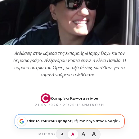
Δηλώσεις στην κάμερα της εκπομπής «Happy Day» και τον
δημοσιογράφο, Αλέξανδρου Ρούτα έκανε η Ελίνα Παπίλα. Η
παρουσιάστρια του Open, μεταξύ άλλων, ρωτήθηκε για τα
χαμηλά νούμερα τηλεθέασης…
Κατερίνα Κωνσταντίνου
21.05.2026 · 20:20
·
1′ ΑΝΆΓΝΩΣΗ
Κάνε το couscous.gr προτιμώμενη πηγή στην Google
A
A
A
A
ΜΈΓΕΘΟΣ