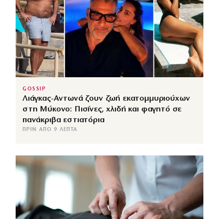
GOSSIP
Λιάγκας-Αντωνά ζουν ζωή εκατομμυριούχων
στη Μύκονο: Πισίνες, χλιδή και φαγητό σε
πανάκριβα εστιατόρια
ΠΡΙΝ ΑΠΌ 9 ΛΕΠΤΆ