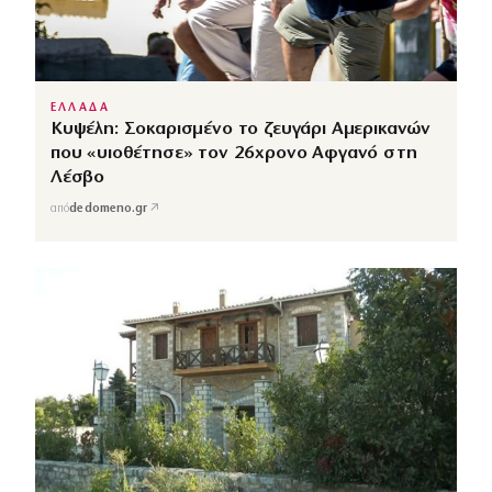
ΕΛΛΑΔΑ
Κυψέλη: Σοκαρισμένο το ζευγάρι Αμερικανών
που «υιοθέτησε» τον 26χρονο Αφγανό στη
Λέσβο
↗
από
dedomeno.gr