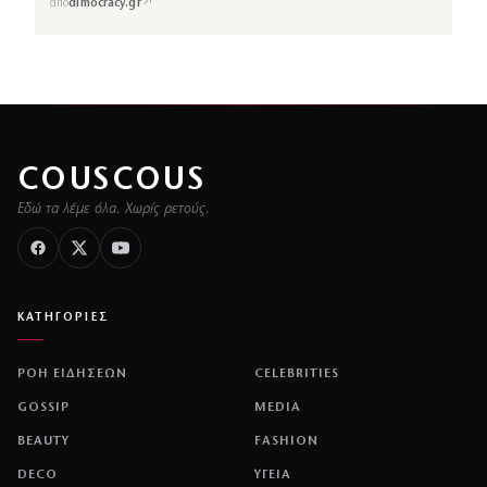
↗
από
dimocracy.gr
COUSCOUS
Εδώ τα λέμε όλα. Χωρίς ρετούς.
ΚΑΤΗΓΟΡΙΕΣ
ΡΟΗ ΕΙΔΗΣΕΩΝ
CELEBRITIES
GOSSIP
MEDIA
BEAUTY
FASHION
DECO
ΥΓΕΙΑ