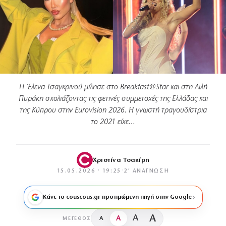
Η Έλενα Τσαγκρινού μίλησε στο Breakfast@Star και στη Λιλή
Πυράκη σχολιάζοντας τις φετινές συμμετοχές της Ελλάδας και
της Κύπρου στην Eurovision 2026. Η γνωστή τραγουδίστρια
το 2021 είχε…
Χριστίνα Τσακίρη
15.05.2026 · 19:25
·
2′ ΑΝΆΓΝΩΣΗ
Κάνε το couscous.gr προτιμώμενη πηγή στην Google
A
A
A
A
ΜΈΓΕΘΟΣ