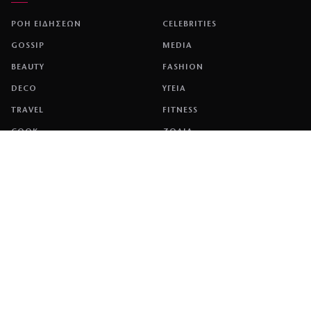
ΡΟΗ ΕΙΔΗΣΕΩΝ
CELEBRITIES
GOSSIP
MEDIA
BEAUTY
FASHION
DECO
ΥΓΕΙΑ
TRAVEL
FITNESS
COOK
ΖΩΔΙΑ
ΕΤΑΙΡΕΙΑ
ΤΑΥΤΟΤΗΤΑ
ΠΟΛΙΤΙΚΉ COOKIES
ΌΡΟΙ ΧΡΉΣΗΣ
ΕΠΙΚΟΙΝΩΝΙΑ
ΔΙΑΦΗΜΙΣΗ