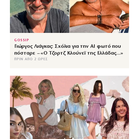
GOSSIP
Γιώργος Λιάγκας: Σχόλια για την ΑΙ φωτό που
πόσταρε – «Ο Τζορτζ Κλούνεϊ της Ελλάδας…»
ΠΡΙΝ ΑΠΌ 2 ΏΡΕΣ