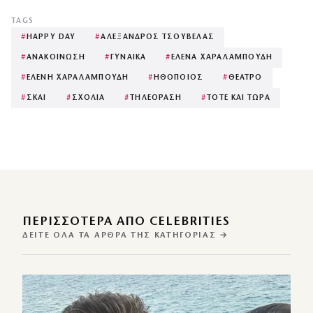
TAGS
#
HAPPY DAY
#
ΑΛΕΞΑΝΔΡΟΣ ΤΣΟΥΒΕΛΑΣ
#
ΑΝΑΚΟΙΝΩΣΗ
#
ΓΥΝΑΙΚΑ
#
ΕΛΕΝΑ ΧΑΡΑΛΑΜΠΟΥΔΗ
#
ΕΛΕΝΗ ΧΑΡΑΛΑΜΠΟΥΔΗ
#
ΗΘΟΠΟΙΟΣ
#
ΘΕΑΤΡΟ
#
ΣΚΑΙ
#
ΣΧΟΛΙΑ
#
ΤΗΛΕΟΡΑΣΗ
#
ΤΟΤΕ ΚΑΙ ΤΩΡΑ
ΠΕΡΙΣΣΌΤΕΡΑ ΑΠΌ CELEBRITIES
ΔΕΊΤΕ ΌΛΑ ΤΑ ΆΡΘΡΑ ΤΗΣ ΚΑΤΗΓΟΡΊΑΣ →