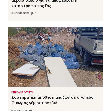
ακραίο σχέδιο για να αποφευχθεί η
καταστροφή της Γης
↗
από
dedomeno.gr
ΕΠΙΚΑΙΡΟΤΗΤΑ
Συστηματική απόθεση μπαζών σε οικόπεδο –
Ο χώρος γέμισε ποντίκια
↗
από
dimocracy.gr