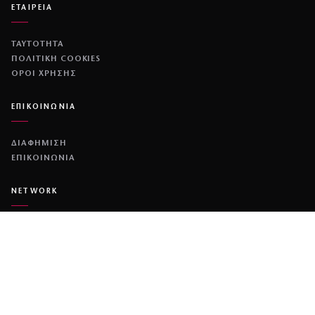
ΕΤΑΙΡΕΙΑ
ΤΑΥΤΟΤΗΤΑ
ΠΟΛΙΤΙΚΉ COOKIES
ΌΡΟΙ ΧΡΉΣΗΣ
ΕΠΙΚΟΙΝΩΝΙΑ
ΔΙΑΦΗΜΙΣΗ
ΕΠΙΚΟΙΝΩΝΙΑ
NETWORK
COUSCOUS
ΔΕΔΟΜΕΝΟ
DIMOCRACY
© 2026 COUSCOUS
·
ALL RIGHTS RESERVED.
·
MADE BY
MINOANDESIGN