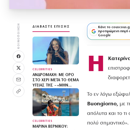
ΚΟΙΝΟΠΟΊΗΣΗ
ΔΙΑΒΆΣΤΕ ΕΠΊΣΗΣ
Κάνε το couscous.g
προτιμώμενη πηγή 
Google
Η
Κατερίν
επιστροφ
CELEBRITIES
ΑΝΔΡΟΜΆΧΗ: ΜΕ ΟΡΌ
διαφορετ
ΣΤΟ ΧΈΡΙ ΜΕΤΆ ΤΟ ΘΈΜΑ
ΥΓΕΊΑΣ ΤΗΣ – «ΜΗΝ
ΑΝΗΣΥΧΕΊΤΕ, ΤΟ ‘ΧΩ»
Το εν λόγω εξώφυ
Buongiorno,
με 
απόλυτα και το τι
CELEBRITIES
πολύ σημαντικό».
ΜΑΡΊΝΑ ΒΕΡΝΊΚΟΥ: