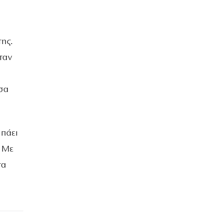
ά
ης.
ταν
ασα
 πάει
. Με
τα