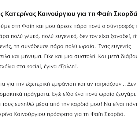
ης Κατερίνας Καινούργιου για τη Φαίη Σκορδ
ούμε στη Φαίη και μου άρεσε πάρα πολύ ο σύντροφός τ
άρα πολύ γλυκό, πολύ ευγενικό, δεν τον είχα ξαναδεί, ή
γενής, τη συνόδευσε πάρα πολύ ωραία. Ένας ευγενής
ειλα και μήνυμα. Είχε και μια συστολή. Και μετά διάβ
χόλια στα social, έγινα έξαλλη!.
ια για την εξωτερική εμφάνιση και αν ταιριάζουν… Δεν
ρομακτικά πράγματα. Εγώ είδα ένα πολύ ωραίο ζευγάρι
να τους ευχηθώ μέσα από την καρδιά μου! Να είναι πάν
τερίνα Καινούργιου πρόσφατα για τη Φαίη Σκορδά.