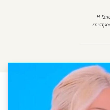
Η Κατε
επιστρο