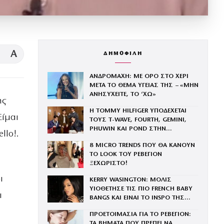
A
ΔΗΜΟΦΙΛΗ
ΑΝΔΡΟΜΑΧΗ: ΜΕ ΟΡΟ ΣΤΟ ΧΕΡΙ
ΜΕΤΑ ΤΟ ΘΕΜΑ ΥΓΕΙΑΣ ΤΗΣ – «ΜΗΝ
ΑΝΗΣΥΧΕΙΤΕ, ΤΟ ‘ΧΩ»
ης
Η TOMMY HILFIGER ΥΠΟΔΕΧΕΤΑΙ
Είμαι
ΤΟΥΣ Τ-WAVE, FOURTH, GEMINI,
PHUWIN ΚΑΙ POND ΣΤΗΝ
llo!.
ΟΙΚΟΓΕΝΕΙΑ ΤΟΥ BRAND
8 MICRO TRENDS ΠΟΥ ΘΑ ΚΑΝΟΥΝ
ΤΟ LOOK ΤΟΥ ΡΕΒΕΓΙΟΝ
ΞΕΧΩΡΙΣΤΟ!
ι
KERRY WASINGTON: ΜΟΛΙΣ
ΥΙΟΘΕΤΗΣΕ ΤΙΣ ΠΙΟ FRENCH BABY
ι
BANGS ΚΑΙ ΕΙΝΑΙ ΤΟ INSPO ΤΗΣ
ΧΡΟΝΙΑΣ
ΠΡΟΕΤΟΙΜΑΣΙΑ ΓΙΑ ΤΟ ΡΕΒΕΓΙΟΝ:
ΤΑ ΒΗΜΑΤΑ ΠΟΥ ΠΡΕΠΕΙ ΝΑ