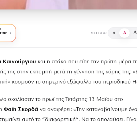
r
A
A
στην
A
ΜΈΓΕΘΟΣ
α Καινούργιου
και η ατάκα που είπε την πρώτη μέρα τ
ής της στην εκπομπή μετά τη γέννηση της κόρης της: «
ική» κοσμούν το σημερινό εξώφυλλο του περιοδικού He
λλο σχολίασαν το πρωί της Τετάρτης 13 Μαϊου στο
τη
Φαίη Σκορδά
να αναφέρει: «Την καταλαβαίνουμε όλο
 σημαίνει αυτό το “διαφορετική”. Να το απολαύσει. Είνα