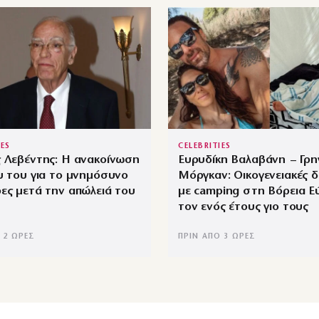
IES
CELEBRITIES
 Λεβέντης: Η ανακοίνωση
Ευρυδίκη Βαλαβάνη – Γρ
υ του για το μνημόσυνο
Μόργκαν: Οικογενειακές δ
ες μετά την απώλειά του
με camping στη Βόρεια Ε
τον ενός έτους γιο τους
 2 ΏΡΕΣ
ΠΡΙΝ ΑΠΌ 3 ΏΡΕΣ