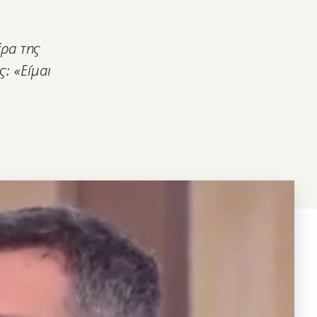
έρα της
: «Είμαι