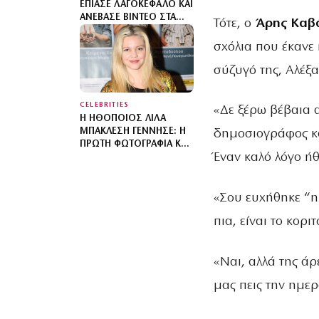
ΈΠΙΑΣΕ ΛΑΓΟΚΈΦΑΛΟ ΚΑΙ
ΑΝΈΒΑΣΕ ΒΊΝΤΕΟ ΣΤΑ
Τότε, ο
Άρης Καβα
SOCIAL MEDIA – «ΔΕΝ
ΥΠΆΡΧΕΙ ΚΑΝΈΝΑΣ
σχόλια που έκανε
ΛΌΓΟΣ ΝΑ
σύζυγό της, Αλέξ
ΦΟΒΌΜΑΣΤΕ»
CELEBRITIES
«Δε ξέρω βέβαια α
Η ΗΘΟΠΟΙΌΣ ΛΊΛΑ
ΜΠΑΚΛΈΣΗ ΓΈΝΝΗΣΕ: Η
δημοσιογράφος κα
ΠΡΏΤΗ ΦΩΤΟΓΡΑΦΊΑ ΚΑΙ
Έναν καλό λόγο ήθ
ΤΟ ΜΉΝΥΜΑ ΤΟΥ
ΣΥΝΤΡΌΦΟΥ ΤΗΣ
«Σου ευχήθηκε “η
πια, είναι το κορ
«Ναι, αλλά της άρ
μας πεις την ημε