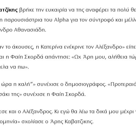
τζίκης
βρήκε την ευκαιρία να της αναφέρει τα πολύ θε
 η παρουσιάστρια του Alpha για τον σύντροφό και μέλλ
ανδρο Αθανασιάδη.
ν το άκουσες, η Κατερίνα ενέκρινε τον Αλέξανδρο» είπε
ι η Φαίη Σκορδά απάντησε: «Ωχ Άρη μου, αλήθεια τ
ελα να πω».
 ώρα η καλή”» συνέχισε ο δημοσιογράφος. «Προτεραι
ιτσάκι της» συνέχισε η Φαίη Σκορδά.
εσε και ο Αλέξανδρος. Κι εγώ θα λέω τα δικά μου μέχρι
ρομηνία» σχολίασε ο Άρης Καβατζικης.