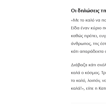
Οι δηλώσεις τ
«Με το καλό να π
Είδα έναν κύριο π
καθώς πρέπει, ευ
άνθρωπος, της έστ
κάτι απαράδεκτα σ
Διάβαζα κάτι σχόλ
καλά ο κόσμος. Τ
το καλό, λοιπόν, 
καλά!», είπε η Κα