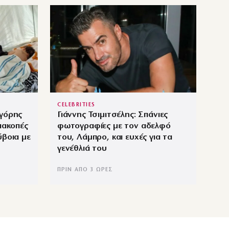
CELEBRITIES
ηγόρης
Γιάννης Τσιμιτσέλης: Σπάνιες
ιακοπές
φωτογραφίες με τον αδελφό
ύβοια με
του, Λάμπρο, και ευχές για τα
γενέθλιά του
ΠΡΙΝ ΑΠΌ 3 ΏΡΕΣ