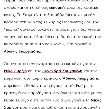
«Είμαι πολύ υπέρ των αρνητικών σχολίων, συχνά
ακούω και στη δική σας
εκπομπή
, αλλά δεν κρατάω
κακίες. Τη Σταματίνα τη θαυμάζω έχει κάνει μεγάλη
πρόοδο στη ζωή της. Ο κύριος Παπανώτας μού την
“πέφτει” συνεχώς, αλλά δεν πειράζει γιατί δεν γίνεται
να αγαπιόμαστε όλοι. Κάνει τη δουλειά του καλά, τον
παραδέχομαι σε αυτό που κάνει», είπε αρχικά ο
Άδωνις Γεωργιάδης
.
Όσον αφορά την ανάρτηση που είχε κάνει για τον
Νίκο Συρίγο
και την
Ελεωνόρα Ζουγανέλη
και την
εμφάνισή τους χωρίς κράνος, ο
Άδωνις Γεωργιάδης
σημείωσε: «Θέλω να το εξηγήσω αυτό. Εκεί με το
κράνος έγινε παρεξήγηση. Δεν έχω τίποτα ούτε με τον
κύριο Συρίγο ούτε με την κυρία Ζουγανέλη. Ο
Νίκος
Συρίγος
μου είναι συμπαθής και η κυρία Ζουγανέλη