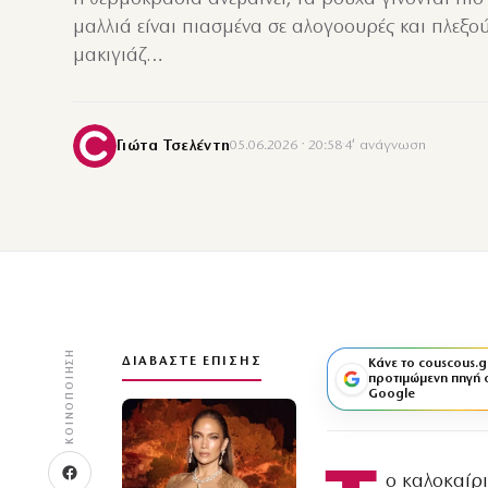
μαλλιά είναι πιασμένα σε αλογοουρές και πλεξού
μακιγιάζ…
Γιώτα Τσελέντη
05.06.2026 · 20:58
·
4′ ανάγνωση
ΚΟΙΝΟΠΟΊΗΣΗ
ΔΙΑΒΆΣΤΕ ΕΠΊΣΗΣ
Κάνε το couscous.g
προτιμώμενη πηγή 
Google
ο καλοκαίρι