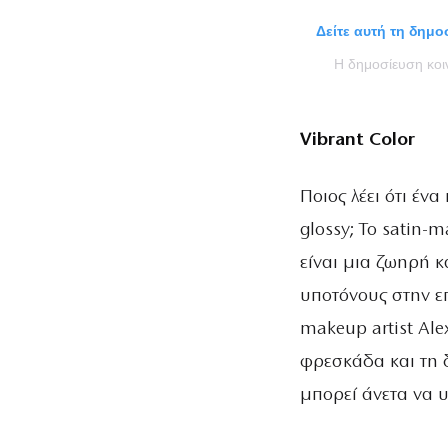
Δείτε αυτή τη δημ
Η δημοσίευση κο
Vibrant Color
Ποιος λέει ότι ένα
glossy; Το satin-
είναι μια ζωηρή κ
υποτόνους στην επ
makeup artist Al
φρεσκάδα και τη 
μπορεί άνετα να υ