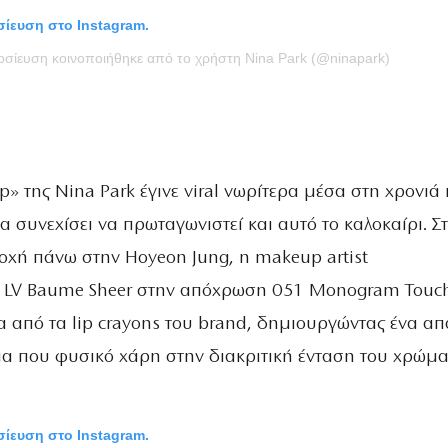
οσίευση στο Instagram.
μοσίευση κοινοποιήθηκε από το χρήστη Nina Park (@ninapark)
ip» της Nina Park έγινε viral νωρίτερα μέσα στη χρονιά 
θα συνεχίσει να πρωταγωνιστεί και αυτό το καλοκαίρι. Σ
οχή πάνω στην Hoyeon Jung, η makeup artist
ο LV Baume Sheer στην απόχρωση 051 Monogram Touch
 από τα lip crayons του brand, δημιουργώντας ένα απ
μα που φυσικό χάρη στην διακριτική ένταση του χρώμα
οσίευση στο Instagram.