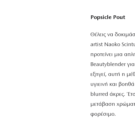
Popsicle Pout
Θέλεις να δοκιμά
artist Naoko Scin
προτείνει μια απλ
Beautyblender γι
εξηγεί, αυτή η μέ
υγιεινή και βοηθ
blurred άκρες. Έτσ
μετάβαση χρώματο
φορέσιμο.