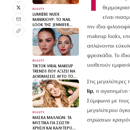
Τ
θερμοκρασί
BEAUTY
LUMIÈRE NUDE
είναι πιασμ
ΜΑΝΙΚΙΟΎΡ: ΤΟ NAIL
LOOK ΤΗΣ JENNIFER
την ίδια φιλοσοφ
LOPEZ ΚΑΙ Ο
ΜΙΝΙΜΑΛΙΣΜΌΣ
makeup looks, επ
απλώνονται εύκολ
φρεσκάδα. Το ίδιο 
BEAUTY
υιοθετούν εμφανί
TIKTOK VIRAL MAKEUP
TRENDS ΠΟΥ ΑΞΊΖΕΙ ΝΑ
ΔΟΚΙΜΆΣΕΙΣ ΑΥΤΌ ΤΟ
Στις μεγαλύτερες 
ΚΑΛΟΚΑΊΡΙ
lip
, η αγαπημένη τ
Σύμφωνα με τους 
μεγαλύτερου όγκο
BEAUTY
ΜΆΣΚΑ ΜΑΛΛΙΏΝ: ΤΑ
στρώσεων κραγιόν
ΜΥΣΤΙΚΆ ΓΙΑ ΣΩΣΤΉ
ΧΡΉΣΗ ΚΑΙ ΚΑΛΎΤΕΡΟ