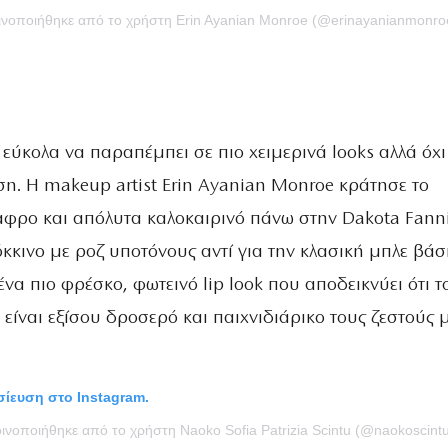
οινοποιήθηκε από το χρήστη Erin Ayanian Monroe (@erinayanianmonro
 εύκολα να παραπέμπει σε πιο χειμερινά looks αλλά όχι
ση. Η makeup artist Erin Ayanian Monroe κράτησε το
φρο και απόλυτα καλοκαιρινό πάνω στην Dakota Fann
όκκινο με ροζ υποτόνους αντί για την κλασική μπλε βάσ
ένα πιο φρέσκο, φωτεινό lip look που αποδεικνύει ότι τ
 είναι εξίσου δροσερό και παιχνιδιάρικο τους ζεστούς 
οσίευση στο Instagram.
οινοποιήθηκε από το χρήστη Naoko Sofia Patrizia Scintu (@naokoscintu