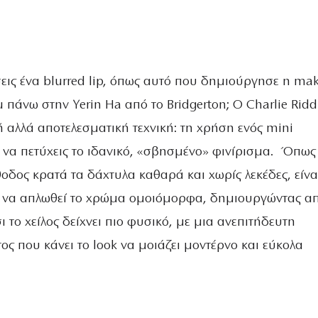
σεις ένα blurred lip, όπως αυτό που δημιούργησε η ma
tu πάνω στην Yerin Ha από το Bridgerton; Ο Charlie Ridd
ή αλλά αποτελεσματική τεχνική: τη χρήση ενός mini
α να πετύχεις το ιδανικό, «σβησμένο» φινίρισμα. Όπως
θοδος κρατά τα δάχτυλα καθαρά και χωρίς λεκέδες, είνα
ά να απλωθεί το χρώμα ομοιόμορφα, δημιουργώντας απ
ι το χείλος δείχνει πιο φυσικό, με μια ανεπιτήδευτη
ς που κάνει το look να μοιάζει μοντέρνο και εύκολα