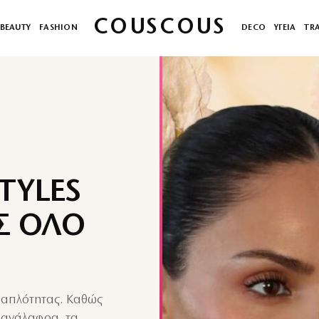
COUSCOUS
BEAUTY
FASHION
DECO
ΥΓΕΙΑ
TR
STYLES
Σ ΟΛΟ
ς απλότητας. Καθώς
ο ανάλαφρα, τα