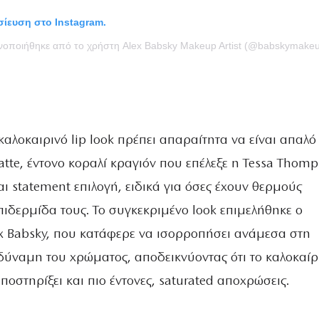
οσίευση στο Instagram.
ινοποιήθηκε από το χρήστη Alex Babsky Makeup Artist (@babskymake
 καλοκαιρινό lip look πρέπει απαραίτητα να είναι απαλό
matte, έντονο κοραλί κραγιόν που επέλεξε η Tessa Thom
αι statement επιλογή, ειδικά για όσες έχουν θερμούς
ιδερμίδα τους. Το συγκεκριμένο look επιμελήθηκε ο
ex Babsky, που κατάφερε να ισορροπήσει ανάμεσα στη
δύναμη του χρώματος, αποδεικνύοντας ότι το καλοκαίρ
ποστηρίξει και πιο έντονες, saturated αποχρώσεις.