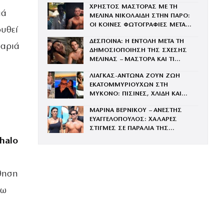
ΧΡΗΣΤΟΣ ΜΑΣΤΟΡΑΣ ΜΕ ΤΗ
ιά
ΜΕΛΙΝΑ ΝΙΚΟΛΑΙΔΗ ΣΤΗΝ ΠΑΡΟ:
ΟΙ ΚΟΙΝΕΣ ΦΩΤΟΓΡΑΦΙΕΣ ΜΕΤΑ
ουθεί
ΤΟΝ ΧΩΡΙΣΜΟ ΤΟΥ ΚΑΙ ΤΗ
ΔΕΣΠΟΙΝΑ: Η ΕΝΤΟΛΗ ΜΕΤΑ ΤΗ
ΓΑΡΥΦΑΛΙΑ
βαριά
ΔΗΜΟΣΙΟΠΟΙΗΣΗ ΤΗΣ ΣΧΕΣΗΣ
ΜΕΛΙΝΑΣ – ΜΑΣΤΟΡΑ ΚΑΙ ΤΙ
ΖΗΤΗΣΕ ΑΠΟ ΤΗΝ ΚΟΡΗ ΤΗΣ
ΛΙΑΓΚΑΣ-ΑΝΤΩΝΑ ΖΟΥΝ ΖΩΗ
ΕΚΑΤΟΜΜΥΡΙΟΥΧΩΝ ΣΤΗ
ΜΥΚΟΝΟ: ΠΙΣΙΝΕΣ, ΧΛΙΔΗ ΚΑΙ
ΦΑΓΗΤΟ ΣΕ ΠΑΝΑΚΡΙΒΑ ΕΣΤΙΑΤΟΡΙΑ
ΜΑΡΙΝΑ ΒΕΡΝΙΚΟΥ – ΑΝΕΣΤΗΣ
ΕΥΑΓΓΕΛΟΠΟΥΛΟΣ: ΧΑΛΑΡΕΣ
ΣΤΙΓΜΕΣ ΣΕ ΠΑΡΑΛΙΑ ΤΗΣ
ΜΥΚΟΝΟΥ – ΦΩΤΟΓΡΑΦΙΕΣ
halo
σθηση
σω