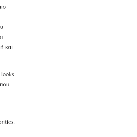
πιο
ου
αι
ή και
 looks
 που
rities.