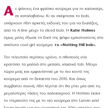
Α
ν ψάχνεις ένα φρέσκο κούρεμα για το καλοκαίρι,
σε καταλαβαίνω. Κι αν σκέφτεσαι το bob,
υπάρχουν ήδη αρκετές εκδοχές του για να διαλέξεις,
από το A-line μέχρι το sliced bob. Η
Katie Holmes
όμως μόλις έδωσε τη δική της ψήφο εμπιστοσύνης στο
απόλυτο cool-girl κούρεμα:
το «Notting Hill bob».
Τον τελευταίο περίπου χρόνο, η ηθοποιός είχε
κρατήσει τα μαλλιά στο μεσαίο, κλασικό lob. Μέχρι
τώρα μιας και εμφανίστηκε με το πιο κοντό της
κούρεμα από τη δεκαετία του 2010. Και όπως
συμβαίνει συχνά, ήδη λέγεται ότι θα γίνει μία από τις
μεγαλύτερες τάσεις του καλοκαιριού. Η Holmes έκανε
το ντεμπούτο της με το νέο κούρεμα στο Lanvin and
Sauer jewels για τον εορτασμό της 50ής επετείου του