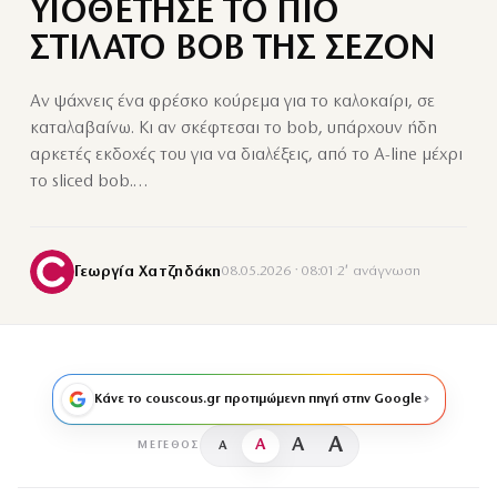
ΥΙΟΘΕΤΗΣΕ ΤΟ ΠΙΟ
ΣΤΙΛΑΤΟ BOB ΤΗΣ ΣΕΖΟΝ
Αν ψάχνεις ένα φρέσκο κούρεμα για το καλοκαίρι, σε
καταλαβαίνω. Κι αν σκέφτεσαι το bob, υπάρχουν ήδη
αρκετές εκδοχές του για να διαλέξεις, από το A-line μέχρι
το sliced bob.…
Γεωργία Χατζηδάκη
08.05.2026 · 08:01
·
2′ ανάγνωση
Κάνε το couscous.gr προτιμώμενη πηγή στην Google
A
A
A
A
ΜΈΓΕΘΟΣ