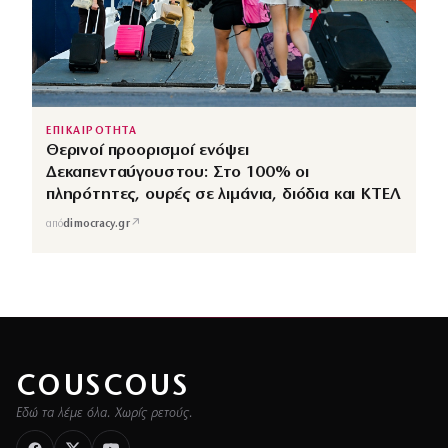
ΕΠΙΚΑΙΡΟΤΗΤΑ
Θερινοί προορισμοί ενόψει
Δεκαπενταύγουστου: Στο 100% οι
πληρότητες, ουρές σε λιμάνια, διόδια και ΚΤΕΛ
↗
από
dimocracy.gr
COUSCOUS
Εδώ τα λέμε όλα. Χωρίς ρετούς.