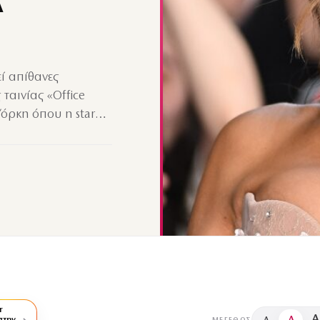
Α
εί απίθανες
 ταινίας «Office
Υόρκη όπου η star…
r
A