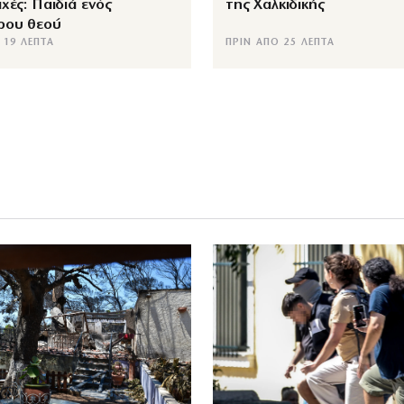
χές: Παιδιά ενός
της Χαλκιδικής
ρου θεού
 19 ΛΕΠΤΆ
ΠΡΙΝ ΑΠΌ 25 ΛΕΠΤΆ