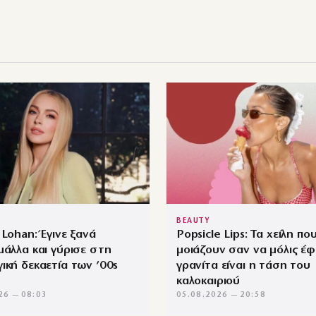
BEAUTY
 Lohan: Έγινε ξανά
Popsicle Lips: Τα χείλη πο
μάλλα και γύρισε στη
μοιάζουν σαν να μόλις έφ
ική δεκαετία των ’00s
γρανίτα είναι η τάση του
καλοκαιριού
26 — 08:03
05.08.2026 — 20:58