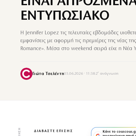
ΕΙΝΑΙ ΑΠΡΟΣΜΕΝ
ΕΝΤΥΠΩΣΙΑΚΟ
H Jennifer Lopez τις τελευταίες εβδομάδες υιοθετ
εμφανίσεις με αφορμή τις πρεμιέρες της νέας της
Romance». Μέσα στο weekend σειρά είχε η Νέα 
Γιώτα Τσελέντη
03.06.2026 · 11:38
·
2′ ανάγνωση
ΔΙΑΒΆΣΤΕ ΕΠΊΣΗΣ
Κάνε το couscous.g