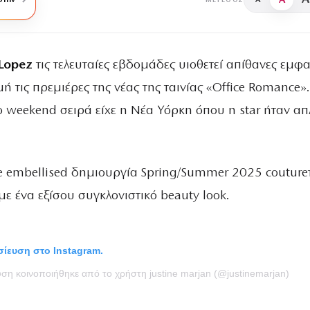
A
στην
A
ΜΈΓΕΘΟΣ
 Lopez
τις τελευταίες εβδομάδες υιοθετεί απίθανες εμφα
 τις πρεμιέρες της νέας της ταινίας «Office Romance».
 weekend σειρά είχε η Νέα Υόρκη όπου η star ήταν απ
 embellised δημιουργία Spring/Summer 2025 couture
με ένα εξίσου συγκλονιστικό beauty look.
οσίευση στο Instagram.
υση κοινοποιήθηκε από το χρήστη justine marjan (@justinemarjan)