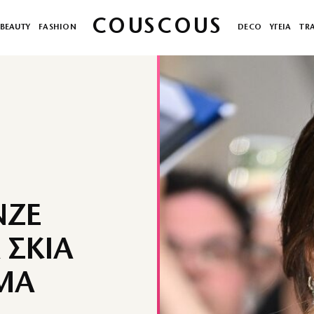
COUSCOUS
BEAUTY
FASHION
DECO
ΥΓΕΙΑ
TR
ΝΖΕ
 ΣΚΙΑ
ΜΑ