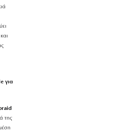
κιά
ύει
 και
ης
e για
braid
ά της
 μέση