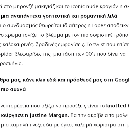
τή στο μπρονζέ μακιγιάζ και το iconic nude κραγιόν η σ
ε
μια αναπάντεχα γοητευτική και ρομαντική λιλά
ι ο συνδυασμός θεωρείται ιδιαίτερος η Lopez αποδεικν
νο χρώμα τονίζει το βλέμμα με τον πιο σοφιστικέ τρόπο
ς καλοκαιρινές, βραδινές εμφανίσεις. Το twist που επίσ
 spider βλεφαρίδες της, μια τάση των 00’s που δίνει να
προσκήνιο.
θρα μας, κάνε
κλικ εδώ
και πρόσθεσέ μας στη Googl
 πιο συχνά
λεπτομέρεια που αξίζει να προσέξεις είναι το
knotted 
μιούργησε η Justine Margan.
Για την ακρίβεια τα μαλλι
ε μια χαμηλή πλεξούδα με όγκο, χαλαρή χωρίστρα στη