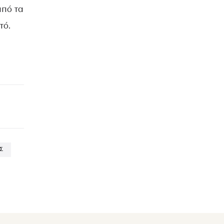
από τα
ατό.
ΕΣ