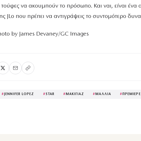
 τούφες να ακουμπούν το πρόσωπο. Και ναι, είναι ένα 
ης JLo που πρέπει να αντιγράψεις το συντομότερο δυν
Photo by James Devaney/GC Images
#
JENNIFER LOPEZ
#
STAR
#
ΜΑΚΙΓΙΑΖ
#
ΜΑΛΛΙΑ
#
ΠΡΕΜΙΕΡ