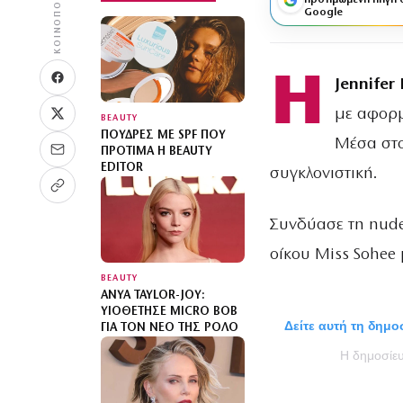
ΚΟΙΝΟΠΟΊΗΣΗ
προτιμώμενη πηγή 
Google
H
Jennifer
με αφορμή
BEAUTY
ΠΟΎΔΡΕΣ ΜΕ SPF ΠΟΥ
Μέσα στο
ΠΡΟΤΙΜΆ Η BEAUTY
EDITOR
συγκλονιστική.
Συνδύασε τη nude
οίκου Miss Sohee 
BEAUTY
ANYA TAYLOR-JOY:
ΥΙΟΘΈΤΗΣΕ MICRO BOB
Δείτε αυτή τη δημ
ΓΙΑ ΤΟΝ ΝΈΟ ΤΗΣ ΡΌΛΟ
Η δημοσίε