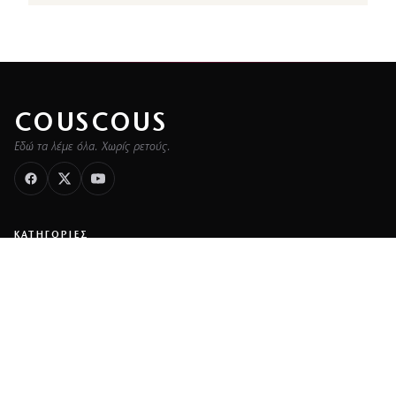
COUSCOUS
Εδώ τα λέμε όλα. Χωρίς ρετούς.
ΚΑΤΗΓΟΡΙΕΣ
ΡΟΗ ΕΙΔΗΣΕΩΝ
CELEBRITIES
GOSSIP
MEDIA
BEAUTY
FASHION
DECO
ΥΓΕΙΑ
TRAVEL
FITNESS