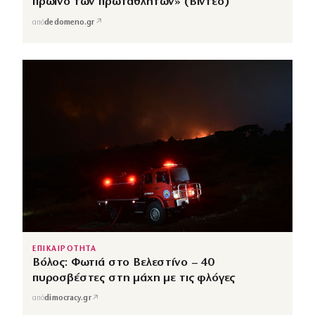
πρωινό των πρωταθλητών» (Βίντεο)
↗
από
dedomeno.gr
ΕΠΙΚΑΙΡΟΤΗΤΑ
Βόλος: Φωτιά στο Βελεστίνο – 40
πυροσβέστες στη μάχη με τις φλόγες
↗
από
dimocracy.gr