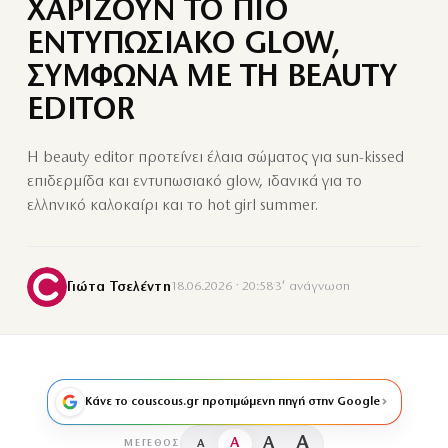
ΧΑΡΙΖΟΥΝ ΤΟ ΠΙΟ
ΕΝΤΥΠΩΣΙΑΚΟ GLOW,
ΣΥΜΦΩΝΑ ΜΕ ΤΗ BEAUTY
EDITOR
Η beauty editor προτείνει έλαια σώματος για sun-kissed
επιδερμίδα και εντυπωσιακό glow, ιδανικά για το
ελληνικό καλοκαίρι και το hot girl summer.
Γιώτα Τσελέντη
18.06.2026 · 20:58
·
3′ ανάγνωση
Κάνε το couscous.gr προτιμώμενη πηγή στην Google
A
A
A
A
ΜΈΓΕΘΟΣ