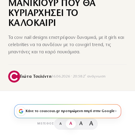
ΜΑΝΙΚΙΟΥΡ ΠΟΥ ΘΑ
ΚΥΡΙΑΡΧΗΣΕΙ ΤΟ
ΚΑΛΟΚΑΙΡΙ
Τα cow nail designs επιστρέφουν δυναμικά, με it girls και
celebrities να τα συνδέουν με το cowgirl trend, τις
μπαντάνες και τα καρό πουκάμισα.
Γιώτα Τσελέντη
16.06.2026 · 20:58
·
2′ ανάγνωση
Κάνε το couscous.gr προτιμώμενη πηγή στην Google
A
A
A
A
ΜΈΓΕΘΟΣ