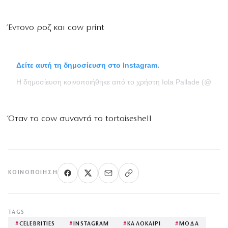
Έντονο ροζ και cow print
Δείτε αυτή τη δημοσίευση στο Instagram.
Η δημοσίευση κοινοποιήθηκε από το χρήστη Iola Pallade (@iolap
Όταν το cow συναντά το tortoiseshell
ΚΟΙΝΟΠΟΊΗΣΗ
TAGS
#
CELEBRITIES
#
INSTAGRAM
#
ΚΑΛΟΚΑΙΡΙ
#
ΜΟΔΑ