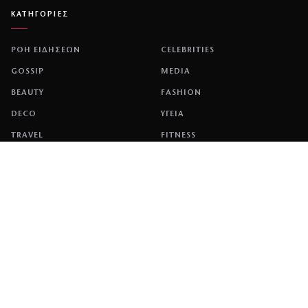
ΚΑΤΗΓΟΡΙΕΣ
ΡΟΗ ΕΙΔΗΣΕΩΝ
CELEBRITIES
GOSSIP
MEDIA
BEAUTY
FASHION
DECO
ΥΓΕΙΑ
TRAVEL
FITNESS
COOK
ΖΩΔΙΑ
ΕΤΑΙΡΕΙΑ
ΤΑΥΤΟΤΗΤΑ
ΠΟΛΙΤΙΚΉ COOKIES
ΌΡΟΙ ΧΡΉΣΗΣ
ΕΠΙΚΟΙΝΩΝΙΑ