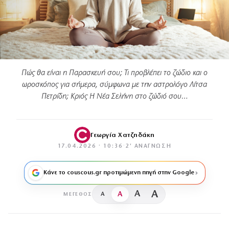
Πώς θα είναι η Παρασκευή σου; Τι προβλέπει το ζώδιο και ο
ωροσκόπος για σήμερα, σύμφωνα με την αστρολόγο Λίτσα
Πετρίδη; Κριός Η Νέα Σελήνη στο ζώδιό σου…
Γεωργία Χατζηδάκη
17.04.2026 · 10:36
·
2′ ΑΝΆΓΝΩΣΗ
Κάνε το couscous.gr προτιμώμενη πηγή στην Google
A
A
A
A
ΜΈΓΕΘΟΣ