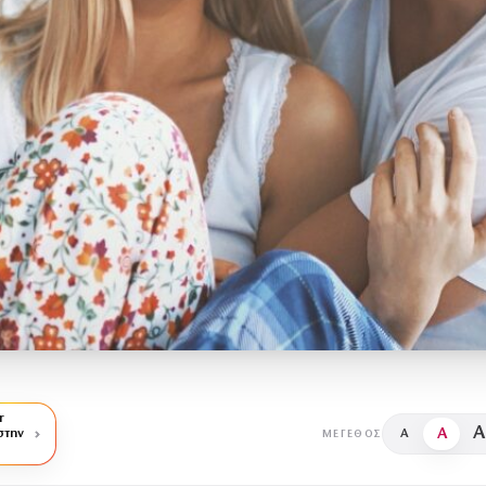
r
A
A
στην
A
ΜΈΓΕΘΟΣ