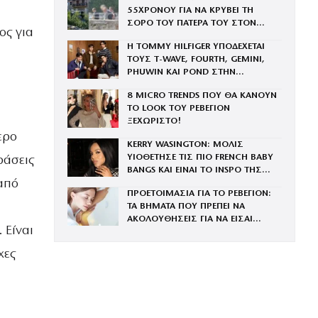
55ΧΡΟΝΟΥ ΓΙΑ ΝΑ ΚΡΥΒΕΙ ΤΗ
ΣΟΡΟ ΤΟΥ ΠΑΤΕΡΑ ΤΟΥ ΣΤΟΝ
ος για
ΚΑΤΑΨΥΚΤΗ – ΚΑΜΕΡΕΣ ΚΑΙ
Η TOMMY HILFIGER ΥΠΟΔΕΧΕΤΑΙ
ΑΛΥΣΙΔΕΣ ΠΑΝΤΟΥ
ΤΟΥΣ Τ-WAVE, FOURTH, GEMINI,
PHUWIN ΚΑΙ POND ΣΤΗΝ
ΟΙΚΟΓΕΝΕΙΑ ΤΟΥ BRAND
8 MICRO TRENDS ΠΟΥ ΘΑ ΚΑΝΟΥΝ
ΤΟ LOOK ΤΟΥ ΡΕΒΕΓΙΟΝ
ΞΕΧΩΡΙΣΤΟ!
ερο
KERRY WASINGTON: ΜΟΛΙΣ
ΥΙΟΘΕΤΗΣΕ ΤΙΣ ΠΙΟ FRENCH BABY
ράσεις
BANGS ΚΑΙ ΕΙΝΑΙ ΤΟ INSPO ΤΗΣ
από
ΧΡΟΝΙΑΣ
ΠΡΟΕΤΟΙΜΑΣΙΑ ΓΙΑ ΤΟ ΡΕΒΕΓΙΟΝ:
ΤΑ ΒΗΜΑΤΑ ΠΟΥ ΠΡΕΠΕΙ ΝΑ
ΑΚΟΛΟΥΘΗΣΕΙΣ ΓΙΑ ΝΑ ΕΙΣΑΙ
 Είναι
ΕΝΤΥΠΩΣΙΑΚΗ ΤΗΝ ΠΙΟ ΛΑΜΠΕΡΗ
ΒΡΑΔΙΑ ΤΟΥ ΧΡΟΝΟΥ
χες