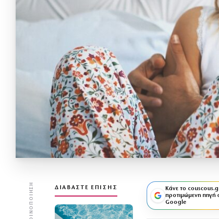
ΚΟΙΝΟΠΟΊΗΣΗ
ΔΙΑΒΆΣΤΕ ΕΠΊΣΗΣ
Κάνε το couscous.g
προτιμώμενη πηγή 
Google