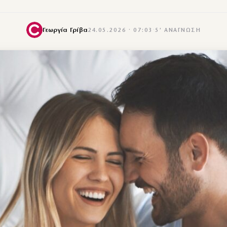
Γεωργία Γρίβα
24.05.2026 · 07:03
·
5′ ΑΝΆΓΝΩΣΗ