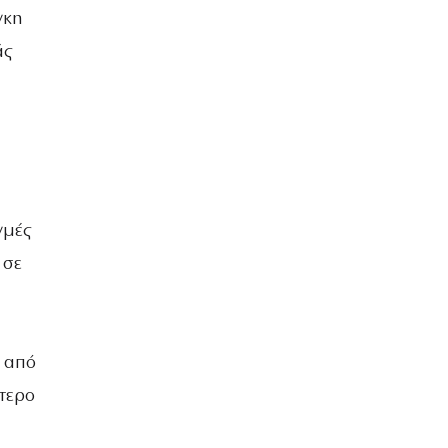
γκη
άς
γμές
 σε
 από
τερο