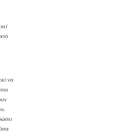
κεί
ικτό
ρεί να
 πιο
ουν
υ.
δώσει
 όσα