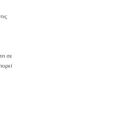
τις
ση σε
πορεί