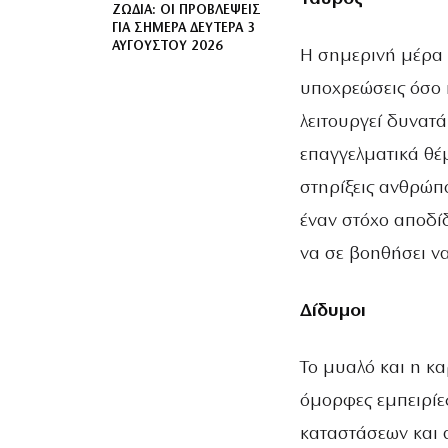
ΖΏΔΙΑ: ΟΙ ΠΡΟΒΛΈΨΕΙΣ
ΓΙΑ ΣΉΜΕΡΑ ΔΕΥΤΈΡΑ 3
ΑΥΓΟΎΣΤΟΥ 2026
Η σημερινή μέρα σ
υποχρεώσεις όσο 
λειτουργεί δυνατά
επαγγελματικά θέ
στηρίξεις ανθρώπ
έναν στόχο αποδί
να σε βοηθήσει να
Δίδυμοι
Το μυαλό και η κα
όμορφες εμπειρίε
καταστάσεων και αυ