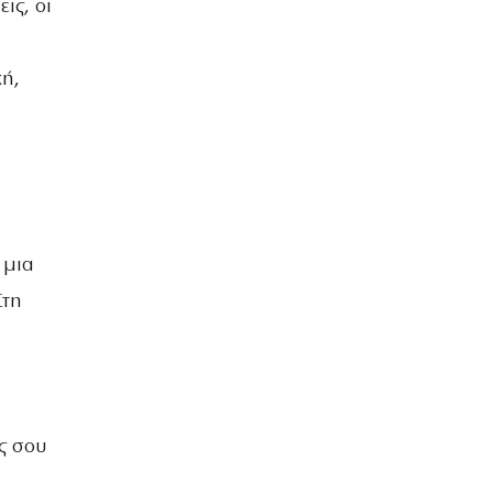
ις, οι
κή,
 μια
Στη
ς σου