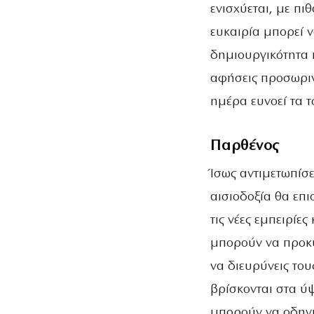
ενισχύεται, με πιθ
ευκαιρία μπορεί ν
δημιουργικότητα 
αφήσεις προσωριν
ημέρα ευνοεί τα 
Παρθένος
Ίσως αντιμετωπίσ
αισιοδοξία θα επι
τις νέες εμπειρίε
μπορούν να προκύ
να διευρύνεις του
βρίσκονται στα ύψ
μπορούν να οδηγήσ