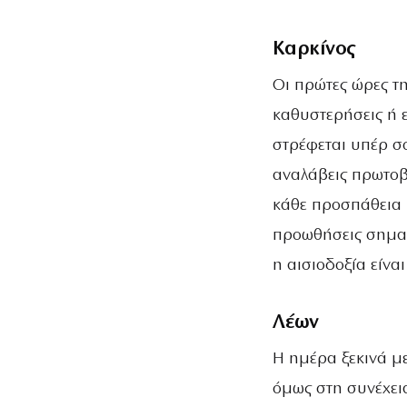
Καρκίνος
Οι πρώτες ώρες τ
καθυστερήσεις ή 
στρέφεται υπέρ σο
αναλάβεις πρωτοβο
κάθε προσπάθεια π
προωθήσεις σημαν
η αισιοδοξία είνα
Λέων
Η ημέρα ξεκινά μ
όμως στη συνέχει