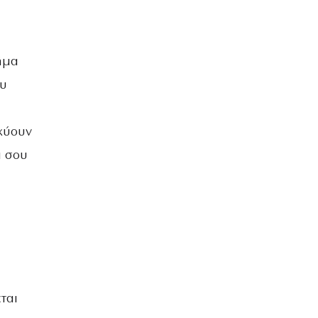
ήμα
ου
σχύουν
ά σου
ται