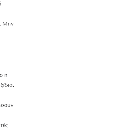
ή
ς. Μην
Η
ο η
ξίδια,
ήσουν
τές