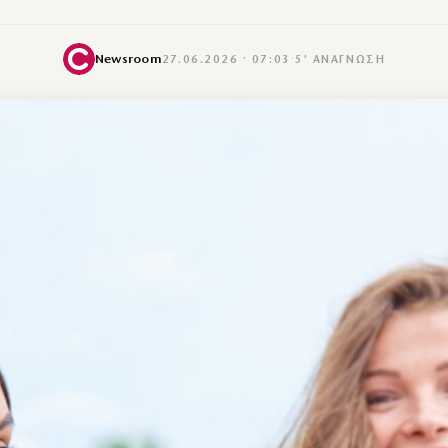
Newsroom
27.06.2026 · 07:03
·
5′ ΑΝΆΓΝΩΣΗ