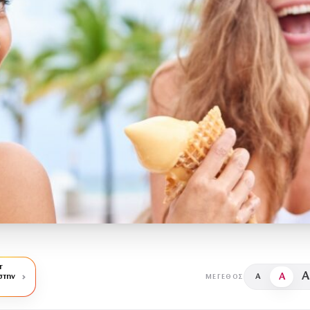
r
A
A
στην
A
ΜΈΓΕΘΟΣ