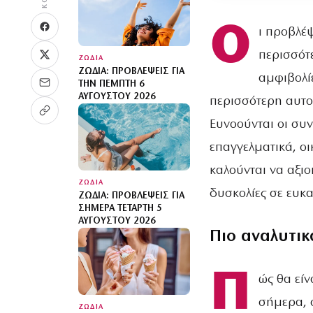
Ο
ι προβλέψ
περισσότ
ΖΩΔΙΑ
ΖΏΔΙΑ: ΠΡΟΒΛΈΨΕΙΣ ΓΙΑ
αμφιβολίε
ΤΗΝ ΠΈΜΠΤΗ 6
ΑΥΓΟΎΣΤΟΥ 2026
περισσότερη αυτο
Ευνοούνται οι συνε
επαγγελματικά, ο
καλούνται να αξιο
ΖΩΔΙΑ
δυσκολίες σε ευκα
ΖΏΔΙΑ: ΠΡΟΒΛΈΨΕΙΣ ΓΙΑ
ΣΉΜΕΡΑ ΤΕΤΆΡΤΗ 5
ΑΥΓΟΎΣΤΟΥ 2026
Πιο αναλυτικ
Π
ώς θα είν
σήμερα, 
ΖΩΔΙΑ