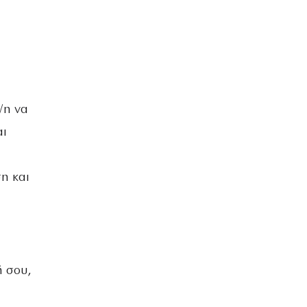
/η να
αι
η και
ή σου,