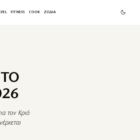
AVEL
FITNESS
COOK
ΖΩΔΙΑ
 ΤΟ
026
ια τον Κριό
νέρχεται