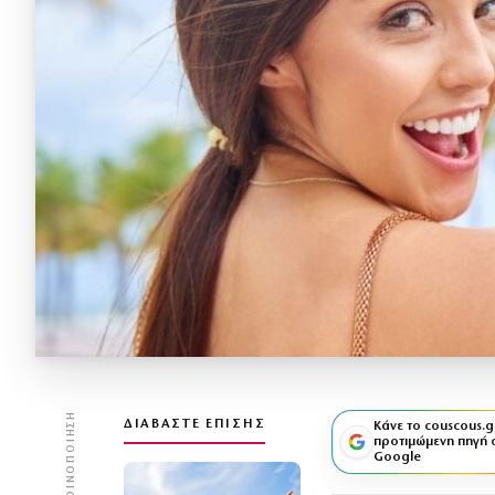
ΚΟΙΝΟΠΟΊΗΣΗ
ΔΙΑΒΆΣΤΕ ΕΠΊΣΗΣ
Κάνε το couscous.g
προτιμώμενη πηγή 
Google