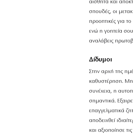
αισθητά και αποκτ
σπουδές, οι μετακ
προοπτικές για το 
ενώ η γοητεία σου
αναλάβεις πρωτοβ
Δίδυμοι
Στην αρχή της ημέ
καθυστέρηση. Μην 
συνέχεια, η αυτο
σημαντικά. Εξαιρε
επαγγελματικά ζη
αποδειχθεί ιδιαίτ
και αξιοποίησε τις