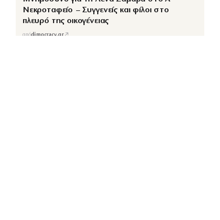
Νεκροταφείο – Συγγενείς και φίλοι στο
πλευρό της οικογένειας
↗
από
dimocracy.gr
COUSCOUS
Εδώ τα λέμε όλα. Χωρίς ρετούς.
ΚΑΤΗΓΟΡΙΕΣ
ΡΟΗ ΕΙΔΗΣΕΩΝ
CELEBRITIES
GOSSIP
MEDIA