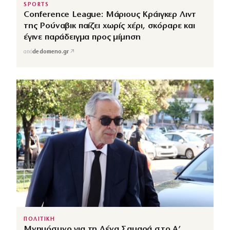
SPORTS
Conference League: Μάριους Κράιγκερ Λιντ
της Ρούναβικ παίζει χωρίς χέρι, σκόραρε και
έγινε παράδειγμα προς μίμηση
↗
από
dedomeno.gr
ΠΟΛΙΤΙΚΗ
Μνημόσυνο για τη Λένα Σαμαρά στο Α’