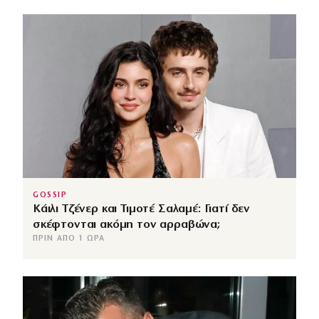
GOSSIP
Κάιλι Τζένερ και Τιμοτέ Σαλαμέ: Γιατί δεν
σκέφτονται ακόμη τον αρραβώνα;
ΠΡΙΝ ΑΠΌ 1 ΏΡΑ