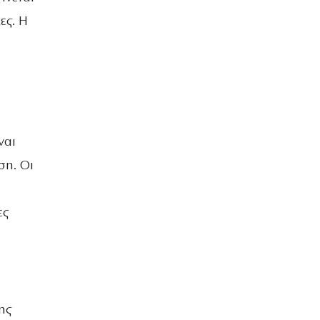
ες. Η
ναι
ση. Οι
ες
ης