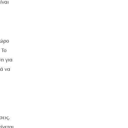
ίναι
χώρο
 Το
ση για
θά να
εις.
ίνεται