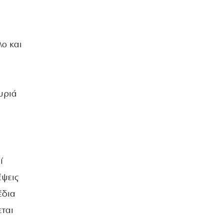
λο και
υριά
ί
έψεις
έδια
εται