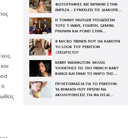
ΦΩΤΟΓΡΑΦΙΕΣ ΜΕ ΜΠΙΚΙΝΙ ΣΤΗΝ
ΙΜΠΙΖΑ – ΣΥΝΕΧΙΖΕΙ ΤΙΣ ΔΙΑΚΟΠΕΣ
όπος
ΤΗΣ ΜΕ ΤΟΝ ΣΥΖΥΓΟ ΤΗΣ, ΑΝΤΡΕΑ
Η TOMMY HILFIGER ΥΠΟΔΕΧΕΤΑΙ
ΓΕΩΡΓΙΟΥ
ΤΟΥΣ Τ-WAVE, FOURTH, GEMINI,
PHUWIN ΚΑΙ POND ΣΤΗΝ
ΟΙΚΟΓΕΝΕΙΑ ΤΟΥ BRAND
8 MICRO TRENDS ΠΟΥ ΘΑ ΚΑΝΟΥΝ
ΤΟ LOOK ΤΟΥ ΡΕΒΕΓΙΟΝ
ΞΕΧΩΡΙΣΤΟ!
χεις.
KERRY WASINGTON: ΜΟΛΙΣ
 και
ΥΙΟΘΕΤΗΣΕ ΤΙΣ ΠΙΟ FRENCH BABY
BANGS ΚΑΙ ΕΙΝΑΙ ΤΟ INSPO ΤΗΣ
όσα
ΧΡΟΝΙΑΣ
ΠΡΟΕΤΟΙΜΑΣΙΑ ΓΙΑ ΤΟ ΡΕΒΕΓΙΟΝ:
 ή
ΤΑ ΒΗΜΑΤΑ ΠΟΥ ΠΡΕΠΕΙ ΝΑ
ΑΚΟΛΟΥΘΗΣΕΙΣ ΓΙΑ ΝΑ ΕΙΣΑΙ
ωθείς
ΕΝΤΥΠΩΣΙΑΚΗ ΤΗΝ ΠΙΟ ΛΑΜΠΕΡΗ
ΒΡΑΔΙΑ ΤΟΥ ΧΡΟΝΟΥ