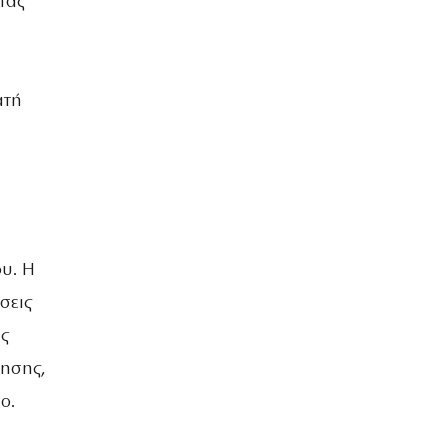
τας
ατή
ου. Η
σεις
υς
πησης,
ο.