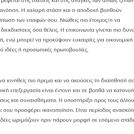
έφεται στις σχέσεις και στις ανάγκες των άλλων, ζητών
τανόηση. Η χαλαρή στάση και η αποδοχή βοηθούν
λτίωση των επαφών σου. Νιώθεις πιο έτοιμος/η να
 διεκδικήσεις όσα θέλεις. Η επικοινωνία γίνεται πιο δυν
ή, ενώ μπορεί να προκύψουν ευκαιρίες για οικονομική
ό ιδέες ή προσωπικές πρωτοβουλίες.
να κινηθείς πιο ήρεμα και να ακούσεις τη διαίσθησή σ
ική επεξεργασία είναι έντονη και σε βοηθά να κατανοή
σεις και συναισθήματα. Η υποστήριξη προς τους άλλο
αι σου προσφέρει ικανοποίηση. Είναι περίοδος ανασκό
 ιδέες ωριμάζουν πριν πάρουν μορφή σε επόμενο στάδι