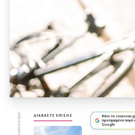
ΚΟΙΝΟΠΟΊΗΣΗ
ΔΙΑΒΆΣΤΕ ΕΠΊΣΗΣ
Κάνε το couscous.g
προτιμώμενη πηγή 
Google