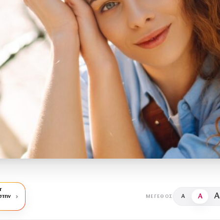
r
A
A
στην
A
ΜΈΓΕΘΟΣ