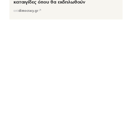
καταιγίδες όπου θα εκδηλωθούν
↗
από
dimocracy.gr
COUSCOUS
Εδώ τα λέμε όλα. Χωρίς ρετούς.
ΚΑΤΗΓΟΡΙΕΣ
ΡΟΗ ΕΙΔΗΣΕΩΝ
CELEBRITIES
GOSSIP
MEDIA
BEAUTY
FASHION