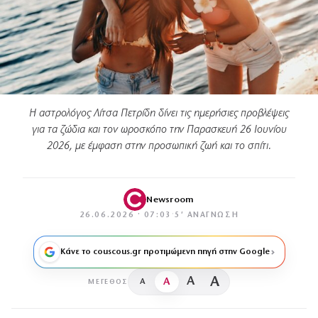
Η αστρολόγος Λίτσα Πετρίδη δίνει τις ημερήσιες προβλέψεις
για τα ζώδια και τον ωροσκόπο την Παρασκευή 26 Ιουνίου
2026, με έμφαση στην προσωπική ζωή και το σπίτι.
Newsroom
26.06.2026 · 07:03
·
5′ ΑΝΆΓΝΩΣΗ
Κάνε το couscous.gr προτιμώμενη πηγή στην Google
A
A
A
A
ΜΈΓΕΘΟΣ