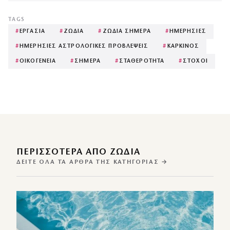
TAGS
#
ΕΡΓΑΣΙΑ
#
ΖΩΔΙΑ
#
ΖΩΔΙΑ ΣΗΜΕΡΑ
#
ΗΜΕΡΗΣΙΕΣ
#
ΗΜΕΡΗΣΙΕΣ ΑΣΤΡΟΛΟΓΙΚΕΣ ΠΡΟΒΛΕΨΕΙΣ
#
ΚΑΡΚΙΝΟΣ
#
ΟΙΚΟΓΕΝΕΙΑ
#
ΣΗΜΕΡΑ
#
ΣΤΑΘΕΡΟΤΗΤΑ
#
ΣΤΟΧΟΙ
ΠΕΡΙΣΣΌΤΕΡΑ ΑΠΌ ΖΩΔΙΑ
ΔΕΊΤΕ ΌΛΑ ΤΑ ΆΡΘΡΑ ΤΗΣ ΚΑΤΗΓΟΡΊΑΣ →