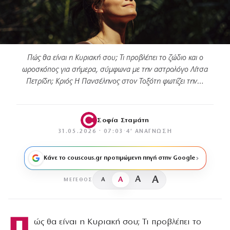
Πώς θα είναι η Κυριακή σου; Τι προβλέπει το ζώδιο και ο
ωροσκόπος για σήμερα, σύμφωνα με την αστρολόγο Λίτσα
Πετρίδη; Κριός Η Πανσέληνος στον Τοξότη φωτίζει την…
Σοφία Σταμάτη
31.05.2026 · 07:03
·
4′ ΑΝΆΓΝΩΣΗ
Κάνε το couscous.gr προτιμώμενη πηγή στην Google
A
A
A
A
ΜΈΓΕΘΟΣ
Π
ώς θα είναι η Κυριακή σου; Τι προβλέπει το