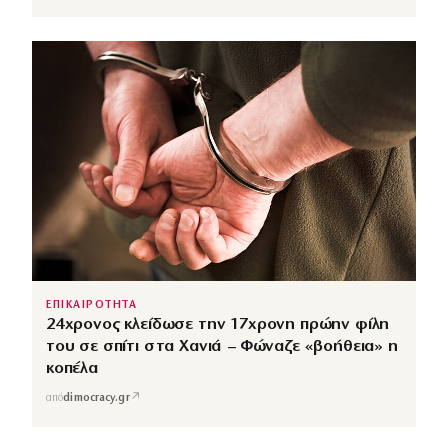
ΕΠΙΚΑΙΡΟΤΗΤΑ
24χρονος κλείδωσε την 17χρονη πρώην φίλη
του σε σπίτι στα Χανιά – Φώναζε «βοήθεια» η
κοπέλα
↗
από
dimocracy.gr