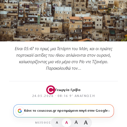
Είναι 05:47 το πρωί, μια Τετάρτη του Μάη, και οι πρώτες
πορτοκαλί αχτίδες του ήλιου απλώνονται στον ουρανό,
καλωσορίζοντας μια νέα μέρα στο Ρίο ντε Τζανέιρο.
Παρακολουθώ τον…
Γεωργία Γρίβα
24.05.2026 · 08:16
·
9′ ΑΝΆΓΝΩΣΗ
Κάνε το couscous.gr προτιμώμενη πηγή στην Google
A
A
A
A
ΜΈΓΕΘΟΣ