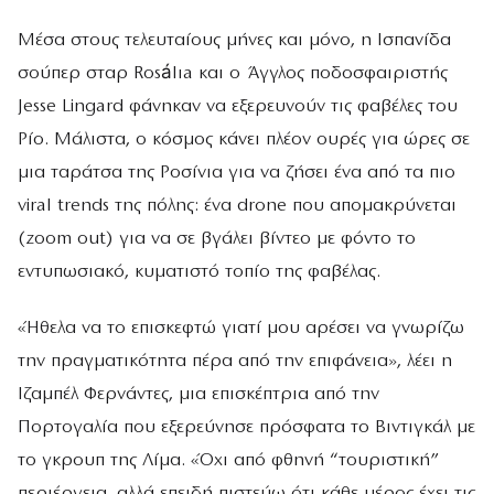
Μέσα στους τελευταίους μήνες και μόνο, η Ισπανίδα
σούπερ σταρ Rosálιa και ο Άγγλος ποδοσφαιριστής
Jesse Lingard φάνηκαν να εξερευνούν τις φαβέλες του
Ρίο. Μάλιστα, ο κόσμος κάνει πλέον ουρές για ώρες σε
μια ταράτσα της Ροσίνια για να ζήσει ένα από τα πιο
viral trends της πόλης: ένα drone που απομακρύνεται
(zoom out) για να σε βγάλει βίντεο με φόντο το
εντυπωσιακό, κυματιστό τοπίο της φαβέλας.
«Ήθελα να το επισκεφτώ γιατί μου αρέσει να γνωρίζω
την πραγματικότητα πέρα από την επιφάνεια», λέει η
Ιζαμπέλ Φερνάντες, μια επισκέπτρια από την
Πορτογαλία που εξερεύνησε πρόσφατα το Βιντιγκάλ με
το γκρουπ της Λίμα. «Όχι από φθηνή “τουριστική”
περιέργεια, αλλά επειδή πιστεύω ότι κάθε μέρος έχει τις