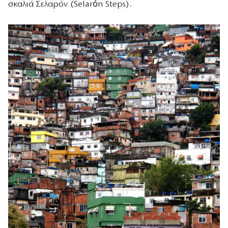
σκαλιά Σελαρόν (Selarón Steps).