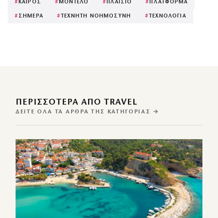
#
ΚΑΙΡΟΣ
#
ΜΟΝΤΕΛΟ
#
ΠΛΑΙΣΙΟ
#
ΠΛΑΤΦΟΡΜΑ
#
ΣΗΜΕΡΑ
#
ΤΕΧΝΗΤΗ ΝΟΗΜΟΣΥΝΗ
#
ΤΕΧΝΟΛΟΓΙΑ
ΠΕΡΙΣΣΌΤΕΡΑ ΑΠΌ TRAVEL
ΔΕΊΤΕ ΌΛΑ ΤΑ ΆΡΘΡΑ ΤΗΣ ΚΑΤΗΓΟΡΊΑΣ →