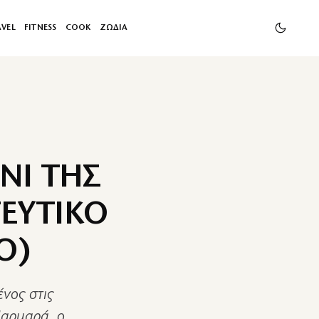
AVEL
FITNESS
COOK
ΖΩΔΙΑ
ΝΙ ΤΗΣ
ΓΕΥΤΙΚΟ
Ο)
νος στις
Μαρμαρά, ο