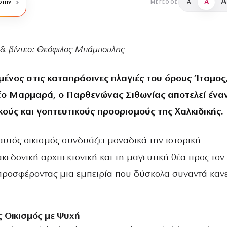
A
A
στην
A
ΜΈΓΕΘΟΣ
να & βίντεο: Θεόφιλος Μπάμπουλης
νος στις καταπράσινες πλαγιές του όρους Ίταμος
ο Μαρμαρά, ο Παρθενώνας Σιθωνίας αποτελεί ένα
κούς και γοητευτικούς προορισμούς της Χαλκιδικής.
υτός οικισμός συνδυάζει μοναδικά την ιστορική
κεδονική αρχιτεκτονική και τη μαγευτική θέα προς τον
προσφέροντας μια εμπειρία που δύσκολα συναντά κανε
ς Οικισμός με Ψυχή