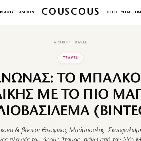
COUSCOUS
BEAUTY
FASHION
DECO
ΥΓΕΙΑ
TR
ΑΡΧΙΚΉ
TRAVEL
TRAVEL
ΝΩΝΑΣ: ΤΟ ΜΠΑΛΚΟ
ΙΚΗΣ ΜΕ ΤΟ ΠΙΟ ΜΑ
ΛΙΟΒΑΣΙΛΕΜΑ (ΒΙΝΤΕ
 εικόνα & βίντεο: Θεόφιλος Μπάμπουλης Σκαρφαλωμέ
νες πλαγιές του όρους Ίταμος, πάνω από τον Νέο 