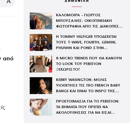
A
ΔΗΜΟΦΙΛΗ
ΚΑΛΟΜΟΙΡΑ – ΓΙΩΡΓΟΣ
ΜΠΟΥΣΑΛΗΣ: ΟΙΚΟΓΕΝΕΙΑΚΗ
ΦΩΤΟΓΡΑΦΙΑ ΑΠΟ ΤΙΣ ΔΙΑΚΟΠΕΣ
ΣΤΗ ΣΑΝΤΟΡΙΝΗ ΜΕ ΤΑ ΤΡΙΑ ΤΟΥΣ
Η TOMMY HILFIGER ΥΠΟΔΕΧΕΤΑΙ
ΠΑΙΔΙΑ
ΤΟΥΣ Τ-WAVE, FOURTH, GEMINI,
,
PHUWIN ΚΑΙ POND ΣΤΗΝ
ΟΙΚΟΓΕΝΕΙΑ ΤΟΥ BRAND
ν από
8 MICRO TRENDS ΠΟΥ ΘΑ ΚΑΝΟΥΝ
ΤΟ LOOK ΤΟΥ ΡΕΒΕΓΙΟΝ
ΞΕΧΩΡΙΣΤΟ!
KERRY WASINGTON: ΜΟΛΙΣ
ΥΙΟΘΕΤΗΣΕ ΤΙΣ ΠΙΟ FRENCH BABY
BANGS ΚΑΙ ΕΙΝΑΙ ΤΟ INSPO ΤΗΣ
ΧΡΟΝΙΑΣ
ΠΡΟΕΤΟΙΜΑΣΙΑ ΓΙΑ ΤΟ ΡΕΒΕΓΙΟΝ:
ίς
ΤΑ ΒΗΜΑΤΑ ΠΟΥ ΠΡΕΠΕΙ ΝΑ
ΑΚΟΛΟΥΘΗΣΕΙΣ ΓΙΑ ΝΑ ΕΙΣΑΙ
ΕΝΤΥΠΩΣΙΑΚΗ ΤΗΝ ΠΙΟ ΛΑΜΠΕΡΗ
ΒΡΑΔΙΑ ΤΟΥ ΧΡΟΝΟΥ