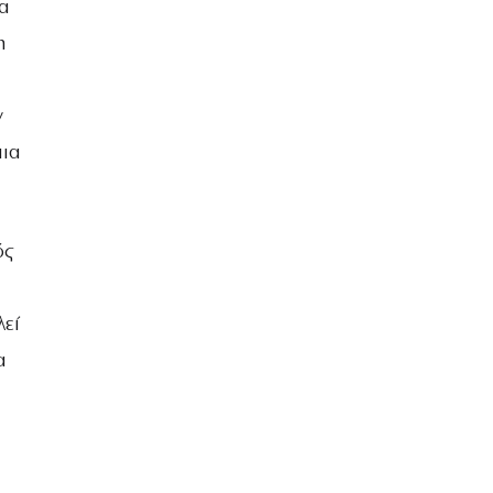
μα
η
ν
μια
ός
εί
α