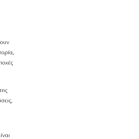
ζουν
τορία,
ποχές
σης
ύσεις,
ίναι