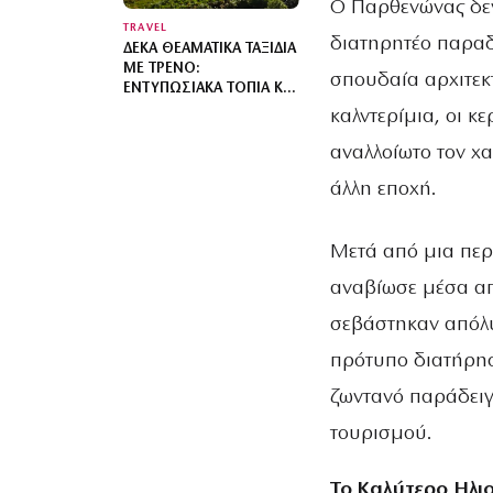
Ο Παρθενώνας δεν
TRAVEL
διατηρητέο παραδ
ΔΈΚΑ ΘΕΑΜΑΤΙΚΆ ΤΑΞΊΔΙΑ
ΜΕ ΤΡΈΝΟ:
σπουδαία αρχιτεκτ
ΕΝΤΥΠΩΣΙΑΚΆ ΤΟΠΊΑ ΚΑΙ
ΟΙΚΟΝΟΜΙΚΆ ΕΙΣΙΤΉΡΙΑ
καλντερίμια, οι κ
αναλλοίωτο τον χ
άλλη εποχή.
Μετά από μια περ
αναβίωσε μέσα απ
σεβάστηκαν απόλυ
πρότυπο διατήρηση
ζωντανό παράδειγ
τουρισμού.
Το Καλύτερο Ηλι