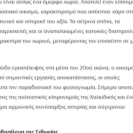
 είναι απλώς ένα όμορφο χωριό. Αποτελεί έναν επίση
οσιακό οικισμό, χαρακτηρισμό που απέκτησε χάρη στ
ονική και ιστορική του αξία. Τα πέτρινα σπίτια, τα
εραμοσκεπές και οι αναπαλαιωμένες κατοικίες διατηρού
αρακτήρα του χωριού, μεταφέροντας τον επισκέπτη σε 
ίοδο εγκατάλειψης στα μέσα του 20ού αιώνα, ο οικισμ
ό σημαντικές εργασίες αποκατάστασης, οι οποίες
τα την παραδοσιακή του φυσιογνωμία. Σήμερα αποτελ
ς της πολιτιστικής κληρονομιάς της Χαλκιδικής και έν
μα αρμονικής συνύπαρξης ιστορίας και σύγχρονου
οβασίλεμα της Σιθωνίας