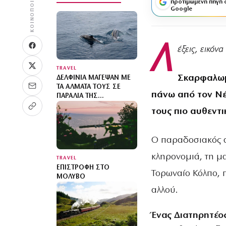
ΚΟΙΝΟΠΟΊΗΣΗ
προτιμώμενη πηγή 
Google
Λ
έξεις, εικό
TRAVEL
Σκαρφαλωμέ
ΔΕΛΦΊΝΙΑ ΜΆΓΕΨΑΝ ΜΕ
ΤΑ ΆΛΜΑΤΆ ΤΟΥΣ ΣΕ
πάνω από τον Νέ
ΠΑΡΑΛΊΑ ΤΗΣ
ΧΑΛΚΙΔΙΚΉΣ: ΒΊΝΤΕΟ
τους πιο αυθεντι
Ο παραδοσιακός α
κληρονομιά, τη μα
TRAVEL
ΕΠΙΣΤΡΟΦΉ ΣΤΟ
Τορωναίο Κόλπο, 
ΜΌΛΥΒΟ
αλλού.
Ένας Διατηρητέο