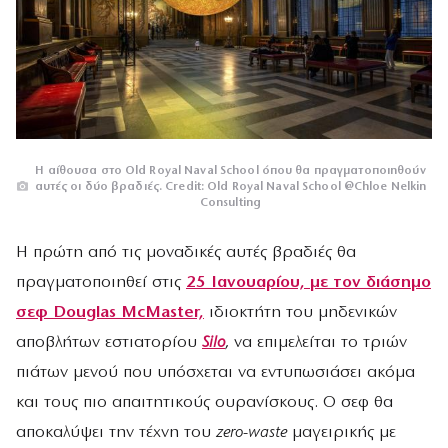
H αίθουσα στο Old Royal Naval School όπου θα πραγματοποιηθούν
αυτές οι δύο βραδιές. Credit: Old Royal Naval School @Chloe Nelkin
Consulting
Η πρώτη από τις μοναδικές αυτές βραδιές θα
πραγματοποιηθεί στις
25 Ιανουαρίου, με τον διάσημο
σεφ Douglas McMaster,
ιδιοκτήτη του μηδενικών
αποβλήτων εστιατορίου
Silo
, να επιμελείται το τριών
πιάτων μενού που υπόσχεται να εντυπωσιάσει ακόμα
και τους πιο απαιτητικούς ουρανίσκους. Ο σεφ θα
αποκαλύψει την τέχνη του
zero-waste
μαγειρικής με