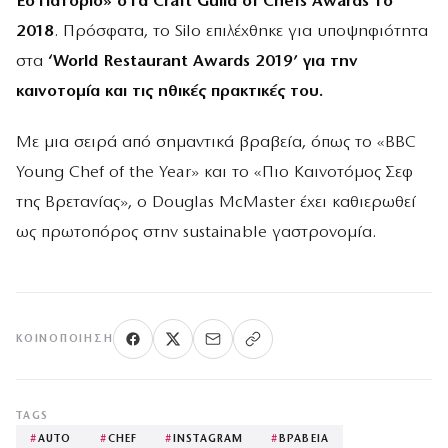
Εστιατόριο» στα Craft Guild of Chefs Awards το
2018
. Πρόσφατα, το Silo επιλέχθηκε για υποψηφιότητα
στα
‘World Restaurant Awards 2019’ για την
καινοτομία και τις ηθικές πρακτικές του.
Με μια σειρά από σημαντικά βραβεία, όπως το «BBC
Young Chef of the Year» και το «Πιο Καινοτόμος Σεφ
της Βρετανίας», ο Douglas McMaster έχει καθιερωθεί
ως πρωτοπόρος στην sustainable γαστρονομία.
ΚΟΙΝΟΠΟΊΗΣΗ
TAGS
#
AUTO
#
CHEF
#
INSTAGRAM
#
ΒΡΑΒΕΙΑ