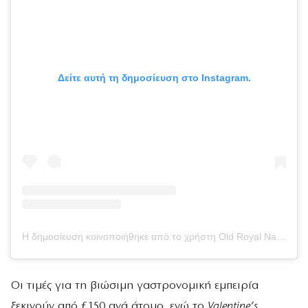
Δείτε αυτή τη δημοσίευση στο Instagram.
Η δημοσίευση κοινοποιήθηκε από το χρήστη Old Royal Naval College (@oldroyalnavalcollege)
Οι τιμές για τη βιώσιμη γαστρονομική εμπειρία
ξεκινούν από £150 ανά άτομο, ενώ το
Valentine’s