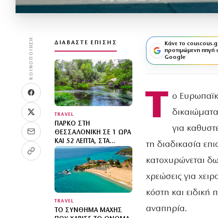
ΚΟΙΝΟΠΟΊΗΣΗ
ΔΙΑΒΆΣΤΕ ΕΠΊΣΗΣ
Κάνε το couscous.g
προτιμώμενη πηγή 
Google
Τ
ο Ευρωπαϊκ
δικαιώματα
TRAVEL
ΠΆΡΚΟ ΣΤΗ
για καθυστ
ΘΕΣΣΑΛΟΝΊΚΗ ΣΕ 1 ΏΡΑ
ΚΑΙ 52 ΛΕΠΤΆ, ΣΤΑ
τη διαδικασία επ
ΟΜΟΡΦΌΤΕΡΑ ΤΗΣ
ΕΥΡΏΠΗΣ
κατοχυρώνεται δω
χρεώσεις για χει
κόστη και ειδική 
TRAVEL
αναπηρία.
ΤΟ ΣΎΝΘΗΜΑ ΜΆΧΗΣ