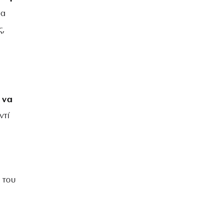
μα
ς,
 να
ντί
 του