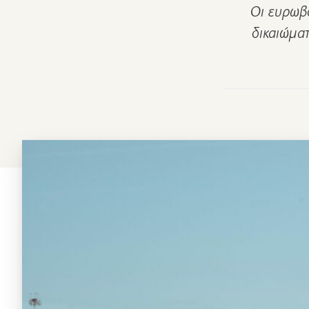
Οι ευρωβο
δικαιώματ