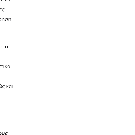
ες
έρηση
ίωση
υ
κτικό
ώς και
ους
.