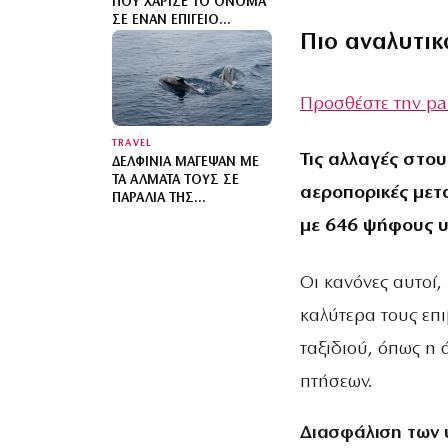
ΠΟΥ ΧΆΡΙΣΕ ΤΟ ΌΝΟΜΑ
ΣΕ ΈΝΑΝ ΕΠΊΓΕΙΟ
Πιο αναλυτικ
ΠΑΡΆΔΕΙΣΟ ΤΗΣ
ΧΑΛΚΙΔΙΚΉΣ
Προσθέστε την pa
TRAVEL
Τις αλλαγές στου
ΔΕΛΦΊΝΙΑ ΜΆΓΕΨΑΝ ΜΕ
ΤΑ ΆΛΜΑΤΆ ΤΟΥΣ ΣΕ
αεροπορικές μετ
ΠΑΡΑΛΊΑ ΤΗΣ
ΧΑΛΚΙΔΙΚΉΣ: ΒΊΝΤΕΟ
με 646 ψήφους υπ
Οι κανόνες αυτοί
καλύτερα τους επ
ταξιδιού, όπως η 
πτήσεων.
Διασφάλιση των 