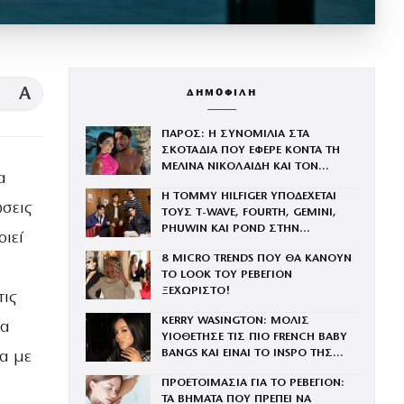
A
ΔΗΜΟΦΙΛΗ
ΠΑΡΟΣ: Η ΣΥΝΟΜΙΛΙΑ ΣΤΑ
ΣΚΟΤΑΔΙΑ ΠΟΥ ΕΦΕΡΕ ΚΟΝΤΑ ΤΗ
ΜΕΛΙΝΑ ΝΙΚΟΛΑΙΔΗ ΚΑΙ ΤΟΝ
α
ΜΑΣΤΟΡΑ
Η TOMMY HILFIGER ΥΠΟΔΕΧΕΤΑΙ
σεις
ΤΟΥΣ Τ-WAVE, FOURTH, GEMINI,
PHUWIN ΚΑΙ POND ΣΤΗΝ
ιεί
ΟΙΚΟΓΕΝΕΙΑ ΤΟΥ BRAND
8 MICRO TRENDS ΠΟΥ ΘΑ ΚΑΝΟΥΝ
ΤΟ LOOK ΤΟΥ ΡΕΒΕΓΙΟΝ
ΞΕΧΩΡΙΣΤΟ!
τις
KERRY WASINGTON: ΜΟΛΙΣ
τα
ΥΙΟΘΕΤΗΣΕ ΤΙΣ ΠΙΟ FRENCH BABY
BANGS ΚΑΙ ΕΙΝΑΙ ΤΟ INSPO ΤΗΣ
μα με
ΧΡΟΝΙΑΣ
ΠΡΟΕΤΟΙΜΑΣΙΑ ΓΙΑ ΤΟ ΡΕΒΕΓΙΟΝ:
ΤΑ ΒΗΜΑΤΑ ΠΟΥ ΠΡΕΠΕΙ ΝΑ