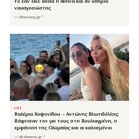
το εάν είχε άδεια η πισίνα και αν υπήρχε
ναυαγοσώστης
↗
από
dimocracy.gr
LIFE
Βαλέρια Χοψονίδου – Αντώνης Βλωτιδέλλης:
Βάφτισαν τον γιο τους στη Βουλιαγμένη, η
εμφάνιση της Ολυμπίας και οι καλεσμένοι
↗
από
dedomeno.gr