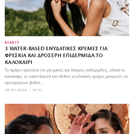
BEAUTY
3 WATER-BASED ΕΝΥΔΑΤΙΚΈΣ ΚΡΈΜΕΣ ΓΙΑ
ΦΡΈΣΚΙΑ ΚΑΙ ΔΡΟΣΕΡΉ ΕΠΙΔΕΡΜΊΔΑ ΤΟ
ΚΑΛΟΚΑΊΡΙ
Το άρθρο προτείνει ότι για μικτές και λιπαρές επιδερμίδες, ειδικά το
καλοκαίρι, οι water-based και oil-free ενυδατικές κρέμες μπορούν να
προσφέρουν βαθιά…
20.07.2026 — 16:11