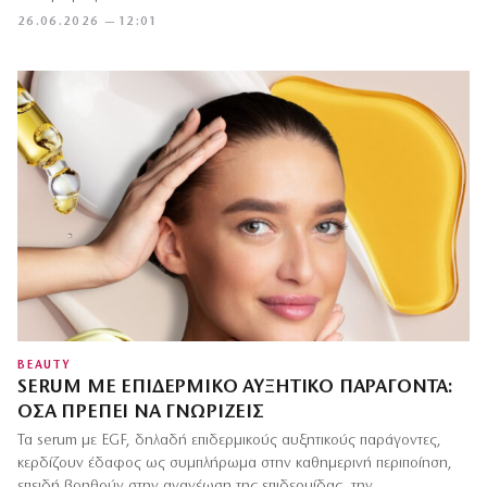
26.06.2026 — 12:01
BEAUTY
SERUM ΜΕ ΕΠΙΔΕΡΜΙΚΌ ΑΥΞΗΤΙΚΌ ΠΑΡΆΓΟΝΤΑ:
ΌΣΑ ΠΡΈΠΕΙ ΝΑ ΓΝΩΡΊΖΕΙΣ
Τα serum με EGF, δηλαδή επιδερμικούς αυξητικούς παράγοντες,
κερδίζουν έδαφος ως συμπλήρωμα στην καθημερινή περιποίηση,
επειδή βοηθούν στην ανανέωση της επιδερμίδας, την…