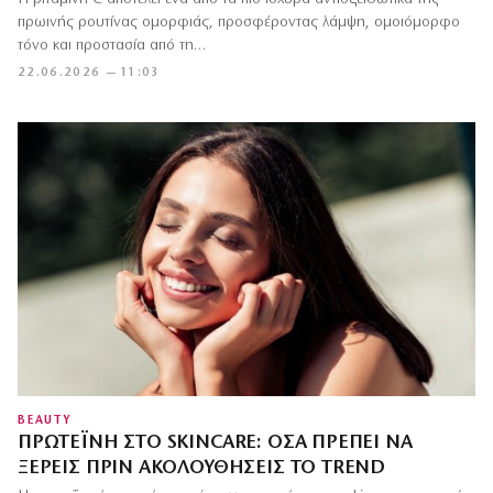
πρωινής ρουτίνας ομορφιάς, προσφέροντας λάμψη, ομοιόμορφο
τόνο και προστασία από τη…
22.06.2026 — 11:03
BEAUTY
ΠΡΩΤΕΪ́ΝΗ ΣΤΟ SKINCARE: ΌΣΑ ΠΡΈΠΕΙ ΝΑ
ΞΈΡΕΙΣ ΠΡΙΝ ΑΚΟΛΟΥΘΉΣΕΙΣ ΤΟ TREND