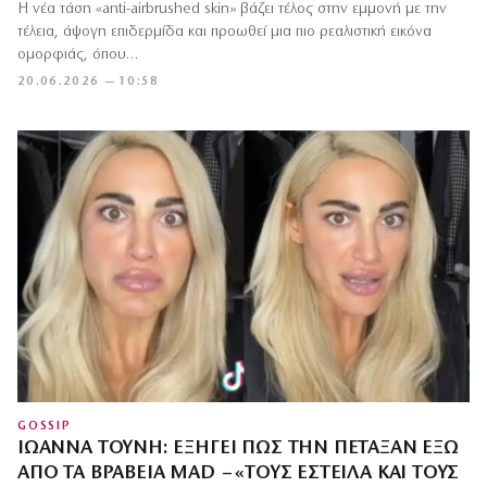
Η νέα τάση «anti-airbrushed skin» βάζει τέλος στην εμμονή με την
τέλεια, άψογη επιδερμίδα και προωθεί μια πιο ρεαλιστική εικόνα
ομορφιάς, όπου…
20.06.2026 — 10:58
GOSSIP
ΙΩΆΝΝΑ ΤΟΎΝΗ: ΕΞΗΓΕΊ ΠΏΣ ΤΗΝ ΠΈΤΑΞΑΝ ΈΞΩ
ΑΠΌ ΤΑ ΒΡΑΒΕΊΑ MAD – «ΤΟΥΣ ΈΣΤΕΙΛΑ ΚΑΙ ΤΟΥΣ