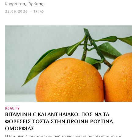
λιπαρότητα, ιδρώτας…
22.06.2026 — 17:45
BEAUTY
ΒΙΤΑΜΊΝΗ C ΚΑΙ ΑΝΤΗΛΙΑΚΌ: ΠΏΣ ΝΑ ΤΑ
ΦΟΡΈΣΕΙΣ ΣΩΣΤΆ ΣΤΗΝ ΠΡΩΙΝΉ ΡΟΥΤΊΝΑ
ΟΜΟΡΦΙΆΣ
Η βιταμίνη C αποτελεί ένα από τα πιο ισχυρά αντιοξειδωτικά της