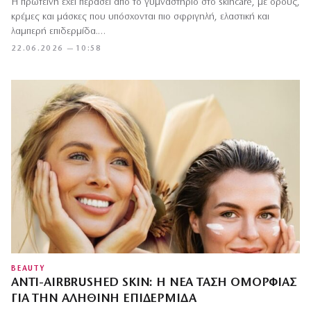
Η πρωτεΐνη έχει περάσει από το γυμναστήριο στο skincare, με ορούς,
κρέμες και μάσκες που υπόσχονται πιο σφριγηλή, ελαστική και
λαμπερή επιδερμίδα.…
22.06.2026 — 10:58
BEAUTY
ANTI-AIRBRUSHED SKIN: Η ΝΈΑ ΤΆΣΗ ΟΜΟΡΦΙΆΣ
ΓΙΑ ΤΗΝ ΑΛΗΘΙΝΉ ΕΠΙΔΕΡΜΊΔΑ