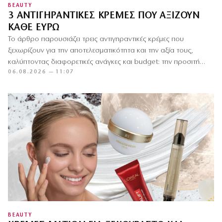
BEAUTY
3 ΑΝΤΙΓΗΡΑΝΤΙΚΈΣ ΚΡΈΜΕΣ ΠΟΥ ΑΞΊΖΟΥΝ
ΚΆΘΕ ΕΥΡΏ
Το άρθρο παρουσιάζει τρεις αντιγηραντικές κρέμες που
ξεχωρίζουν για την αποτελεσματικότητα και την αξία τους,
καλύπτοντας διαφορετικές ανάγκες και budget: την προσιτή
06.08.2026 — 11:07
L’Oréal Paris Revitalift Laser…
BEAUTY