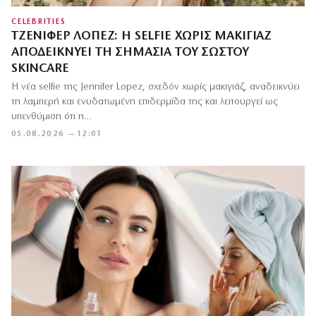
CELEBRITIES
ΤΖΈΝΙΦΕΡ ΛΟΠΈΖ: Η SELFIE ΧΩΡΊΣ ΜΑΚΙΓΙΆΖ
ΑΠΟΔΕΙΚΝΎΕΙ ΤΗ ΣΗΜΑΣΊΑ ΤΟΥ ΣΩΣΤΟΎ
SKINCARE
Η νέα selfie της Jennifer Lopez, σχεδόν χωρίς μακιγιάζ, αναδεικνύει
τη λαμπερή και ενυδατωμένη επιδερμίδα της και λειτουργεί ως
υπενθύμιση ότι η…
05.08.2026 — 12:01