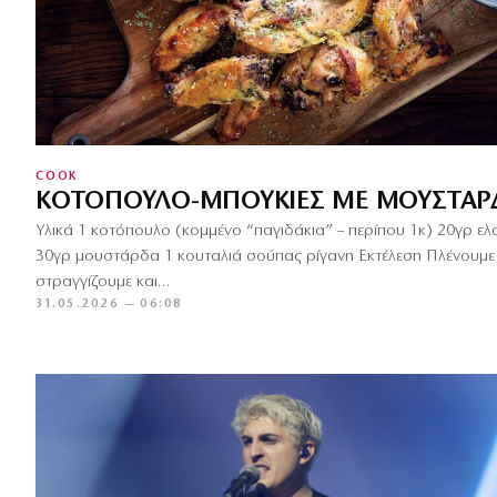
COOK
ΚΟΤΌΠΟΥΛΟ-ΜΠΟΥΚΙΈΣ ΜΕ ΜΟΥΣΤΆΡΔ
Υλικά 1 κοτόπουλο (κομμένο “παγιδάκια” – περίπου 1κ) 20γρ ε
30γρ μουστάρδα 1 κουταλιά σούπας ρίγανη Εκτέλεση Πλένουμε
στραγγίζουμε και…
31.05.2026 — 06:08