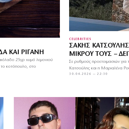
CELEBRITIES
ΣΆΚΗΣ ΚΑΤΣΟΎΛΗΣ
Α ΚΑΙ ΡΊΓΑΝΗ
ΜΙΚΡΟΎ ΤΟΥΣ – ΔΕ
λαιόλαδο 25γρ χυμό λεμονιού
Σε ρυθμούς προετοιμασιών για 
 το κοτόπουλο, στο
Κατσούλης και η Μαριαλένα Ρουμ
30.04.2026 — 22:30