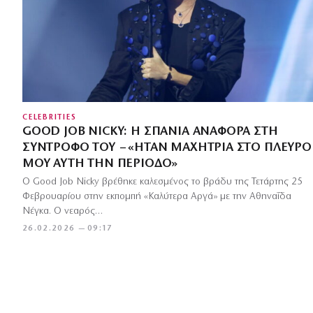
CELEBRITIES
GOOD JOB NICKY: Η ΣΠΆΝΙΑ ΑΝΑΦΟΡΆ ΣΤΗ
ΣΎΝΤΡΟΦΌ ΤΟΥ – «ΉΤΑΝ ΜΑΧΉΤΡΙΑ ΣΤΟ ΠΛΕΥΡΌ
ΜΟΥ ΑΥΤΉ ΤΗΝ ΠΕΡΊΟΔΟ»
Ο Good Job Nicky βρέθηκε καλεσμένος το βράδυ της Τετάρτης 25
Φεβρουαρίου στην εκπομπή «Καλύτερα Αργά» με την Αθηναΐδα
Νέγκα. Ο νεαρός…
26.02.2026 — 09:17