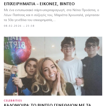
ΕΠΙΧΕΙΡΗΜΑΤΊΑ – ΕΙΚΌΝΕΣ, ΒΊΝΤΕΟ
Με ένα εντυπωσιακό πάρτι-υπερπαραγωγή, στα Νότια Προάστια, ο
Λέων Πατίτσας και η σύζυγός του, Μαριέττα Χρουσαλά, γιόρτασαν
τα 50α γενέθλια του επιχειρηματία,…
08.02.2026 — 23:58
CELEBRITIES
ΚΑΛΟΜΟΊΡΑ: ΤΟ ΒΊΝΤΕΟ ΓΕΝΕΘΛΊΩΝ ΜΕ ΤΑ