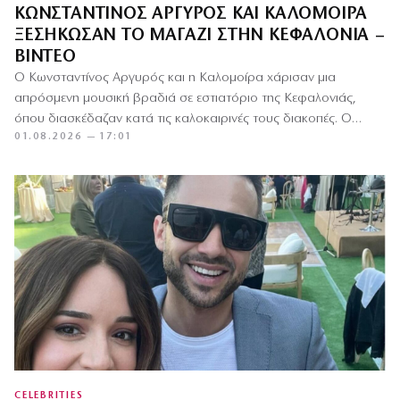
ΚΩΝΣΤΑΝΤΊΝΟΣ ΑΡΓΥΡΌΣ ΚΑΙ ΚΑΛΟΜΟΊΡΑ
ΞΕΣΉΚΩΣΑΝ ΤΟ ΜΑΓΑΖΊ ΣΤΗΝ ΚΕΦΑΛΟΝΙΆ –
ΒΊΝΤΕΟ
Ο Κωνσταντίνος Αργυρός και η Καλομοίρα χάρισαν μια
απρόσμενη μουσική βραδιά σε εστιατόριο της Κεφαλονιάς,
όπου διασκέδαζαν κατά τις καλοκαιρινές τους διακοπές. Ο
01.08.2026 — 17:01
Αργυρός ανέβηκε αυθόρμητα…
CELEBRITIES