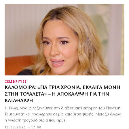
CELEBRITIES
ΚΑΛΟΜΟΊΡΑ: «ΓΙΑ ΤΡΊΑ ΧΡΌΝΙΑ, ΈΚΛΑΙΓΑ ΜΌΝΗ
ΣΤΗΝ ΤΟΥΑΛΈΤΑ» – Η ΑΠΟΚΆΛΥΨΗ ΓΙΑ ΤΗΝ
ΚΑΤΆΘΛΙΨΗ
Η Καλομοίρα φιλοξενήθηκε στη διαδικτυακή εκπομπή του Παντελή
Τουτουντζή και προχώρησε σε μία κατάθεση ψυχής. Μεταξύ άλλων,
η γνωστή τραγουδίστρια που ήρθε…
16.02.2026 — 17:00