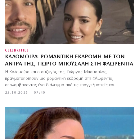
CELEBRITIES
ΚΑΛΟΜΟΊΡΑ: ΡΟΜΑΝΤΙΚΉ ΕΚΔΡΟΜΉ ΜΕ ΤΟΝ
ΆΝΤΡΑ ΤΗΣ, ΓΙΏΡΓΟ ΜΠΟΎΣΑΛΗ ΣΤΗ ΦΛΩΡΕΝΤΊΑ
Η Καλομοίρα και ο σύζυγός της, Γιώργος Μπούσαλης,
πραγματοποίησαν μια ρομαντική εκδρομή στη Φλωρεντία,
απολαμβάνοντας ένα διάλειμμα από τις επαγγελματικές και
οικογενειακές…
25.10.2025 — 07:40