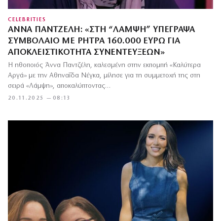
CELEBRITIES
ΆΝΝΑ ΠΑΝΤΖΈΛΗ: «ΣΤΗ “ΛΆΜΨΗ” ΥΠΈΓΡΑΨΑ
ΣΥΜΒΌΛΑΙΟ ΜΕ ΡΉΤΡΑ 160.000 ΕΥΡΏ ΓΙΑ
ΑΠΟΚΛΕΙΣΤΙΚΌΤΗΤΑ ΣΥΝΕΝΤΕΎΞΕΩΝ»
Η ηθοποιός Άννα Παντζέλη, καλεσμένη στην εκπομπή «Καλύτερα
Αργά» με την Αθηναΐδα Νέγκα, μίλησε για τη συμμετοχή της στη
σειρά «Λάμψη», αποκαλύπτοντας…
20.11.2025 — 08:13