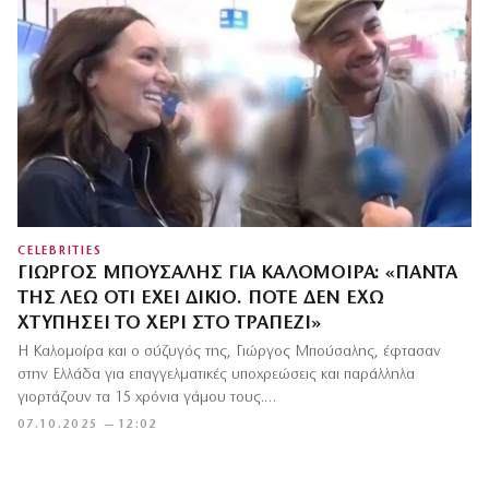
CELEBRITIES
ΓΙΏΡΓΟΣ ΜΠΟΎΣΑΛΗΣ ΓΙΑ ΚΑΛΟΜΟΊΡΑ: «ΠΆΝΤΑ
ΤΗΣ ΛΈΩ ΌΤΙ ΈΧΕΙ ΔΊΚΙΟ. ΠΟΤΈ ΔΕΝ ΈΧΩ
ΧΤΥΠΉΣΕΙ ΤΟ ΧΈΡΙ ΣΤΟ ΤΡΑΠΈΖΙ»
Η Καλομοίρα και ο σύζυγός της, Γιώργος Μπούσαλης, έφτασαν
στην Ελλάδα για επαγγελματικές υποχρεώσεις και παράλληλα
γιορτάζουν τα 15 χρόνια γάμου τους.…
07.10.2025 — 12:02