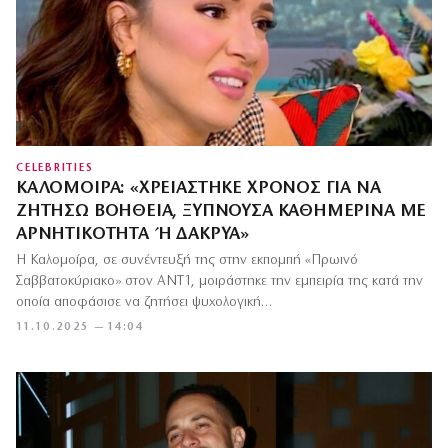
CELEBRITIES
ΚΑΛΟΜΟΊΡΑ: «ΧΡΕΙΆΣΤΗΚΕ ΧΡΌΝΟΣ ΓΙΑ ΝΑ
ΖΗΤΉΣΩ ΒΟΉΘΕΙΑ, ΞΥΠΝΟΎΣΑ ΚΑΘΗΜΕΡΙΝΆ ΜΕ
ΑΡΝΗΤΙΚΌΤΗΤΑ Ή ΔΆΚΡΥΑ»
Η Καλομοίρα, σε συνέντευξή της στην εκπομπή «Πρωινό
Σαββατοκύριακο» στον ANT1, μοιράστηκε την εμπειρία της κατά την
οποία αποφάσισε να ζητήσει ψυχολογική…
11.10.2025 — 14:04