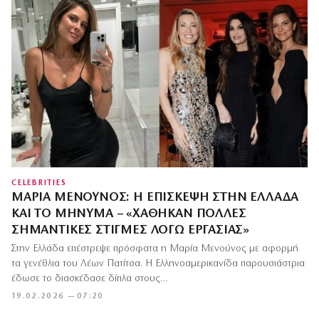
CELEBRITIES
ΜΑΡΊΑ ΜΕΝΟΎΝΟΣ: Η ΕΠΊΣΚΕΨΗ ΣΤΗΝ ΕΛΛΆΔΑ
ΚΑΙ ΤΟ ΜΉΝΥΜΑ – «ΧΆΘΗΚΑΝ ΠΟΛΛΈΣ
ΣΗΜΑΝΤΙΚΈΣ ΣΤΙΓΜΈΣ ΛΌΓΩ ΕΡΓΑΣΊΑΣ»
Στην Ελλάδα επέστρεψε πρόσφατα η Μαρία Μενούνος με αφορμή
τα γενέθλια του Λέων Πατίτσα. Η Ελληνοαμερικανίδα παρουσιάστρια
έδωσε το διασκέδασε δίπλα στους…
19.02.2026 — 07:20