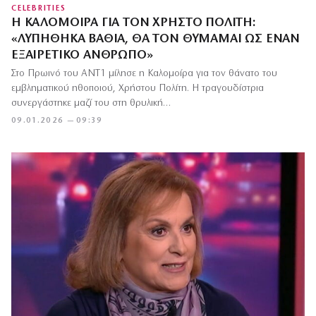
CELEBRITIES
Η ΚΑΛΟΜΟΊΡΑ ΓΙΑ ΤΟΝ ΧΡΉΣΤΟ ΠΟΛΊΤΗ:
«ΛΥΠΉΘΗΚΑ ΒΑΘΙΆ, ΘΑ ΤΟΝ ΘΥΜΆΜΑΙ ΩΣ ΈΝΑΝ
ΕΞΑΙΡΕΤΙΚΌ ΆΝΘΡΩΠΟ»
Στο Πρωινό του ΑΝΤ1 μίλησε η Καλομοίρα για τον θάνατο του
εμβληματικού ηθοποιού, Χρήστου Πολίτη. Η τραγουδίστρια
συνεργάστηκε μαζί του στη θρυλική…
09.01.2026 — 09:39