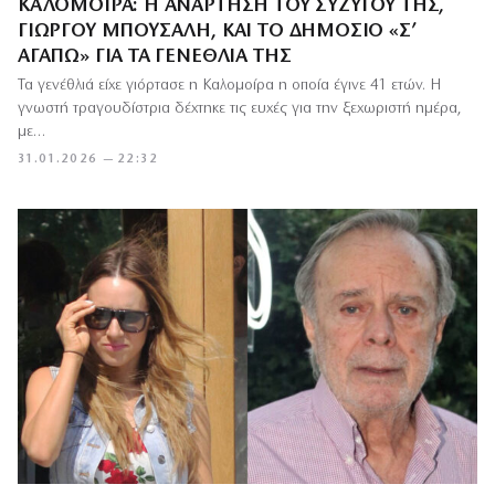
ΚΑΛΟΜΟΊΡΑ: Η ΑΝΆΡΤΗΣΗ ΤΟΥ ΣΥΖΎΓΟΥ ΤΗΣ,
ΓΙΏΡΓΟΥ ΜΠΟΎΣΑΛΗ, ΚΑΙ ΤΟ ΔΗΜΌΣΙΟ «Σ’
ΑΓΑΠΏ» ΓΙΑ ΤΑ ΓΕΝΈΘΛΙΆ ΤΗΣ
Τα γενέθλιά είχε γιόρτασε η Καλομοίρα η οποία έγινε 41 ετών. Η
γνωστή τραγουδίστρια δέχτηκε τις ευχές για την ξεχωριστή ημέρα,
με…
31.01.2026 — 22:32