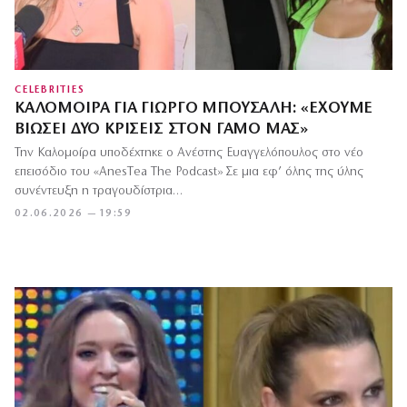
CELEBRITIES
ΚΑΛΟΜΟΊΡΑ ΓΙΑ ΓΙΏΡΓΟ ΜΠΟΎΣΑΛΗ: «ΈΧΟΥΜΕ
ΒΙΏΣΕΙ ΔΎΟ ΚΡΊΣΕΙΣ ΣΤΟΝ ΓΆΜΟ ΜΑΣ»
Την Καλομοίρα υποδέχτηκε ο Ανέστης Ευαγγελόπουλος στο νέο
επεισόδιο του «AnesΤea The Podcast» Σε μια εφ’ όλης της ύλης
συνέντευξη η τραγουδίστρια…
02.06.2026 — 19:59