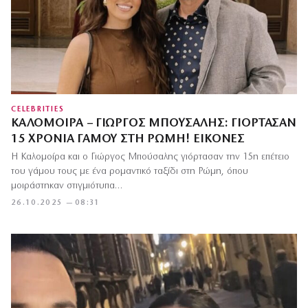
CELEBRITIES
ΚΑΛΟΜΟΊΡΑ – ΓΙΏΡΓΟΣ ΜΠΟΎΣΑΛΗΣ: ΓΙΌΡΤΑΣΑΝ
15 ΧΡΌΝΙΑ ΓΆΜΟΥ ΣΤΗ ΡΏΜΗ! ΕΙΚΌΝΕΣ
Η Καλομοίρα και ο Γιώργος Μπούσαλης γιόρτασαν την 15η επέτειο
του γάμου τους με ένα ρομαντικό ταξίδι στη Ρώμη, όπου
μοιράστηκαν στιγμιότυπα…
26.10.2025 — 08:31