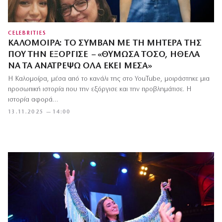
CELEBRITIES
ΚΑΛΟΜΟΊΡΑ: ΤΟ ΣΥΜΒΆΝ ΜΕ ΤΗ ΜΗΤΈΡΑ ΤΗΣ
ΠΟΥ ΤΗΝ ΕΞΌΡΓΙΣΕ – «ΘΎΜΩΣΑ ΤΌΣΟ, ΉΘΕΛΑ
ΝΑ ΤΑ ΑΝΑΤΡΈΨΩ ΌΛΑ ΕΚΕΊ ΜΈΣΑ»
Η Καλομοίρα, μέσα από το κανάλι της στο YouTube, μοιράστηκε μια
προσωπική ιστορία που την εξόργισε και την προβλημάτισε. Η
ιστορία αφορά…
13.11.2025 — 14:00