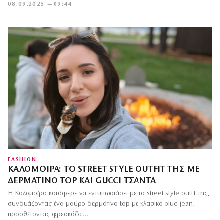
08.09.2025 — 09:44
FASHION
ΚΑΛΟΜΟΊΡΑ: ΤΟ STREET STYLE OUTFIT ΤΗΣ ΜΕ
ΔΕΡΜΆΤΙΝΟ TOP ΚΑΙ GUCCI ΤΣΆΝΤΑ
Η Καλομοίρα κατάφερε να εντυπωσιάσει με το street style outfit της,
συνδυάζοντας ένα μαύρο δερμάτινο top με κλασικό blue jean,
προσθέτοντας φρεσκάδα…