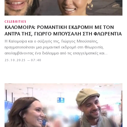
CELEBRITIES
ΚΑΛΟΜΟΊΡΑ: ΡΟΜΑΝΤΙΚΉ ΕΚΔΡΟΜΉ ΜΕ ΤΟΝ
ΆΝΤΡΑ ΤΗΣ, ΓΙΏΡΓΟ ΜΠΟΎΣΑΛΗ ΣΤΗ ΦΛΩΡΕΝΤΊΑ
Η Καλομοίρα και ο σύζυγός της, Γιώργος Μπούσαλης,
πραγματοποίησαν μια ρομαντική εκδρομή στη Φλωρεντία,
απολαμβάνοντας ένα διάλειμμα από τις επαγγελματικές και
οικογενειακές…
25.10.2025 — 07:40