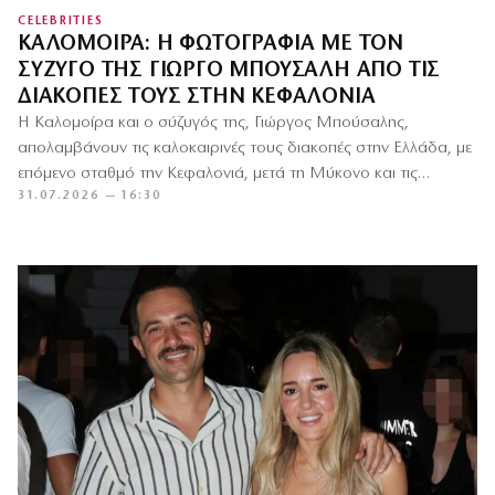
CELEBRITIES
ΚΑΛΟΜΟΊΡΑ: Η ΦΩΤΟΓΡΑΦΊΑ ΜΕ ΤΟΝ
ΣΎΖΥΓΌ ΤΗΣ ΓΙΏΡΓΟ ΜΠΟΎΣΑΛΗ ΑΠΌ ΤΙΣ
ΔΙΑΚΟΠΈΣ ΤΟΥΣ ΣΤΗΝ ΚΕΦΑΛΟΝΙΆ
Η Καλομοίρα και ο σύζυγός της, Γιώργος Μπούσαλης,
απολαμβάνουν τις καλοκαιρινές τους διακοπές στην Ελλάδα, με
επόμενο σταθμό την Κεφαλονιά, μετά τη Μύκονο και τις
31.07.2026 — 16:30
Κυκλάδες.…