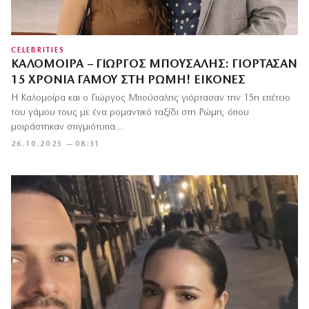
CELEBRITIES
ΚΑΛΟΜΟΊΡΑ – ΓΙΏΡΓΟΣ ΜΠΟΎΣΑΛΗΣ: ΓΙΌΡΤΑΣΑΝ
15 ΧΡΌΝΙΑ ΓΆΜΟΥ ΣΤΗ ΡΏΜΗ! ΕΙΚΌΝΕΣ
Η Καλομοίρα και ο Γιώργος Μπούσαλης γιόρτασαν την 15η επέτειο
του γάμου τους με ένα ρομαντικό ταξίδι στη Ρώμη, όπου
μοιράστηκαν στιγμιότυπα…
26.10.2025 — 08:31