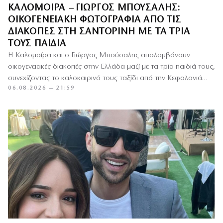
ΚΑΛΟΜΟΊΡΑ – ΓΙΏΡΓΟΣ ΜΠΟΎΣΑΛΗΣ:
ΟΙΚΟΓΕΝΕΙΑΚΉ ΦΩΤΟΓΡΑΦΊΑ ΑΠΌ ΤΙΣ
ΔΙΑΚΟΠΈΣ ΣΤΗ ΣΑΝΤΟΡΊΝΗ ΜΕ ΤΑ ΤΡΊΑ
ΤΟΥΣ ΠΑΙΔΙΆ
Η Καλομοίρα και ο Γιώργος Μπούσαλης απολαμβάνουν
οικογενειακές διακοπές στην Ελλάδα μαζί με τα τρία παιδιά τους,
συνεχίζοντας το καλοκαιρινό τους ταξίδι από την Κεφαλονιά
06.08.2026 — 21:59
στη…