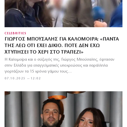
CELEBRITIES
ΓΙΏΡΓΟΣ ΜΠΟΎΣΑΛΗΣ ΓΙΑ ΚΑΛΟΜΟΊΡΑ: «ΠΆΝΤΑ
ΤΗΣ ΛΈΩ ΌΤΙ ΈΧΕΙ ΔΊΚΙΟ. ΠΟΤΈ ΔΕΝ ΈΧΩ
ΧΤΥΠΉΣΕΙ ΤΟ ΧΈΡΙ ΣΤΟ ΤΡΑΠΈΖΙ»
Η Καλομοίρα και ο σύζυγός της, Γιώργος Μπούσαλης, έφτασαν
στην Ελλάδα για επαγγελματικές υποχρεώσεις και παράλληλα
γιορτάζουν τα 15 χρόνια γάμου τους.…
07.10.2025 — 12:02