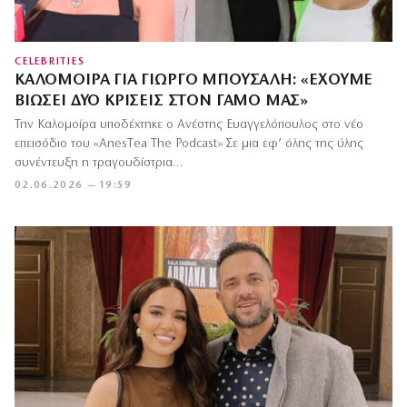
CELEBRITIES
ΚΑΛΟΜΟΊΡΑ ΓΙΑ ΓΙΏΡΓΟ ΜΠΟΎΣΑΛΗ: «ΈΧΟΥΜΕ
ΒΙΏΣΕΙ ΔΎΟ ΚΡΊΣΕΙΣ ΣΤΟΝ ΓΆΜΟ ΜΑΣ»
Την Καλομοίρα υποδέχτηκε ο Ανέστης Ευαγγελόπουλος στο νέο
επεισόδιο του «AnesΤea The Podcast» Σε μια εφ’ όλης της ύλης
συνέντευξη η τραγουδίστρια…
02.06.2026 — 19:59