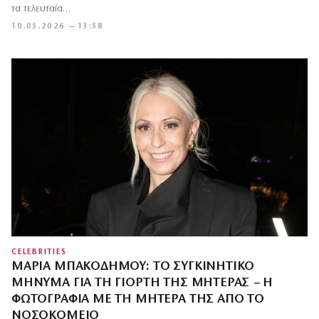
τα τελευταία…
10.05.2026 — 13:58
CELEBRITIES
ΜΑΡΊΑ ΜΠΑΚΟΔΉΜΟΥ: ΤΟ ΣΥΓΚΙΝΗΤΙΚΌ
ΜΉΝΥΜΑ ΓΙΑ ΤΗ ΓΙΟΡΤΉ ΤΗΣ ΜΗΤΈΡΑΣ – Η
ΦΩΤΟΓΡΑΦΊΑ ΜΕ ΤΗ ΜΗΤΈΡΑ ΤΗΣ ΑΠΌ ΤΟ
ΝΟΣΟΚΟΜΕΊΟ