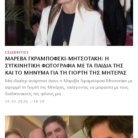
CELEBRITIES
ΜΑΡΈΒΑ ΓΚΡΑΜΠΌΦΣΚΙ-ΜΗΤΣΟΤΆΚΗ: Η
ΣΥΓΚΙΝΗΤΙΚΉ ΦΩΤΟΓΡΑΦΊΑ ΜΕ ΤΑ ΠΑΙΔΙΆ ΤΗΣ
ΚΑΙ ΤΟ ΜΉΝΥΜΑ ΓΙΑ ΤΗ ΓΙΟΡΤΉ ΤΗΣ ΜΗΤΈΡΑΣ
Μια ιδιαίτερ ανάρτηση έκανε η Μαρέβα Γκραμπόφσκι-Μητσοτάκη με
αφορμή τη Γιορτή της Μητέρας, επιλέγοντας να μοιραστεί με τους
διαδικτυακούς της φίλους μια…
10.05.2026 — 18:30