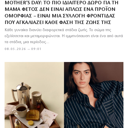
MOTHER’S DAY: ΤΟ ΠΙΟ ΙΔΙΑΊΤΕΡΟ ΔΏΡΟ ΓΙΑ ΤΗ
ΜΑΜΆ ΦΈΤΟΣ ΔΕΝ ΕΊΝΑΙ ΑΠΛΏΣ ΈΝΑ ΠΡΟΪΌΝ
ΟΜΟΡΦΙΆΣ – ΕΊΝΑΙ ΜΙΑ ΣΥΛΛΟΓΉ ΦΡΟΝΤΊΔΑΣ
ΠΟΥ ΑΓΚΑΛΙΆΖΕΙ ΚΆΘΕ ΦΆΣΗ ΤΗΣ ΖΩΉΣ ΤΗΣ
Κάθε γυναίκα διανύει διαφορετικά στάδια ζωής. Το σώμα της
εξελίσσεται και μεταμορφώνεται. Η εμμηνόπαυση είναι ένα από αυτά
τα στάδια, μια περίοδος…
08.05.2026 — 09:01