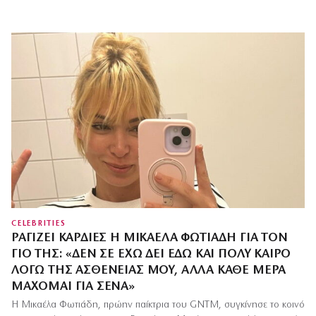
CELEBRITIES
ΡΑΓΊΖΕΙ ΚΑΡΔΙΈΣ Η ΜΙΚΑΈΛΑ ΦΩΤΙΆΔΗ ΓΙΑ ΤΟΝ
ΓΙΟ ΤΗΣ: «ΔΕΝ ΣΕ ΈΧΩ ΔΕΙ ΕΔΏ ΚΑΙ ΠΟΛΎ ΚΑΙΡΌ
ΛΌΓΩ ΤΗΣ ΑΣΘΈΝΕΙΑΣ ΜΟΥ, ΑΛΛΆ ΚΆΘΕ ΜΈΡΑ
ΜΆΧΟΜΑΙ ΓΙΑ ΣΈΝΑ»
Η Μικαέλα Φωτιάδη, πρώην παίκτρια του GNTM, συγκίνησε το κοινό