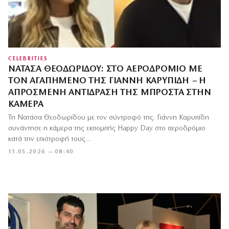
CELEBRITIES
ΝΑΤΆΣΑ ΘΕΟΔΩΡΊΔΟΥ: ΣΤΟ ΑΕΡΟΔΡΌΜΙΟ ΜΕ
ΤΟΝ ΑΓΑΠΗΜΈΝΟ ΤΗΣ ΓΙΆΝΝΗ ΚΑΡΥΠΊΔΗ – Η
ΑΠΡΌΣΜΕΝΗ ΑΝΤΊΔΡΑΣΉ ΤΗΣ ΜΠΡΟΣΤΆ ΣΤΗΝ
ΚΆΜΕΡΑ
Τη Νατάσα Θεοδωρίδου με τον σύντροφό της. Γιάννη Καρυπίδη
συνάντησε η κάμερα της εκπομπής Happy Day στο αεροδρόμιο
κατά την επιστροφή τους…
11.05.2026 — 08:40