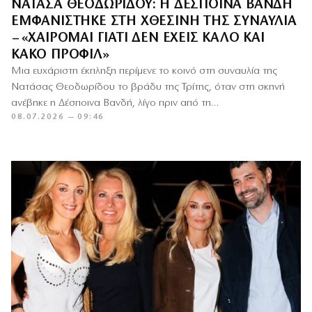
ΝΑΤΆΣΑ ΘΕΟΔΩΡΊΔΟΥ: Η ΔΈΣΠΟΙΝΑ ΒΑΝΔΉ
ΕΜΦΑΝΊΣΤΗΚΕ ΣΤΗ ΧΘΕΣΙΝΉ ΤΗΣ ΣΥΝΑΥΛΊΑ
– «ΧΑΊΡΟΜΑΙ ΓΙΑΤΊ ΔΕΝ ΈΧΕΙΣ ΚΑΛΌ ΚΑΙ
ΚΑΚΌ ΠΡΟΦΊΛ»
Μια ευχάριστη έκπληξη περίμενε το κοινό στη συναυλία της
Νατάσας Θεοδωρίδου το βράδυ της Τρίτης, όταν στη σκηνή
ανέβηκε η Δέσποινα Βανδή, λίγο πριν από τη…
08.07.2026 — 09:46