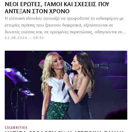
ΝΈΟΙ ΈΡΩΤΕΣ, ΓΆΜΟΙ ΚΑΙ ΣΧΈΣΕΙΣ ΠΟΥ
ΆΝΤΕΞΑΝ ΣΤΟΝ ΧΡΌΝΟ
Η ελληνική showbiz συνεχίζει να τροφοδοτεί το ενδιαφέρον με
ιστορίες αγάπης που ξεκινούν διακριτικά, εξελίσσονται σε
δυνατές σχέσεις και, σε ορισμένες περιπτώσεις, οδηγούνται σε
02.08.2026 — 08:01
γάμο. Από…
CELEBRITIES