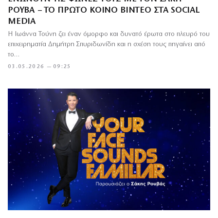
ΡΟΥΒΆ – ΤΟ ΠΡΏΤΟ ΚΟΙΝΌ ΒΊΝΤΕΟ ΣΤΑ SOCIAL
MEDIA
Η Ιωάννα Τούνη ζει έναν όμορφο και δυνατό έρωτα στο πλευρό του
επιχειρηματία Δημήτρη Σπυριδωνίδη και η σχέση τους πηγαίνει από
το…
03.05.2026 — 09:25