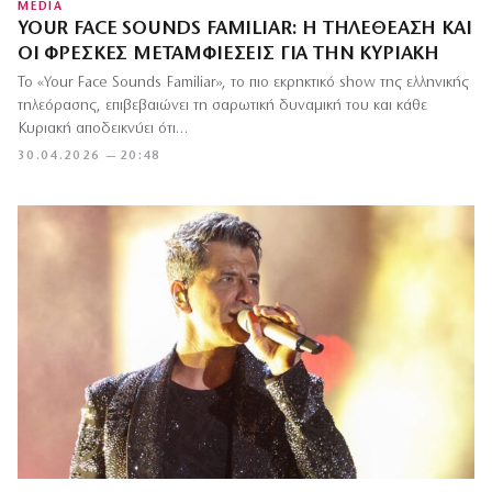
MEDIA
YOUR FACE SOUNDS FAMILIAR: Η ΤΗΛΕΘΈΑΣΗ ΚΑΙ
ΟΙ ΦΡΈΣΚΕΣ ΜΕΤΑΜΦΙΈΣΕΙΣ ΓΙΑ ΤΗΝ ΚΥΡΙΑΚΉ
Το «Your Face Sounds Familiar», το πιο εκρηκτικό show της ελληνικής
τηλεόρασης, επιβεβαιώνει τη σαρωτική δυναμική του και κάθε
Κυριακή αποδεικνύει ότι…
30.04.2026 — 20:48