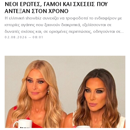
ΝΈΟΙ ΈΡΩΤΕΣ, ΓΆΜΟΙ ΚΑΙ ΣΧΈΣΕΙΣ ΠΟΥ
ΆΝΤΕΞΑΝ ΣΤΟΝ ΧΡΌΝΟ
Η ελληνική showbiz συνεχίζει να τροφοδοτεί το ενδιαφέρον με
ιστορίες αγάπης που ξεκινούν διακριτικά, εξελίσσονται σε
δυνατές σχέσεις και, σε ορισμένες περιπτώσεις, οδηγούνται σε
02.08.2026 — 08:01
γάμο. Από…