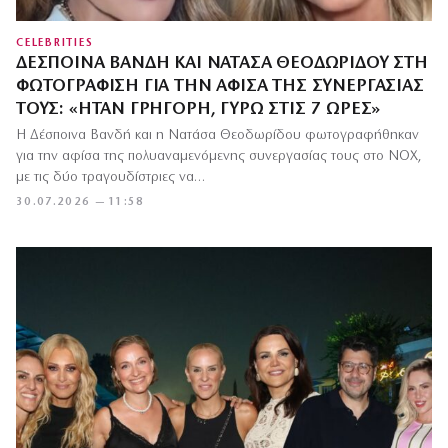
CELEBRITIES
ΔΈΣΠΟΙΝΑ ΒΑΝΔΉ ΚΑΙ ΝΑΤΆΣΑ ΘΕΟΔΩΡΊΔΟΥ ΣΤΗ
ΦΩΤΟΓΡΆΦΙΣΗ ΓΙΑ ΤΗΝ ΑΦΊΣΑ ΤΗΣ ΣΥΝΕΡΓΑΣΊΑΣ
ΤΟΥΣ: «ΉΤΑΝ ΓΡΉΓΟΡΗ, ΓΎΡΩ ΣΤΙΣ 7 ΏΡΕΣ»
Η Δέσποινα Βανδή και η Νατάσα Θεοδωρίδου φωτογραφήθηκαν
για την αφίσα της πολυαναμενόμενης συνεργασίας τους στο NOX,
με τις δύο τραγουδίστριες να…
30.07.2026 — 11:58