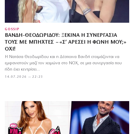
GOSSIP
ΒΑΝΔΉ-ΘΕΟΔΩΡΊΔΟΥ: ΞΕΚΙΝΆ Η ΣΥΝΕΡΓΑΣΊΑ
ΤΟΥΣ ΜΕ ΜΠΗΧΤΈΣ – «Σ’ ΑΡΈΣΕΙ Η ΦΩΝΉ ΜΟΥ;»
ΌΧΙ!
Η Νατάσα Θεοδωρίδου και η Δέσποινα Βανδή ετοιμάζονται να
εμφανιστούν μαζί τον χειμώνα στο NOX, σε μια συνεργασία που
ήδη έχει κεντρίσει…
14.07.2026 — 22:23