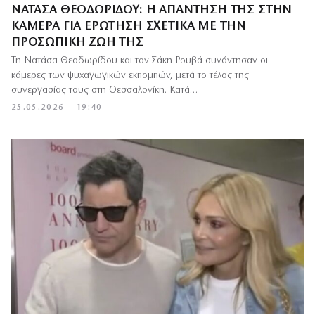
ΝΑΤΆΣΑ ΘΕΟΔΩΡΊΔΟΥ: Η ΑΠΆΝΤΗΣΉ ΤΗΣ ΣΤΗΝ
ΚΆΜΕΡΑ ΓΙΑ ΕΡΏΤΗΣΗ ΣΧΕΤΙΚΆ ΜΕ ΤΗΝ
ΠΡΟΣΩΠΙΚΉ ΖΩΉ ΤΗΣ
Τη Νατάσα Θεοδωρίδου και τον Σάκη Ρουβά συνάντησαν οι
κάμερες των ψυχαγωγικών εκπομπών, μετά το τέλος της
συνεργασίας τους στη Θεσσαλονίκη. Κατά…
25.05.2026 — 19:40