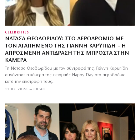
CELEBRITIES
ΝΑΤΆΣΑ ΘΕΟΔΩΡΊΔΟΥ: ΣΤΟ ΑΕΡΟΔΡΌΜΙΟ ΜΕ
ΤΟΝ ΑΓΑΠΗΜΈΝΟ ΤΗΣ ΓΙΆΝΝΗ ΚΑΡΥΠΊΔΗ – Η
ΑΠΡΌΣΜΕΝΗ ΑΝΤΊΔΡΑΣΉ ΤΗΣ ΜΠΡΟΣΤΆ ΣΤΗΝ
ΚΆΜΕΡΑ
Τη Νατάσα Θεοδωρίδου με τον σύντροφό της. Γιάννη Καρυπίδη
συνάντησε η κάμερα της εκπομπής Happy Day στο αεροδρόμιο
κατά την επιστροφή τους…
11.05.2026 — 08:40