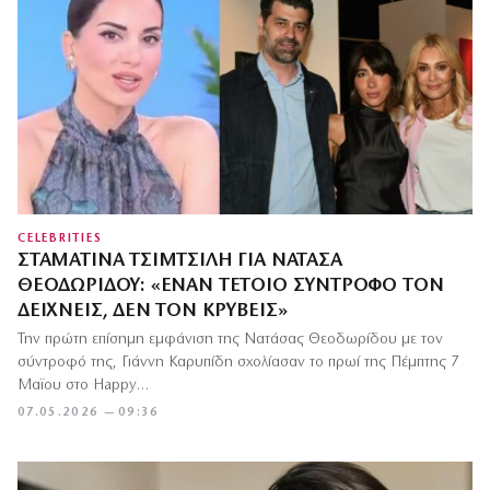
CELEBRITIES
ΣΤΑΜΑΤΊΝΑ ΤΣΙΜΤΣΙΛΉ ΓΙΑ ΝΑΤΆΣΑ
ΘΕΟΔΩΡΊΔΟΥ: «ΈΝΑΝ ΤΈΤΟΙΟ ΣΎΝΤΡΟΦΟ ΤΟΝ
ΔΕΊΧΝΕΙΣ, ΔΕΝ ΤΟΝ ΚΡΎΒΕΙΣ»
Την πρώτη επίσημη εμφάνιση της Νατάσας Θεοδωρίδου με τον
σύντροφό της, Γιάννη Καρυπίδη σχολίασαν το πρωί της Πέμπτης 7
Μαϊου στο Happy…
07.05.2026 — 09:36