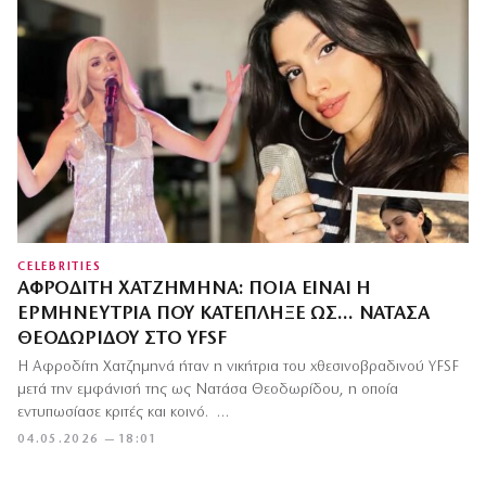
CELEBRITIES
ΑΦΡΟΔΊΤΗ ΧΑΤΖΗΜΗΝΆ: ΠΟΙΑ ΕΊΝΑΙ Η
ΕΡΜΗΝΕΎΤΡΙΑ ΠΟΥ ΚΑΤΈΠΛΗΞΕ ΩΣ… ΝΑΤΆΣΑ
ΘΕΟΔΩΡΊΔΟΥ ΣΤΟ YFSF
Η Αφροδίτη Χατζημηνά ήταν η νικήτρια του χθεσινοβραδινού YFSF
μετά την εμφάνισή της ως Νατάσα Θεοδωρίδου, η οποία
εντυπωσίασε κριτές και κοινό. …
04.05.2026 — 18:01