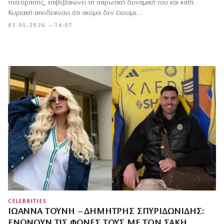
τηλεόρασης, επιβεβαιώνει τη σαρωτική δυναμική του και κάθε
Κυριακή αποδεικνύει ότι ακόμα δεν έχουμε…
03.05.2026 — 14:07
CELEBRITIES
ΙΩΆΝΝΑ ΤΟΎΝΗ – ΔΗΜΉΤΡΗΣ ΣΠΥΡΙΔΩΝΊΔΗΣ:
ΕΝΏΝΟΥΝ ΤΙΣ ΦΩΝΈΣ ΤΟΥΣ ΜΕ ΤΟΝ ΣΆΚΗ