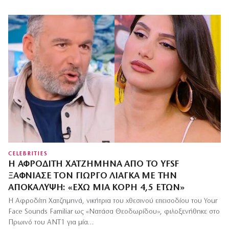
CELEBRITIES
Η ΑΦΡΟΔΊΤΗ ΧΑΤΖΗΜΗΝΆ ΑΠΌ ΤΟ YFSF
ΞΆΦΝΙΑΣΕ ΤΟΝ ΓΙΏΡΓΟ ΛΙΆΓΚΑ ΜΕ ΤΗΝ
ΑΠΟΚΆΛΥΨΗ: «ΈΧΩ ΜΙΑ ΚΌΡΗ 4,5 ΕΤΏΝ»
Η Αφροδίτη Χατζημηνά, νικήτρια του χθεσινού επεισοδίου του Your
Face Sounds Familiar ως «Νατάσα Θεοδωρίδου», φιλοξενήθηκε στο
Πρωινό του ΑΝΤ1 για μία…