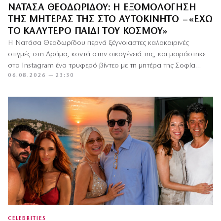
ΝΑΤΆΣΑ ΘΕΟΔΩΡΊΔΟΥ: Η ΕΞΟΜΟΛΌΓΗΣΗ
ΤΗΣ ΜΗΤΈΡΑΣ ΤΗΣ ΣΤΟ ΑΥΤΟΚΊΝΗΤΟ – «ΈΧΩ
ΤΟ ΚΑΛΎΤΕΡΟ ΠΑΙΔΊ ΤΟΥ ΚΌΣΜΟΥ»
Η Νατάσα Θεοδωρίδου περνά ξέγνοιαστες καλοκαιρινές
στιγμές στη Δράμα, κοντά στην οικογένειά της, και μοιράστηκε
στο Instagram ένα τρυφερό βίντεο με τη μητέρα της Σοφία
06.08.2026 — 23:30
μέσα…
CELEBRITIES