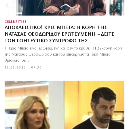
CELEBRITIES
ΑΠΟΚΛΕΙΣΤΙΚΌ! ΚΡΙΣ ΜΠΈΤΑ: Η ΚΌΡΗ ΤΗΣ
ΝΑΤΆΣΑΣ ΘΕΟΔΩΡΊΔΟΥ ΕΡΩΤΕΥΜΈΝΗ – ΔΕΊΤΕ
ΤΟΝ ΓΟΗΤΕΥΤΙΚΌ ΣΎΝΤΡΟΦΌ ΤΗΣ
H Κρις Μπέτα είναι ερωτευμένη και δεν το κρύβει! Η 32χρονη κόρη
της Νατάσας Θεοδωρίδου και του επιχειρηματία Τάκη Μπέτα
βρίσκεται σε…
13.05.2026 — 07:30