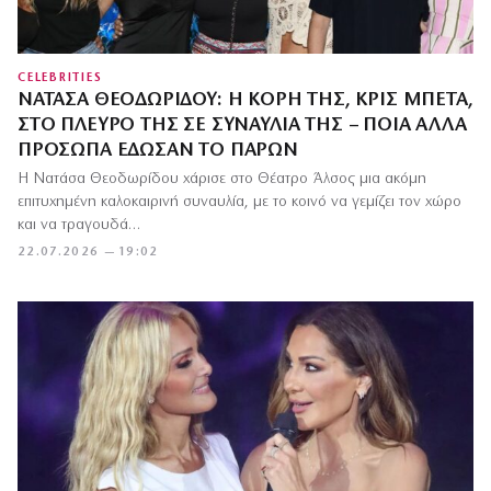
CELEBRITIES
ΝΑΤΆΣΑ ΘΕΟΔΩΡΊΔΟΥ: Η ΚΌΡΗ ΤΗΣ, ΚΡΙΣ ΜΠΈΤΑ,
ΣΤΟ ΠΛΕΥΡΌ ΤΗΣ ΣΕ ΣΥΝΑΥΛΊΑ ΤΗΣ – ΠΟΙΑ ΆΛΛΑ
ΠΡΌΣΩΠΑ ΈΔΩΣΑΝ ΤΟ ΠΑΡΏΝ
Η Νατάσα Θεοδωρίδου χάρισε στο Θέατρο Άλσος μια ακόμη
επιτυχημένη καλοκαιρινή συναυλία, με το κοινό να γεμίζει τον χώρο
και να τραγουδά…
22.07.2026 — 19:02