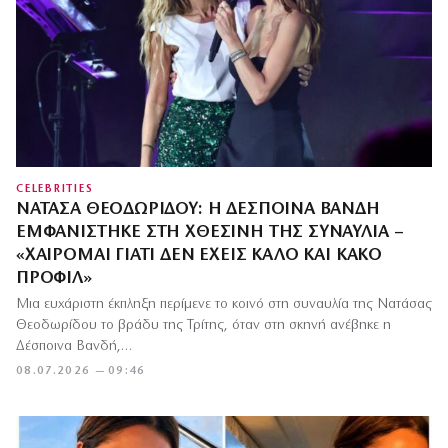
CELEBRITIES
ΝΑΤΆΣΑ ΘΕΟΔΩΡΊΔΟΥ: Η ΔΈΣΠΟΙΝΑ ΒΑΝΔΉ
ΕΜΦΑΝΊΣΤΗΚΕ ΣΤΗ ΧΘΕΣΙΝΉ ΤΗΣ ΣΥΝΑΥΛΊΑ –
«ΧΑΊΡΟΜΑΙ ΓΙΑΤΊ ΔΕΝ ΈΧΕΙΣ ΚΑΛΌ ΚΑΙ ΚΑΚΌ
ΠΡΟΦΊΛ»
Μια ευχάριστη έκπληξη περίμενε το κοινό στη συναυλία της Νατάσας
Θεοδωρίδου το βράδυ της Τρίτης, όταν στη σκηνή ανέβηκε η
Δέσποινα Βανδή,…
08.07.2026 — 09:46