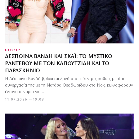
GOSSIP
ΔΈΣΠΟΙΝΑ ΒΑΝΔΉ ΚΑΙ ΣΚΆΙ: ΤΟ ΜΥΣΤΙΚΌ
ΡΑΝΤΕΒΟΎ ΜΕ ΤΟΝ ΚΑΠΟΥΤΖΊΔΗ ΚΑΙ ΤΟ
ΠΑΡΑΣΚΉΝΙΟ
Η Δέσποινα Βανδή βρίσκεται ξανά στο επίκεντρο, καθώς μετά τη
συνεργασία της με τη Νατάσα Θεοδωρίδου στο Nox, κυκλοφορούν
έντονα σενάρια για…
11.07.2026 — 19:08