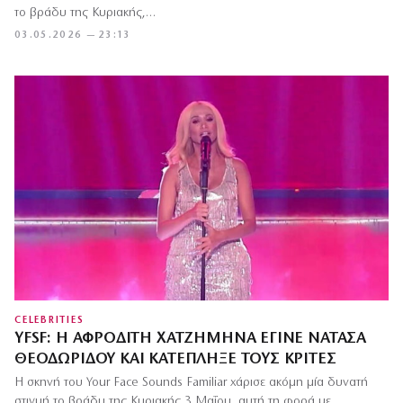
το βράδυ της Κυριακής,…
03.05.2026 — 23:13
CELEBRITIES
ΥFSF: Η ΑΦΡΟΔΊΤΗ ΧΑΤΖΗΜΗΝΆ ΈΓΙΝΕ ΝΑΤΆΣΑ
ΘΕΟΔΩΡΊΔΟΥ ΚΑΙ ΚΑΤΈΠΛΗΞΕ ΤΟΥΣ ΚΡΙΤΈΣ
Η σκηνή του Your Face Sounds Familiar χάρισε ακόμη μία δυνατή
στιγμή το βράδυ της Κυριακής 3 Μαΐου, αυτή τη φορά με…