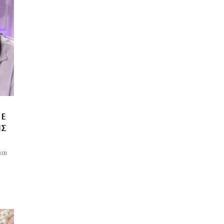
ΜΕ
ΙΣ
και