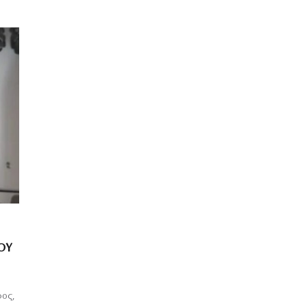
ΟΥ
φος,