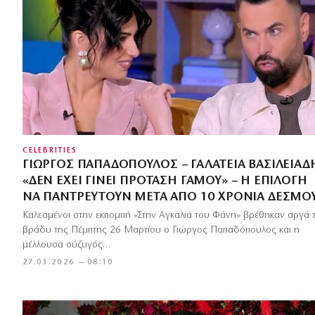
CELEBRITIES
ΓΙΏΡΓΟΣ ΠΑΠΑΔΌΠΟΥΛΟΣ – ΓΑΛΆΤΕΙΑ ΒΑΣΙΛΕΙΆΔ
«ΔΕΝ ΈΧΕΙ ΓΊΝΕΙ ΠΡΌΤΑΣΗ ΓΆΜΟΥ» – Η ΕΠΙΛΟΓΉ
ΝΑ ΠΑΝΤΡΕΥΤΟΎΝ ΜΕΤΆ ΑΠΌ 10 ΧΡΌΝΙΑ ΔΕΣΜΟ
Καλεσμένοι στην εκπομπή «Στην Αγκαλιά του Φάνη» βρέθηκαν αργά 
βράδυ της Πέμπτης 26 Μαρτίου ο Γιώργος Παπαδόπουλος και η
μέλλουσα σύζυγός…
27.03.2026 — 08:10