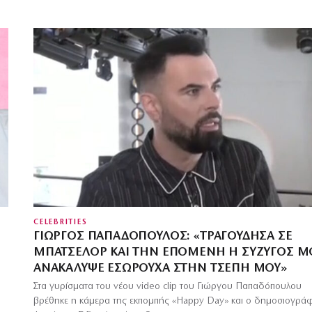
CELEBRITIES
ΓΙΏΡΓΟΣ ΠΑΠΑΔΌΠΟΥΛΟΣ: «ΤΡΑΓΟΎΔΗΣΑ ΣΕ
ΜΠΆΤΣΕΛΟΡ ΚΑΙ ΤΗΝ ΕΠΟΜΈΝΗ Η ΣΎΖΥΓΌΣ Μ
ΑΝΑΚΆΛΥΨΕ ΕΣΏΡΟΥΧΑ ΣΤΗΝ ΤΣΈΠΗ ΜΟΥ»
Στα γυρίσματα του νέου video clip του Γιώργου Παπαδόπουλου
βρέθηκε η κάμερα της εκπομπής «Happy Day» και ο δημοσιογρά