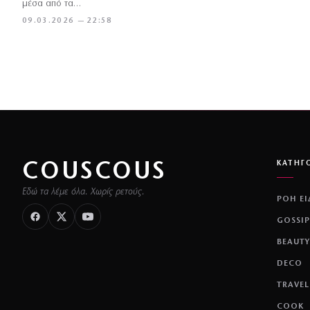
μέσα από τα…
09.03.2026 — 22:58
COUSCOUS
ΚΑΤΗΓ
Εδώ τα λέμε όλα. Χωρίς ρετούς.
ΡΟΗ Ε
GOSSIP
BEAUTY
DECO
TRAVEL
COOK