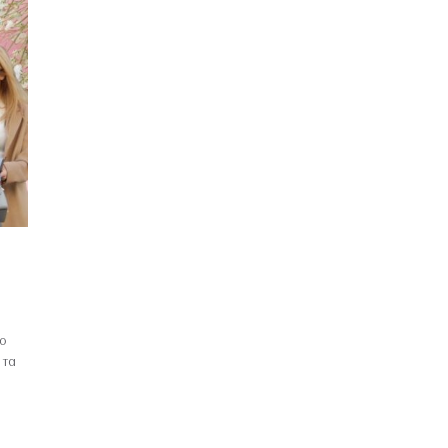
λο
 τα