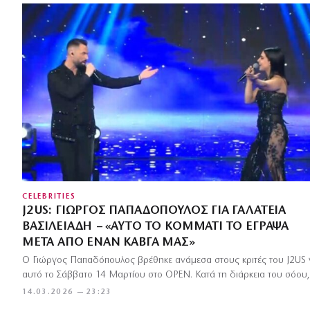
CELEBRITIES
J2US: ΓΙΏΡΓΟΣ ΠΑΠΑΔΌΠΟΥΛΟΣ ΓΙΑ ΓΑΛΆΤΕΙΑ
ΒΑΣΙΛΕΙΆΔΗ – «ΑΥΤΌ ΤΟ ΚΟΜΜΆΤΙ ΤΟ ΈΓΡΑΨΑ
ΜΕΤΆ ΑΠΌ ΈΝΑΝ ΚΑΒΓΆ ΜΑΣ»
Ο Γιώργος Παπαδόπουλος βρέθηκε ανάμεσα στους κριτές του J2US γ
αυτό το Σάββατο 14 Μαρτίου στο OPEN. Κατά τη διάρκεια του σόου
14.03.2026 — 23:23