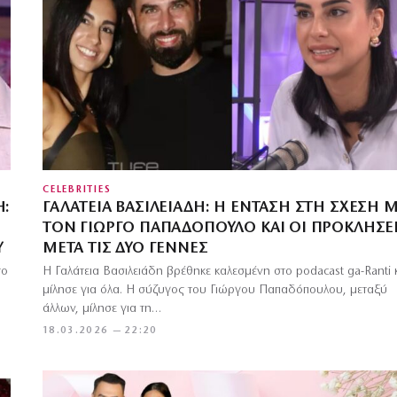
CELEBRITIES
Η:
ΓΑΛΆΤΕΙΑ ΒΑΣΙΛΕΙΆΔΗ: Η ΈΝΤΑΣΗ ΣΤΗ ΣΧΈΣΗ 
ΤΟΝ ΓΙΏΡΓΟ ΠΑΠΑΔΌΠΟΥΛΟ ΚΑΙ ΟΙ ΠΡΟΚΛΉΣΕ
Ύ
ΜΕΤΆ ΤΙΣ ΔΎΟ ΓΈΝΝΕΣ
το
H Γαλάτεια Βασιλειάδη βρέθηκε καλεσμένη στο podacast ga-Ranti 
μίλησε για όλα. Η σύζυγος του Γιώργου Παπαδόπουλου, μεταξύ
άλλων, μίλησε για τη…
18.03.2026 — 22:20