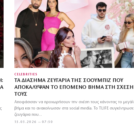
CELEBRITIES
Η:
ΤΑ ΔΙΆΣΗΜΑ ΖΕΥΓΆΡΙΑ ΤΗΣ ΣΌΟΥΜΠΙΖ ΠΟΥ
ΙΆ
ΑΠΟΚΆΛΥΨΑΝ ΤΟ ΕΠΌΜΕΝΟ ΒΉΜΑ ΣΤΗ ΣΧΈΣΗ
ΤΟΥΣ
Αποφάσισαν να προχωρήσουν την σχέση τους κάνοντας το μεγά
ς
βήμα και το ανακοίνωσαν στα social media. Το TLIFE συγκέντρωσε
ζευγάρια που…
15.03.2026 — 07:50