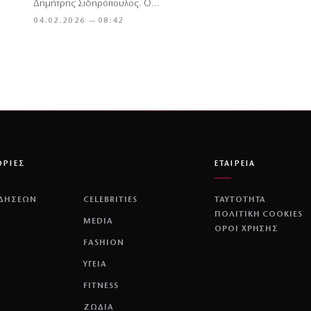
Δημήτρης Σιδηρόπουλος. Ο…
04.02.2026 — 08:42
ΟΡΙΕΣ
ΕΤΑΙΡΕΙΑ
ΙΔΗΣΕΩΝ
CELEBRITIES
ΤΑΥΤΟΤΗΤΑ
ΠΟΛΙΤΙΚΉ COOKIES
MEDIA
ΌΡΟΙ ΧΡΉΣΗΣ
FASHION
ΥΓΕΙΑ
FITNESS
ΖΩΔΙΑ