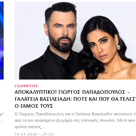
CELEBRITIES
ΑΠΟΚΑΛΥΠΤΙΚΌ! ΓΙΏΡΓΟΣ ΠΑΠΑΔΌΠΟΥΛΟΣ –
ΓΑΛΆΤΕΙΑ ΒΑΣΙΛΕΙΆΔΗ: ΠΌΤΕ ΚΑΙ ΠΟΎ ΘΑ ΤΕΛΕΣ
Ο ΓΆΜΟΣ ΤΟΥΣ
ι’
Ο Γιώργος Παπαδόπουλος και η Γαλάτεια Βασιλειάδη αποτελούν 
,…
από τα πιο αγαπημένα ζευγάρια της ελληνικής showbiz. Μετά από
χρόνια σχέσης,…
10.03.2026 — 21:02