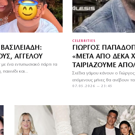
CELEBRITIES
ΒΑΣΙΛΕΙΆΔΗ:
ΓΙΏΡΓΟΣ ΠΑΠΑΔΌΠΟ
ΟΥΣ, ΆΓΓΕΛΟΥ
«ΜΕΤΆ ΑΠΌ ΔΈΚΑ 
ΤΑΙΡΙΆΖΟΥΜΕ ΑΠΌ
με ένα εντυπωσιακό πάρτι τα
, παιχνίδι και…
Σχέδια γάμου κάνουν ο Γιώργος
επόμενους μήνες θα ανέβουν τα
07.05.2026 — 23:45