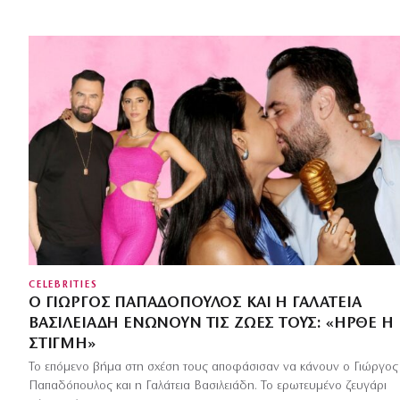
CELEBRITIES
Ο ΓΙΏΡΓΟΣ ΠΑΠΑΔΌΠΟΥΛΟΣ ΚΑΙ Η ΓΑΛΆΤΕΙΑ
ΒΑΣΙΛΕΙΆΔΗ ΕΝΏΝΟΥΝ ΤΙΣ ΖΩΈΣ ΤΟΥΣ: «ΉΡΘΕ Η
ΣΤΙΓΜΉ»
Το επόμενο βήμα στη σχέση τους αποφάσισαν να κάνουν ο Γιώργος
Παπαδόπουλος και η Γαλάτεια Βασιλειάδη. Το ερωτευμένο ζευγάρι