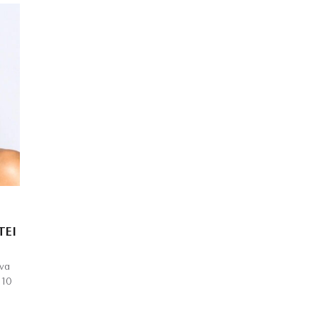
ΤΕΊ
ένα
 10