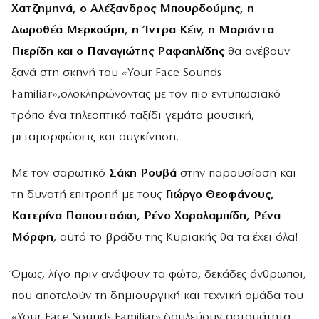
Χατζημηνά, ο Αλέξανδρος Μπουρδούμης, η
Δωροθέα Μερκούρη, η Ίντρα Κέιν, η Μαριάντα
Πιερίδη και ο Παναγιώτης Ραφαηλίδης
θα ανέβουν
ξανά στη σκηνή του «Your Face Sounds
Familiar»,ολοκληρώνοντας με τον πιο εντυπωσιακό
τρόπο ένα τηλεοπτικό ταξίδι γεμάτο μουσική,
μεταμορφώσεις και συγκίνηση.
Με τον σαρωτικό
Σάκη Ρουβά
στην παρουσίαση και
τη δυνατή επιτροπή με τους
Γιώργο Θεοφάνους,
Κατερίνα Παπουτσάκη, Ρένο Χαραλαμπίδη, Ρένα
Μόρφη
, αυτό το βράδυ της Κυριακής θα τα έχει όλα!
Όμως, λίγο πριν ανάψουν τα φώτα, δεκάδες άνθρωποι,
που αποτελούν τη δημιουργική και τεχνική ομάδα του
«Your Face Sounds Familiar»,δουλεύουν ασταμάτητα