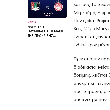
και τους 10 ταλα
Μερκούρη, Αφροδί
Παναγιώτη Ραφαη
MEDIA
ΝΑΪΜΈΓΚΕΝ-
Κέιν, Μέμο Μπεγνή
ΟΛΥΜΠΙΑΚΌΣ: Η ΜΆΧΗ
ΤΗΣ ΠΡΌΚΡΙΣΗΣ
ένταση, συγκίνησ
ΖΩΝΤΑΝΆ ΣΤΟ MEGA
ενδιαφέρον μέχρι 
Πριν από την παρ
διαδικασία. Μέσα
δοκιμής, χτίζεται
υποκριτική, κίνησ
προετοιμασία, μέχ
αποτέλεσμα πάνω 