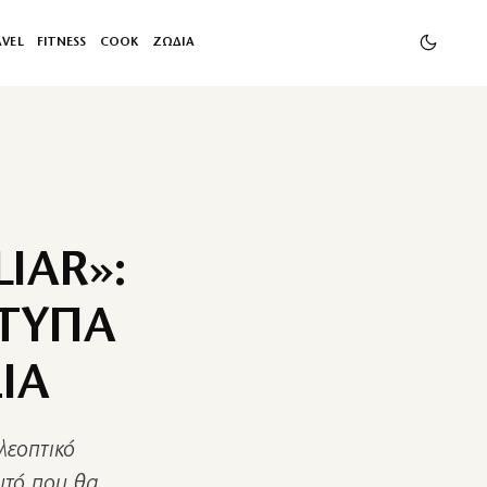
AVEL
FITNESS
COOK
ΖΩΔΙΑ
IAR»:
ΟΤΥΠΑ
ΙΑ
λεοπτικό
υτό που θα