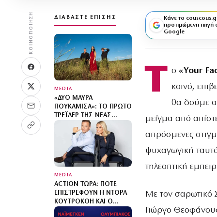
ΚΟΙΝΟΠΟΊΗΣΗ
ΔΙΑΒΆΣΤΕ ΕΠΊΣΗΣ
Κάνε το couscous.g
προτιμώμενη πηγή 
Google
Τ
ο
«Your Fa
κοινό, επι
MEDIA
«ΔΎΟ ΜΑΎΡΑ
θα δούμε αύ
ΠΟΥΚΆΜΙΣΑ»: ΤΟ ΠΡΏΤΟ
ΤΡΈΙΛΕΡ ΤΗΣ ΝΈΑΣ
μείγμα από απίστ
ΔΡΑΜΑΤΙΚΉΣ ΣΕΙΡΆΣ ΤΟΥ
MEGA ΚΥΚΛΟΦΌΡΗΣΕ
απρόσμενες στιγμ
ψυχαγωγική ταυτό
τηλεοπτική εμπειρ
MEDIA
ACTION ΤΏΡΑ: ΠΌΤΕ
Με τον σαρωτικό 
ΕΠΙΣΤΡΈΦΟΥΝ Η ΝΤΌΡΑ
ΚΟΥΤΡΟΚΌΗ ΚΑΙ Ο
Γιώργο Θεοφάνου
ΓΙΏΡΓΟΣ ΓΡΗΓΟΡΙΆΔΗΣ