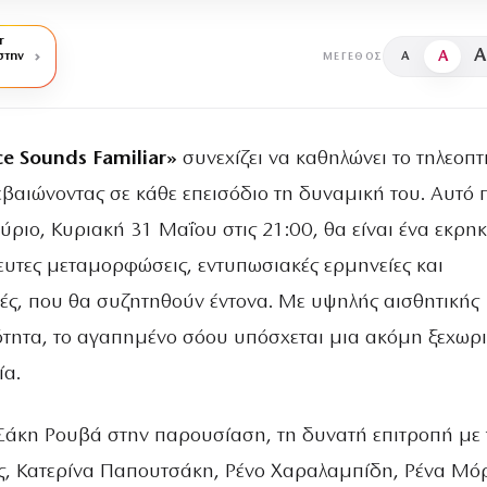
r
A
A
στην
A
ΜΈΓΕΘΟΣ
ce Sounds Familiar»
συνεχίζει να καθηλώνει το τηλεοπτ
βεβαιώνοντας σε κάθε επεισόδιο τη δυναμική του. Αυτό 
ριο, Κυριακή 31 Μαΐου στις 21:00, θα είναι ένα εκρηκ
ευτες μεταμορφώσεις, εντυπωσιακές ερμηνείες και
ές, που θα συζητηθούν έντονα. Με υψηλής αισθητικής
τητα, το αγαπημένο σόου υπόσχεται μια ακόμη ξεχωρ
ία.
Σάκη Ρουβά στην παρουσίαση, τη δυνατή επιτροπή με 
ς, Κατερίνα Παπουτσάκη, Ρένο Χαραλαμπίδη, Ρένα Μ