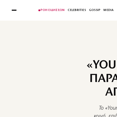
ΡΟΗ ΕΙΔΗΣΕΩΝ
CELEBRITIES
GOSSIP
MEDIA
«YOU
ΠΑΡΑ
Α
Το «You
κοινό, επ