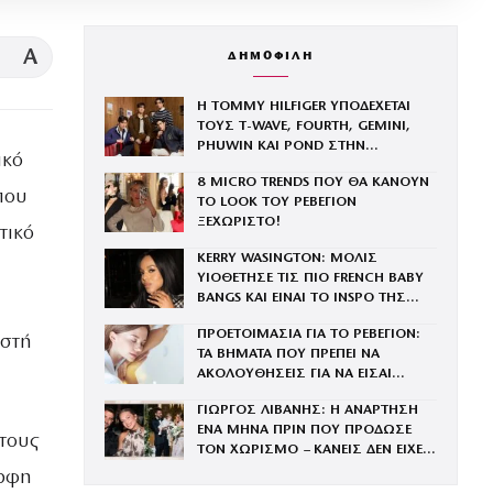
A
ΔΗΜΟΦΙΛΗ
Η TOMMY HILFIGER ΥΠΟΔΕΧΕΤΑΙ
ΤΟΥΣ Τ-WAVE, FOURTH, GEMINI,
PHUWIN ΚΑΙ POND ΣΤΗΝ
ικό
ΟΙΚΟΓΕΝΕΙΑ ΤΟΥ BRAND
8 MICRO TRENDS ΠΟΥ ΘΑ ΚΑΝΟΥΝ
που
ΤΟ LOOK ΤΟΥ ΡΕΒΕΓΙΟΝ
ΞΕΧΩΡΙΣΤΟ!
τικό
KERRY WASINGTON: ΜΟΛΙΣ
ΥΙΟΘΕΤΗΣΕ ΤΙΣ ΠΙΟ FRENCH BABY
BANGS ΚΑΙ ΕΙΝΑΙ ΤΟ INSPO ΤΗΣ
ΧΡΟΝΙΑΣ
ΠΡΟΕΤΟΙΜΑΣΙΑ ΓΙΑ ΤΟ ΡΕΒΕΓΙΟΝ:
ιστή
ΤΑ ΒΗΜΑΤΑ ΠΟΥ ΠΡΕΠΕΙ ΝΑ
ΑΚΟΛΟΥΘΗΣΕΙΣ ΓΙΑ ΝΑ ΕΙΣΑΙ
ΕΝΤΥΠΩΣΙΑΚΗ ΤΗΝ ΠΙΟ ΛΑΜΠΕΡΗ
ΓΙΩΡΓΟΣ ΛΙΒΑΝΗΣ: Η ΑΝΑΡΤΗΣΗ
ΒΡΑΔΙΑ ΤΟΥ ΧΡΟΝΟΥ
ΕΝΑ ΜΗΝΑ ΠΡΙΝ ΠΟΥ ΠΡΟΔΩΣΕ
τους
ΤΟΝ ΧΩΡΙΣΜΟ – ΚΑΝΕΙΣ ΔΕΝ ΕΙΧΕ
ΚΑΤΑΛΑΒΕΙ ΤΟ ΔΡΑΜΑ ΠΟΥ
όρφη
ΠΕΡΝΟΥΣΕ