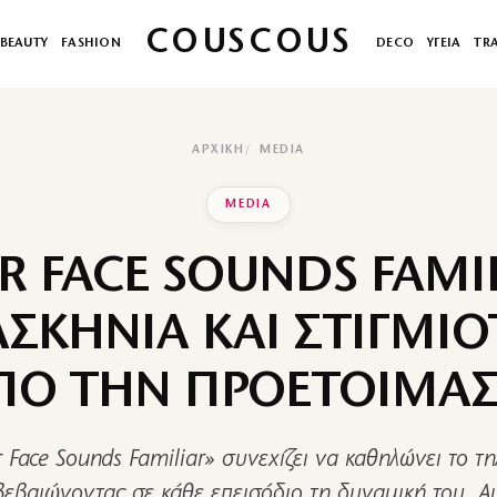
COUSCOUS
BEAUTY
FASHION
DECO
ΥΓΕΙΑ
TR
ΑΡΧΙΚΉ
MEDIA
MEDIA
R FACE SOUNDS FAMIL
ΣΚΗΝΙΑ ΚΑΙ ΣΤΙΓΜΙ
ΠΟ ΤΗΝ ΠΡΟΕΤΟΙΜΑΣ
r Face Sounds Familiar» συνεχίζει να καθηλώνει το τη
ιβεβαιώνοντας σε κάθε επεισόδιο τη δυναμική του. Α