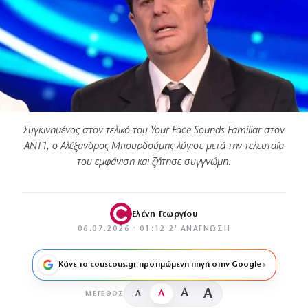
Συγκινημένος στον τελικό του Your Face Sounds Familiar στον
ΑΝΤ1, ο Αλέξανδρος Μπουρδούμης λύγισε μετά την τελευταία
του εμφάνιση και ζήτησε συγγνώμη.
Ελένη Γεωργίου
06.07.2026 · 01:12
·
2′ ΑΝΆΓΝΩΣΗ
Κάνε το couscous.gr προτιμώμενη πηγή στην Google
A
A
A
A
ΜΈΓΕΘΟΣ