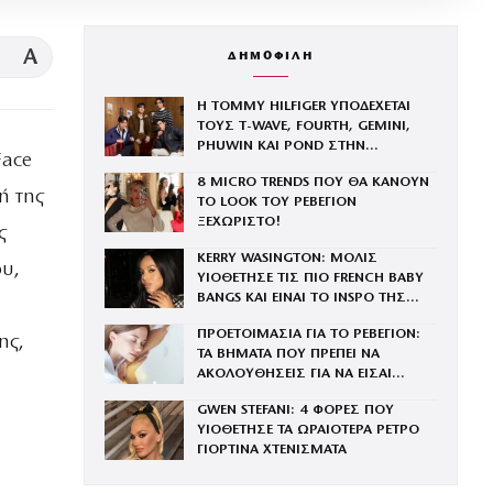
A
ΔΗΜΟΦΙΛΗ
Η TOMMY HILFIGER ΥΠΟΔΕΧΕΤΑΙ
ΤΟΥΣ Τ-WAVE, FOURTH, GEMINI,
PHUWIN ΚΑΙ POND ΣΤΗΝ
Face
ΟΙΚΟΓΕΝΕΙΑ ΤΟΥ BRAND
8 MICRO TRENDS ΠΟΥ ΘΑ ΚΑΝΟΥΝ
ή της
ΤΟ LOOK ΤΟΥ ΡΕΒΕΓΙΟΝ
ΞΕΧΩΡΙΣΤΟ!
ς
KERRY WASINGTON: ΜΟΛΙΣ
ου,
ΥΙΟΘΕΤΗΣΕ ΤΙΣ ΠΙΟ FRENCH BABY
BANGS ΚΑΙ ΕΙΝΑΙ ΤΟ INSPO ΤΗΣ
ΧΡΟΝΙΑΣ
ΠΡΟΕΤΟΙΜΑΣΙΑ ΓΙΑ ΤΟ ΡΕΒΕΓΙΟΝ:
ης,
ΤΑ ΒΗΜΑΤΑ ΠΟΥ ΠΡΕΠΕΙ ΝΑ
ΑΚΟΛΟΥΘΗΣΕΙΣ ΓΙΑ ΝΑ ΕΙΣΑΙ
ΕΝΤΥΠΩΣΙΑΚΗ ΤΗΝ ΠΙΟ ΛΑΜΠΕΡΗ
GWEN STEFANI: 4 ΦΟΡΕΣ ΠΟΥ
ΒΡΑΔΙΑ ΤΟΥ ΧΡΟΝΟΥ
ΥΙΟΘΕΤΗΣΕ ΤΑ ΩΡΑΙΟΤΕΡΑ ΡΕΤΡΟ
ΓΙΟΡΤΙΝΑ ΧΤΕΝΙΣΜΑΤΑ