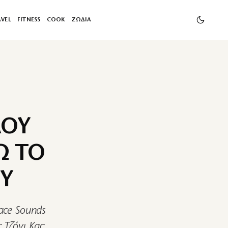
AVEL
FITNESS
COOK
ΖΩΔΙΑ
ΛΟΥ
Ω ΤΟ
ΟΥ
ace Sounds
 Τζόνι Κας