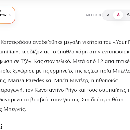
r
A
A
στην
A
ΜΈΓΕΘΟΣ
Κατσαφάδου αναδείχθηκε μεγάλη νικήτρια του «Your 
amiliar», κερδίζοντας το έπαθλο χάρη στην εντυπωσιακ
ωση σε Τζόνι Κας στον τελικό. Μετά από 12 απαιτητικέ
οποίες ξεχώρισε με τις ερμηνείες της ως Σωτηρία Μπέλλ
ς, Marisa Paredes και Μπέτι Μίντλερ, η ηθοποιός
αραγωγή, τον Κωνσταντίνο Ρήγο και τους συμπαίκτες τ
ινημένη το βραβείο στον γιο της. Στη δεύτερη θέση
ς Μπεγνής.
ά