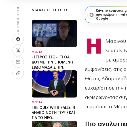
ΚΟΙΝΟΠΟΊΗΣΗ
ΔΙΑΒΆΣΤΕ ΕΠΊΣΗΣ
Κάνε το couscous.g
προτιμώμενη πηγή 
Google
Η
Μαριλού 
Sounds F
MEDIA
«ΈΤΕΡΟΣ ΕΓΏ»: ΤΙ ΘΑ
μεταμόρφ
ΔΟΎΜΕ ΤΗΝ ΕΠΌΜΕΝΗ
ΕΒΔΟΜΆΔΑ ΣΤΗΝ
εμφανίσεις, στις 
ΑΣΤΥΝΟΜΙΚΉ ΣΕΙΡΆ
ΜΥΣΤΗΡΊΟΥ
Θέμης Αδαμαντίδη
ευχαρίστησε την π
αφιερώνοντας συγκ
MEDIA
τερμάτισε ο Μέμο
THE QUIZ WITH BALLS: Η
ΑΝΑΚΟΊΝΩΣΗ ΤΟΥ ΣΚΑΪ
ΓΙΑ ΤΟ ΝΈΟ
Πιο αναλυτικ
ΤΗΛΕΠΑΙΧΝΊΔΙ ΜΕ ΤΟΝ