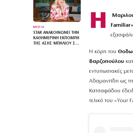
ΓΙΆΝΝΗ ΤΣΙΜΙΤΣΈΛΗ
Η
Μαριλο
Familiar
MEDIA
STAR ΑΝΑΚΟΙΝΏΝΕΙ ΤΗΝ
εξασφάλι
ΚΑΘΗΜΕΡΙΝΉ ΕΚΠΟΜΠΉ
ΤΗΣ ΆΣΗΣ ΜΠΉΛΙΟΥ ΣΤΟ
«STARS SYSTEM»
Η κόρη του
Θοδωρ
Βαρζοπούλου
κα
εντυπωσιακές μετ
Αδαμαντίδη ως τη
Κατσαφάδου έδειξε
τελικό του «Your 