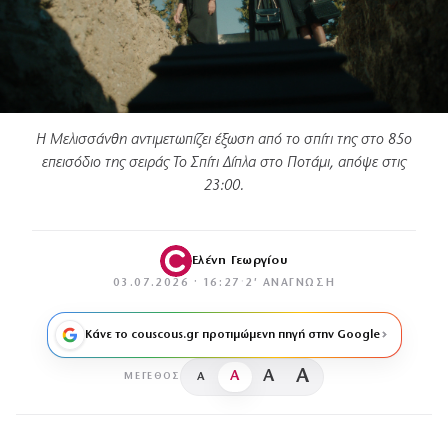
Η Μελισσάνθη αντιμετωπίζει έξωση από το σπίτι της στο 85ο
επεισόδιο της σειράς Το Σπίτι Δίπλα στο Ποτάμι, απόψε στις
23:00.
Ελένη Γεωργίου
03.07.2026 · 16:27
·
2′ ΑΝΆΓΝΩΣΗ
Κάνε το couscous.gr προτιμώμενη πηγή στην Google
A
A
A
A
ΜΈΓΕΘΟΣ