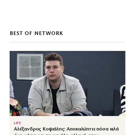
BEST OF NETWORK
LIFE
Αλέξανδρος Κοψιάλης: Αποκαλύπτει πόσα κιλά