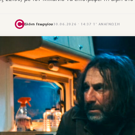
Ελένη Γεωργίου
30.06.2026 · 14:37
·
1′ ΑΝΆΓΝΩΣΗ