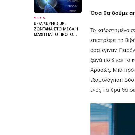
Όσα θα δούμε απ
MEDIA
UEFA SUPER CUP:
ΖΩΝΤΑΝΆ ΣΤΟ MEGA Η
Το καλοστημένο σχ
ΜΆΧΗ ΓΙΑ ΤΟ ΠΡΏΤΟ
επιστρέφει τη Βιβ
ΤΡΌΠΑΙΟ ΤΗΣ ΣΕΖΌΝ
όσα έγιναν. Παράλ
ξανά ποτέ και το 
Χρυσώς. Μια πρότ
εξομολόγηση δύο 
ενός πατέρα θα δ