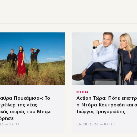
MEDIA
αύρα Πουκάμισα»: Το
Action Τώρα: Πότε επιστ
ρέιλερ της νέας
η Ντόρα Κουτροκόη και 
ικής σειράς του Mega
Γιώργος Γρηγοριάδης
όρησε
26 — 12:13
06.08.2026 — 07:33