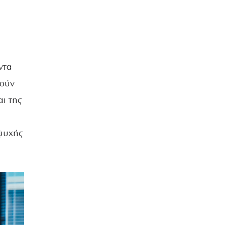
ντα
τούν
αι της
ψυχής