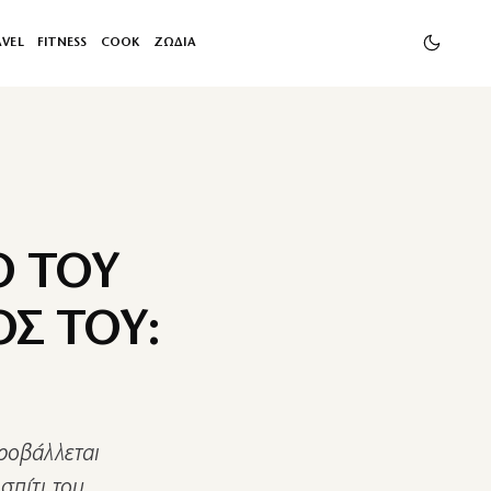
AVEL
FITNESS
COOK
ΖΩΔΙΑ
Ο ΤΟΥ
Σ ΤΟΥ:
προβάλλεται
σπίτι του.