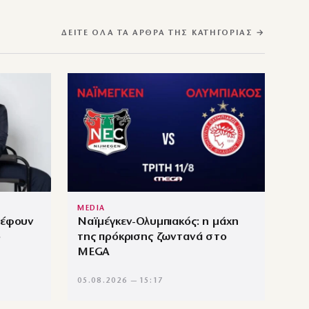
ΔΕΊΤΕ ΌΛΑ ΤΑ ΆΡΘΡΑ ΤΗΣ ΚΑΤΗΓΟΡΊΑΣ →
MEDIA
ρέφουν
Ναϊμέγκεν-Ολυμπιακός: η μάχη
ο
της πρόκρισης ζωντανά στο
MEGA
05.08.2026 — 15:17