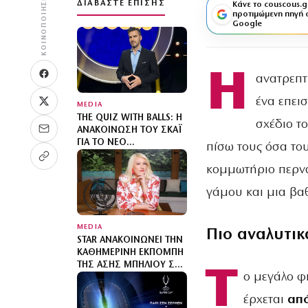
ΚΟΙΝΟΠΟΊΗΣΗ
ΔΙΑΒΆΣΤΕ ΕΠΊΣΗΣ
Κάνε το couscous.g
προτιμώμενη πηγή 
Google
Η
ανατρεπτ
ένα επει
MEDIA
THE QUIZ WITH BALLS: Η
σχέδιο τ
ΑΝΑΚΟΊΝΩΣΗ ΤΟΥ ΣΚΑΪ
ΓΙΑ ΤΟ ΝΈΟ
πίσω τους όσα του
ΤΗΛΕΠΑΙΧΝΊΔΙ ΜΕ ΤΟΝ
ΓΙΆΝΝΗ ΤΣΙΜΙΤΣΈΛΗ
κομμωτήριο περνά
γάμου και μια βαθ
MEDIA
Πιο αναλυτικ
STAR ΑΝΑΚΟΙΝΏΝΕΙ ΤΗΝ
ΚΑΘΗΜΕΡΙΝΉ ΕΚΠΟΜΠΉ
ΤΗΣ ΆΣΗΣ ΜΠΉΛΙΟΥ ΣΤΟ
Τ
ο μεγάλο φ
«STARS SYSTEM»
έρχεται
από