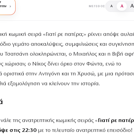
r
A
A
στην
A
ΜΈΓΕΘΟΣ
ική κωμική σειρά «Γιατί ρε πατέρα;» ρίχνει απόψε αυλα
σόδιο γεμάτο αποκαλύψεις, συμφιλιώσεις και συγκίνηση
ου Τσατσάνη ολοκληρώνεται, ο Μιχαήλος και η Βιβή αφ
ς χώρισαν, ο Νίκος δίνει όρκο στον Φώντα, ενώ το
 οριστικά στην Αντιγόνη και τη Χρυσώ, με μια πρότασ
ιά εξομολόγηση να κλείνουν την ιστορία.
ά
ινάλε της ανατρεπτικής κωμικής σειράς «
Γιατί ρε πατέρ
ψε στις 22:30
με το τελευταίο ανατρεπτικό επεισόδιο!