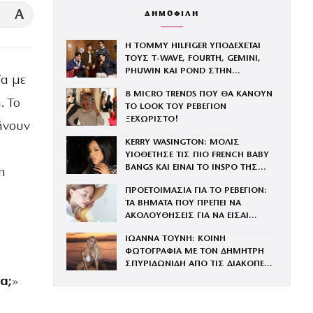
A
ΔΗΜΟΦΙΛΗ
Η TOMMY HILFIGER ΥΠΟΔΕΧΕΤΑΙ
ΤΟΥΣ Τ-WAVE, FOURTH, GEMINI,
PHUWIN ΚΑΙ POND ΣΤΗΝ
ία με
ΟΙΚΟΓΕΝΕΙΑ ΤΟΥ BRAND
8 MICRO TRENDS ΠΟΥ ΘΑ ΚΑΝΟΥΝ
. Το
ΤΟ LOOK ΤΟΥ ΡΕΒΕΓΙΟΝ
ΞΕΧΩΡΙΣΤΟ!
ήνουν
KERRY WASINGTON: ΜΟΛΙΣ
ΥΙΟΘΕΤΗΣΕ ΤΙΣ ΠΙΟ FRENCH BABY
BANGS ΚΑΙ ΕΙΝΑΙ ΤΟ INSPO ΤΗΣ
η
ΧΡΟΝΙΑΣ
ΠΡΟΕΤΟΙΜΑΣΙΑ ΓΙΑ ΤΟ ΡΕΒΕΓΙΟΝ:
ΤΑ ΒΗΜΑΤΑ ΠΟΥ ΠΡΕΠΕΙ ΝΑ
ΑΚΟΛΟΥΘΗΣΕΙΣ ΓΙΑ ΝΑ ΕΙΣΑΙ
ΕΝΤΥΠΩΣΙΑΚΗ ΤΗΝ ΠΙΟ ΛΑΜΠΕΡΗ
ΙΩΑΝΝΑ ΤΟΥΝΗ: ΚΟΙΝΗ
ΒΡΑΔΙΑ ΤΟΥ ΧΡΟΝΟΥ
ΦΩΤΟΓΡΑΦΙΑ ΜΕ ΤΟΝ ΔΗΜΗΤΡΗ
ΣΠΥΡΙΔΩΝΙΔΗ ΑΠΟ ΤΙΣ ΔΙΑΚΟΠΕΣ
ΤΟΥΣ ΣΤΗΝ ΙΜΠΙΖΑ
α;
»