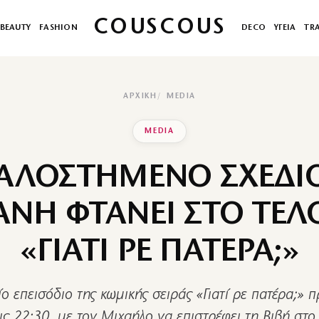
COUSCOUS
BEAUTY
FASHION
DECO
ΥΓΕΙΑ
TR
ΑΡΧΙΚΉ
MEDIA
MEDIA
ΑΛΟΣΤΗΜΕΝΟ ΣΧΕΔΙ
ΑΝΗ ΦΤΑΝΕΙ ΣΤΟ ΤΕΛΟ
«ΓΙΑΤΙ ΡΕ ΠΑΤΕΡΑ;»
ίο επεισόδιο της κωμικής σειράς «Γιατί ρε πατέρα;» 
ς 22:30, με τον Μιχαήλο να επιστρέφει τη Βιβή στο 