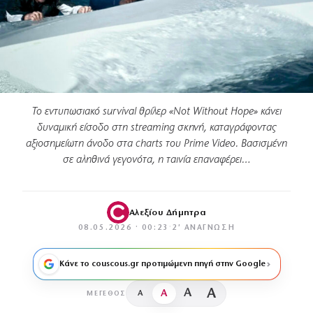
Το εντυπωσιακό survival θρίλερ «Not Without Hope» κάνει
δυναμική είσοδο στη streaming σκηνή, καταγράφοντας
αξιοσημείωτη άνοδο στα charts του Prime Video. Βασισμένη
σε αληθινά γεγονότα, η ταινία επαναφέρει…
Αλεξίου Δήμητρα
08.05.2026 · 00:23
·
2′ ΑΝΆΓΝΩΣΗ
Κάνε το couscous.gr προτιμώμενη πηγή στην Google
A
A
A
A
ΜΈΓΕΘΟΣ