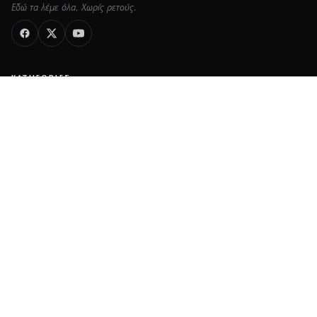
Εδώ τα λέμε όλα. Χωρίς ρετούς.
ΚΑΤΗΓΟΡΙΕΣ
ΡΟΗ ΕΙΔΗΣΕΩΝ
CELEBRITIES
GOSSIP
MEDIA
BEAUTY
FASHION
DECO
ΥΓΕΙΑ
TRAVEL
FITNESS
COOK
ΖΩΔΙΑ
ΕΤΑΙΡΕΙΑ
ΤΑΥΤΟΤΗΤΑ
ΠΟΛΙΤΙΚΉ COOKIES