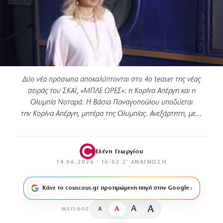
Δύο νέα πρόσωπα αποκαλύπτονται στο 4ο teaser της νέας
σειράς του ΣΚΑΪ, «ΜΠΛΕ ΩΡΕΣ»: η Κορίνα Απέργη και η
Ολυμπία Νοταρά. Η Βάσια Παναγοπούλου υποδύεται
την Κορίνα Απέργη, μητέρα της Ολυμπίας. Ανεξάρτητη, με…
Ελένη Γεωργίου
14.06.2026 · 16:02
·
2′ ΑΝΆΓΝΩΣΗ
Κάνε το couscous.gr προτιμώμενη πηγή στην Google
A
A
A
A
ΜΈΓΕΘΟΣ