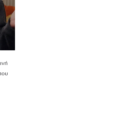
ινή
 που