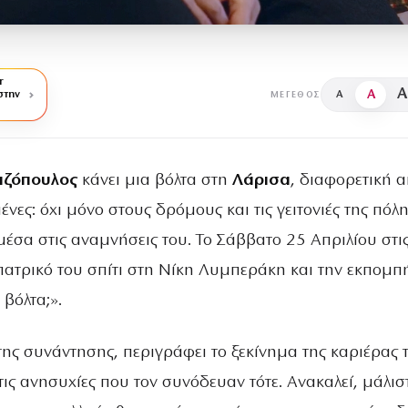
r
A
A
στην
A
ΜΈΓΕΘΟΣ
αζόπουλος
κάνει μια βόλτα στη
Λάρισα
, διαφορετική α
νες: όχι μόνο στους δρόμους και τις γειτονιές της πόλ
μέσα στις αναμνήσεις του. Το Σάββατο 25 Απριλίου στι
 πατρικό του σπίτι στη Νίκη Λυμπεράκη και την εκπομπ
βόλτα;».
της συνάντησης, περιγράφει το ξεκίνημα της καριέρας 
 τις ανησυχίες που τον συνόδευαν τότε. Ανακαλεί, μάλισ