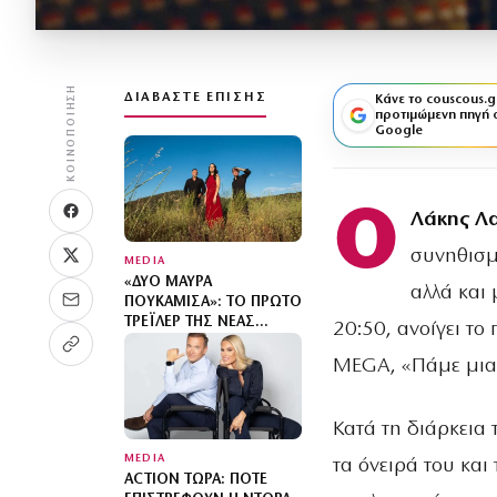
ΚΟΙΝΟΠΟΊΗΣΗ
ΔΙΑΒΆΣΤΕ ΕΠΊΣΗΣ
Κάνε το couscous.g
προτιμώμενη πηγή 
Google
Ο
Λάκης Λ
συνηθισμέ
MEDIA
«ΔΎΟ ΜΑΎΡΑ
αλλά και 
ΠΟΥΚΆΜΙΣΑ»: ΤΟ ΠΡΏΤΟ
ΤΡΈΙΛΕΡ ΤΗΣ ΝΈΑΣ
20:50, ανοίγει το
ΔΡΑΜΑΤΙΚΉΣ ΣΕΙΡΆΣ ΤΟΥ
MEGA ΚΥΚΛΟΦΌΡΗΣΕ
MEGA, «Πάμε μια 
Κατά τη διάρκεια 
MEDIA
τα όνειρά του και
ACTION ΤΏΡΑ: ΠΌΤΕ