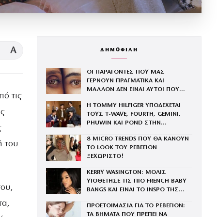
A
ΔΗΜΟΦΙΛΗ
ΟΙ ΠΑΡΑΓΟΝΤΕΣ ΠΟΥ ΜΑΣ
ΓΕΡΝΟΥΝ ΠΡΑΓΜΑΤΙΚΑ ΚΑΙ
ΜΑΛΛΟΝ ΔΕΝ ΕΙΝΑΙ ΑΥΤΟΙ ΠΟΥ
πό τις
ΝΟΜΙΖΕΤΕ
Η TOMMY HILFIGER ΥΠΟΔΕΧΕΤΑΙ
ης
ΤΟΥΣ Τ-WAVE, FOURTH, GEMINI,
PHUWIN ΚΑΙ POND ΣΤΗΝ
ς
ΟΙΚΟΓΕΝΕΙΑ ΤΟΥ BRAND
8 MICRO TRENDS ΠΟΥ ΘΑ ΚΑΝΟΥΝ
ή του
ΤΟ LOOK ΤΟΥ ΡΕΒΕΓΙΟΝ
ΞΕΧΩΡΙΣΤΟ!
KERRY WASINGTON: ΜΟΛΙΣ
ΥΙΟΘΕΤΗΣΕ ΤΙΣ ΠΙΟ FRENCH BABY
του,
BANGS ΚΑΙ ΕΙΝΑΙ ΤΟ INSPO ΤΗΣ
ΧΡΟΝΙΑΣ
τα,
ΠΡΟΕΤΟΙΜΑΣΙΑ ΓΙΑ ΤΟ ΡΕΒΕΓΙΟΝ:
ΤΑ ΒΗΜΑΤΑ ΠΟΥ ΠΡΕΠΕΙ ΝΑ