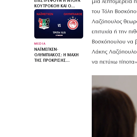
μια λεπτομέρεια 
ΕΠΙΣΤΡΈΦΟΥΝ Η ΝΤΌΡΑ
ΚΟΥΤΡΟΚΌΗ ΚΑΙ Ο
του Τόλη Βοσκόπο
ΓΙΏΡΓΟΣ ΓΡΗΓΟΡΙΆΔΗΣ
Λαζόπουλος θεωρο
επιτυχία ή την πι
Βοσκόπουλου να β
MEDIA
ΝΑΪΜΈΓΚΕΝ-
Λάκης Λαζόπουλος
ΟΛΥΜΠΙΑΚΌΣ: Η ΜΆΧΗ
ΤΗΣ ΠΡΌΚΡΙΣΗΣ
να πετύχω τίποτα»
ΖΩΝΤΑΝΆ ΣΤΟ MEGA