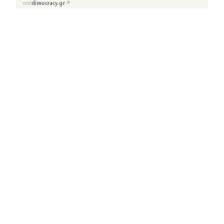
↗
από
dimocracy.gr
COUSCOUS
Εδώ τα λέμε όλα. Χωρίς ρετούς.
ΚΑΤΗΓΟΡΙΕΣ
ΡΟΗ ΕΙΔΗΣΕΩΝ
CELEBRITIES
GOSSIP
MEDIA
BEAUTY
FASHION
DECO
ΥΓΕΙΑ