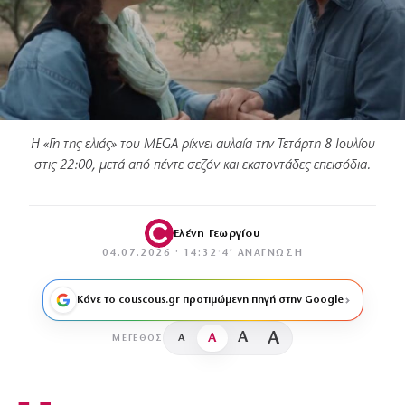
Η «Γη της ελιάς» του MEGA ρίχνει αυλαία την Τετάρτη 8 Ιουλίου
στις 22:00, μετά από πέντε σεζόν και εκατοντάδες επεισόδια.
Ελένη Γεωργίου
04.07.2026 · 14:32
·
4′ ΑΝΆΓΝΩΣΗ
Κάνε το couscous.gr προτιμώμενη πηγή στην Google
A
A
A
A
ΜΈΓΕΘΟΣ