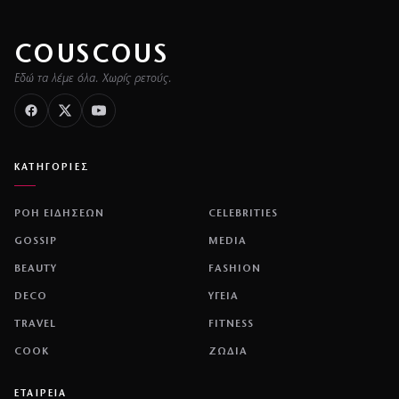
ΟΙΚΟΝΟΜΙΑ
ΟΟΣΑ: Η Ελλάδα πρωταθλήτρια στη μείωση
του διαθέσιμου εισοδήματος το πρώτο
τρίμηνο του 2026
↗
από
dimocracy.gr
COUSCOUS
Εδώ τα λέμε όλα. Χωρίς ρετούς.
ΚΑΤΗΓΟΡΙΕΣ