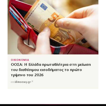
ΕΛΛΑΔΑ
Κάρπαθος: Πυρομαχικά βρέθηκαν σε παραλία
στο Αρδάνι, απαγόρευση κολύμβησης
↗
από
dedomeno.gr