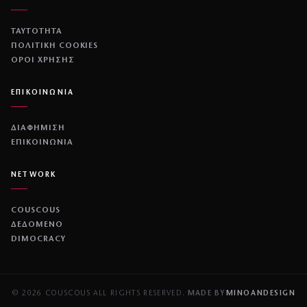
ΡΟΗ ΕΙΔΗΣΕΩΝ
CELEBRITIES
GOSSIP
MEDIA
BEAUTY
FASHION
DECO
ΥΓΕΙΑ
TRAVEL
FITNESS
COOK
ΖΩΔΙΑ
ΕΤΑΙΡΕΙΑ
ΤΑΥΤΟΤΗΤΑ
ΠΟΛΙΤΙΚΉ COOKIES
ΌΡΟΙ ΧΡΉΣΗΣ
ΕΠΙΚΟΙΝΩΝΙΑ
ΔΙΑΦΗΜΙΣΗ