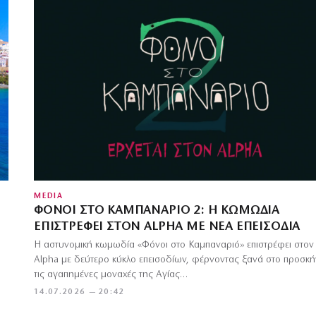
MEDIA
ΦΌΝΟΙ ΣΤΟ ΚΑΜΠΑΝΑΡΙΌ 2: Η ΚΩΜΩΔΊΑ
ΕΠΙΣΤΡΈΦΕΙ ΣΤΟΝ ALPHA ΜΕ ΝΈΑ ΕΠΕΙΣΌΔΙΑ
Η αστυνομική κωμωδία «Φόνοι στο Καμπαναριό» επιστρέφει στον
Alpha με δεύτερο κύκλο επεισοδίων, φέρνοντας ξανά στο προσκή
τις αγαπημένες μοναχές της Αγίας…
14.07.2026 — 20:42