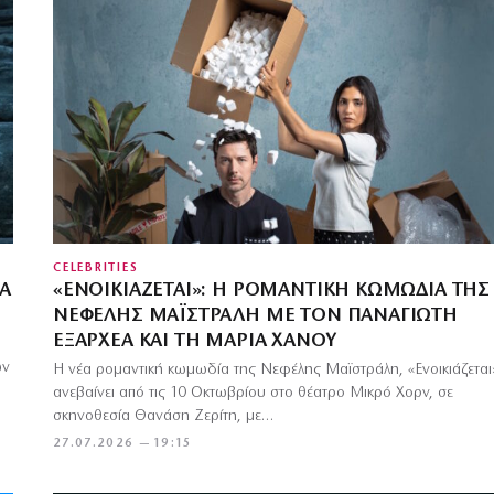
CELEBRITIES
ΡΑ
«ΕΝΟΙΚΙΆΖΕΤΑΙ»: Η ΡΟΜΑΝΤΙΚΉ ΚΩΜΩΔΊΑ ΤΗΣ
ΝΕΦΈΛΗΣ ΜΑΪΣΤΡΆΛΗ ΜΕ ΤΟΝ ΠΑΝΑΓΙΏΤΗ
ΕΞΑΡΧΈΑ ΚΑΙ ΤΗ ΜΑΡΊΑ ΧΆΝΟΥ
ών
Η νέα ρομαντική κωμωδία της Νεφέλης Μαϊστράλη, «Ενοικιάζεται
ανεβαίνει από τις 10 Οκτωβρίου στο θέατρο Μικρό Χορν, σε
σκηνοθεσία Θανάση Ζερίτη, με…
27.07.2026 — 19:15