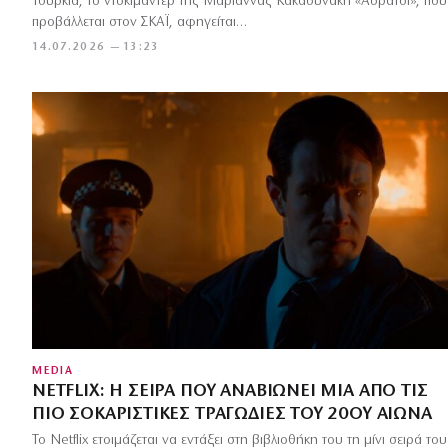
Τουρκία, το ντοκιμαντέρ της Μαριάννας Κακαουνάκη «Αόρατοι», που
προβάλλεται στον ΣΚΑΪ, αφηγείται…
14.07.2026 — 13:23
MEDIA
NETFLIX: Η ΣΕΙΡΆ ΠΟΥ ΑΝΑΒΙΏΝΕΙ ΜΊΑ ΑΠΌ ΤΙΣ
ΠΙΟ ΣΟΚΑΡΙΣΤΙΚΈΣ ΤΡΑΓΩΔΊΕΣ ΤΟΥ 20ΟΎ ΑΙΏΝΑ
Το Netflix ετοιμάζεται να εντάξει στη βιβλιοθήκη του τη μίνι σειρά του