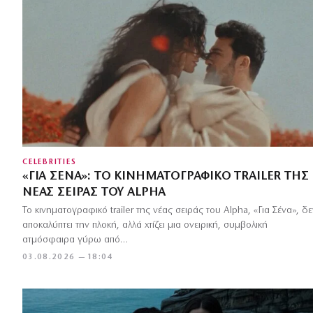
CELEBRITIES
«ΓΙΑ ΣΈΝΑ»: ΤΟ ΚΙΝΗΜΑΤΟΓΡΑΦΙΚΌ TRAILER ΤΗΣ
ΝΈΑΣ ΣΕΙΡΆΣ ΤΟΥ ALPHA
Το κινηματογραφικό trailer της νέας σειράς του Alpha, «Για Σένα», δε
αποκαλύπτει την πλοκή, αλλά χτίζει μια ονειρική, συμβολική
ατμόσφαιρα γύρω από…
03.08.2026 — 18:04