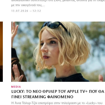
αποκαλυπτική συνέντευξη στο ΣΚΑΪ, μιλώντας ανοιχτά για τη διαμ
με την οικογένειά του,…
13.07.2026 — 12:32
MEDIA
LUCKY: ΤΟ ΝΈΟ ΘΡΊΛΕΡ ΤΟΥ APPLE TV+ ΠΟΥ ΘΑ
ΓΊΝΕΙ STREAMING ΦΑΙΝΌΜΕΝΟ
Η Άνια Τέιλορ-Τζόι επιστρέφει στην τηλεόραση με το «Lucky» του