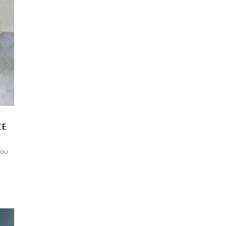
ΣΕ
του