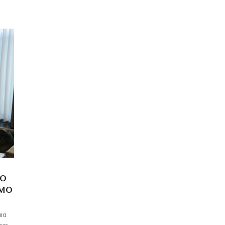
ΣΟ
ΣΜΌ
ια