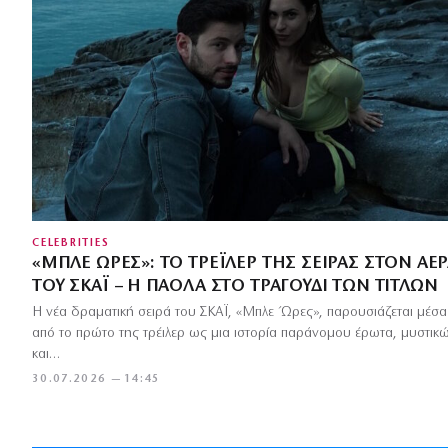
CELEBRITIES
«ΜΠΛΕ ΏΡΕΣ»: ΤΟ ΤΡΈΙΛΕΡ ΤΗΣ ΣΕΙΡΆΣ ΣΤΟΝ ΑΈ
ΤΟΥ ΣΚΑΪ – Η ΠΆΟΛΑ ΣΤΟ ΤΡΑΓΟΎΔΙ ΤΩΝ ΤΊΤΛΩΝ
Η νέα δραματική σειρά του ΣΚΑΪ, «Μπλε Ώρες», παρουσιάζεται μέσα
από το πρώτο της τρέιλερ ως μια ιστορία παράνομου έρωτα, μυστικ
και…
30.07.2026 — 14:45