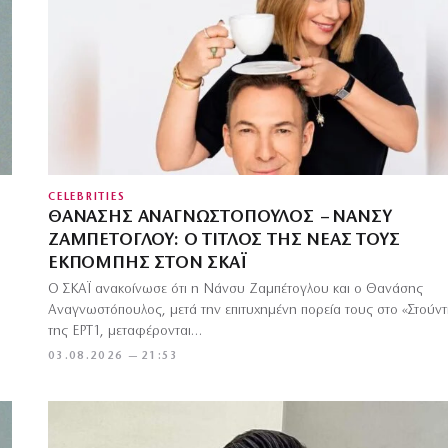
CELEBRITIES
ΘΑΝΆΣΗΣ ΑΝΑΓΝΩΣΤΌΠΟΥΛΟΣ – ΝΆΝΣΥ
ΖΑΜΠΈΤΟΓΛΟΥ: Ο ΤΊΤΛΟΣ ΤΗΣ ΝΈΑΣ ΤΟΥΣ
ΕΚΠΟΜΠΉΣ ΣΤΟΝ ΣΚΑΪ
Ο ΣΚΑΪ ανακοίνωσε ότι η Νάνσυ Ζαμπέτογλου και ο Θανάσης
Αναγνωστόπουλος, μετά την επιτυχημένη πορεία τους στο «Στούντ
της ΕΡΤ1, μεταφέρονται…
03.08.2026 — 21:53