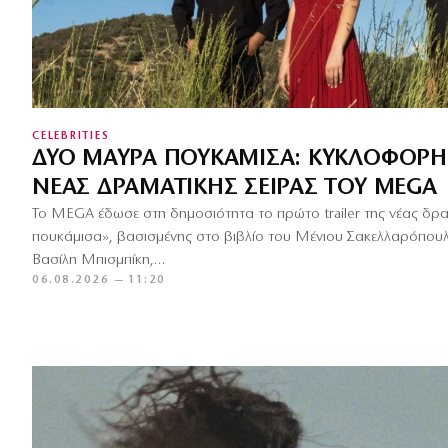
CELEBRITIES
ΔΎΟ ΜΑΎΡΑ ΠΟΥΚΆΜΙΣΑ: ΚΥΚΛΟΦΌΡΗΣ
ΝΈΑΣ ΔΡΑΜΑΤΙΚΉΣ ΣΕΙΡΆΣ ΤΟΥ MEGA
Το MEGA έδωσε στη δημοσιότητα το πρώτο trailer της νέας δρ
πουκάμισα», βασισμένης στο βιβλίο του Μένιου Σακελλαρόπουλ
Βασίλη Μπισμπίκη,…
06.08.2026 — 11:20