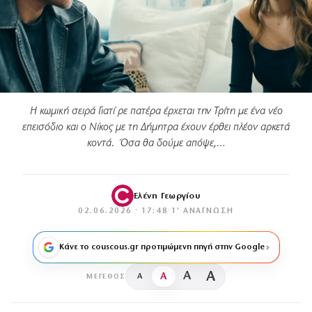
Η κωμική σειρά Γιατί ρε πατέρα έρχεται την Τρίτη με ένα νέο
επεισόδιο και ο Νίκος με τη Δήμητρα έχουν έρθει πλέον αρκετά
κοντά. Όσα θα δούμε απόψε,…
Ελένη Γεωργίου
02.06.2026 · 17:48
·
1′ ΑΝΆΓΝΩΣΗ
Κάνε το couscous.gr προτιμώμενη πηγή στην Google
A
A
A
A
ΜΈΓΕΘΟΣ